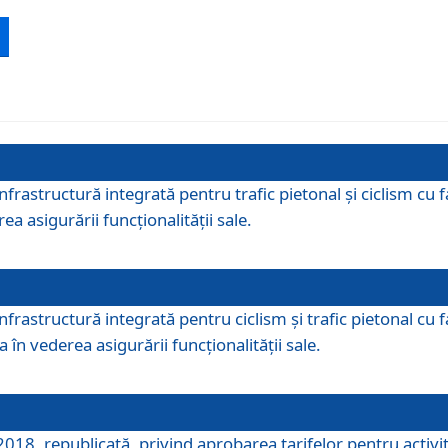
 infrastructură integrată pentru trafic pietonal și ciclism 
ea asigurării funcționalității sale.
infrastructură integrată pentru ciclism şi trafic pietonal cu
 în vederea asigurării funcționalității sale.
018, republicată, privind aprobarea tarifelor pentru activită