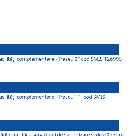
cu facilități complementare - Traseu 2" cod SMIS 126995
 facilităţi complementare - Traseu 1” - cod SMIS
țile specifice serviciului de salubrizare și deszăpezire