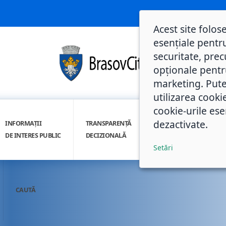
Acest site folos
esențiale pentru
securitate, prec
opționale pentru 
marketing. Pute
utilizarea cooki
cookie-urile ese
dezactivate.
INFORMAȚII
TRANSPARENȚĂ
INTEGRITATE
DE INTERES PUBLIC
DECIZIONALĂ
INSTITUȚIONALĂ
Setări
CAUTĂ