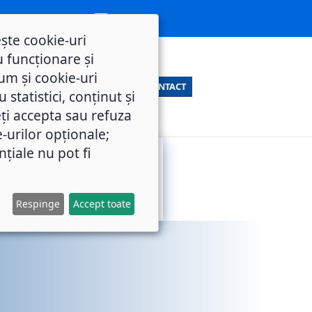
ește cookie-uri
 funcționare și
um și cookie-uri
CONTACT
statistici, conținut și
ți accepta sau refuza
e-urilor opționale;
nțiale nu pot fi
SERVICII
M.O.L.
PUBLICE
Respinge
Accept toate