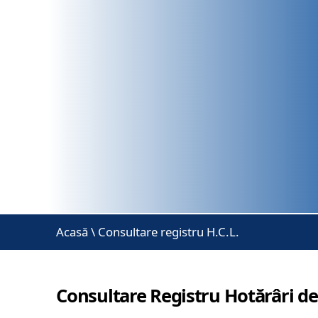
Acasă
\
Consultare registru H.C.L.
Consultare Registru Hotărâri de