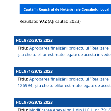
Caută în Registrul de Hotărâri ale Consiliului Local
Rezultate:
972
(Ați căutat: 2023)
HCL 972/29.12.2023
Titlu:
Aprobarea finalizării proiectului ”Realizare
și a cheltuielilor estimate legate de acesta în veder
HCL 971/29.12.2023
Titlu:
Aprobarea finalizării proiectului “Realizare 
126994, și a cheltuielilor estimate legate de acesta
HCL 970/29.12.2023
Titlu:
Modificarea Anexei nr. 1 din H.C.L. nr. 791/2