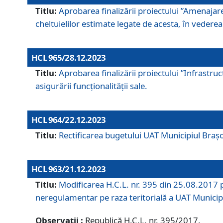
Titlu:
Aprobarea finalizării proiectului ”Amenajar
cheltuielilor estimate legate de acesta, în vederea 
HCL 965/28.12.2023
Titlu:
Aprobarea finalizării proiectului ”Infrastru
asigurării funcționalității sale.
HCL 964/22.12.2023
Titlu:
Rectificarea bugetului UAT Municipiul Bra
HCL 963/21.12.2023
Titlu:
Modificarea H.C.L. nr. 395 din 25.08.2017 p
neregulamentar pe raza teritorială a UAT Municip
Observații :
Republică H.C.L. nr. 395/2017.