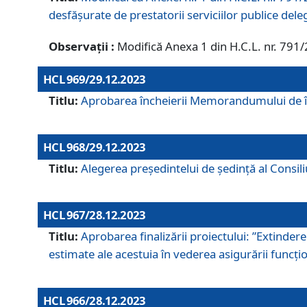
desfășurate de prestatorii serviciilor publice del
Observații :
Modifică Anexa 1 din H.C.L. nr. 791
HCL 969/29.12.2023
Titlu:
Aprobarea încheierii Memorandumului de înț
HCL 968/29.12.2023
Titlu:
Alegerea preşedintelui de şedinţă al Consil
HCL 967/28.12.2023
Titlu:
Aprobarea finalizării proiectului: ”Extinde
estimate ale acestuia în vederea asigurării funcțion
HCL 966/28.12.2023