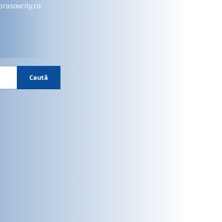
brasovcity.ro
Caută