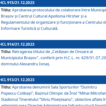
HCL 915/21.12.2023
Titlu:
Aprobarea protocolului de colaborare între Municipi
Brașov și Centrul Cultural Apollonia Hirsher și a
Regulamentului de organizare și funcționare a Centrului d
Informare Turistică și Culturală.
HCL 914/21.12.2023
Titlu:
Retragerea titlului de „Cetățean de Onoare al
Municipiului Brașov”, conferit prin H.C.L. nr. 429/31.07.2
domnului Alexandru Ionaș.
HCL 913/21.12.2023
Titlu:
Aprobarea denumirii Sala Sporturilor “Dumitru
Popescu Colibași”, Bazinul Olimpic de Înot “Mihai Mitrofan
Stadionul Tineretului “Silviu Ploeșteanu”, obiective aflate î
administrarea Direcției Administrare Infrastructură Sport