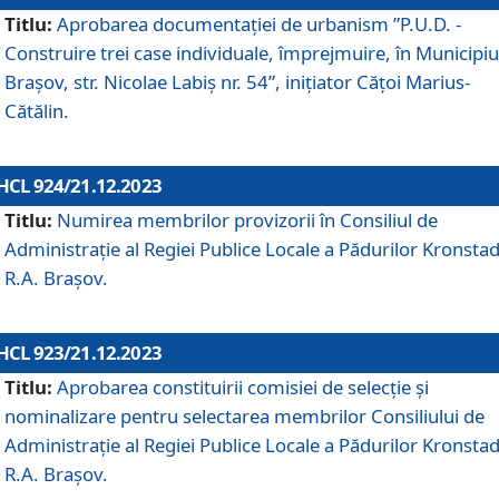
Titlu:
Aprobarea documentaţiei de urbanism ”P.U.D. -
Construire trei case individuale, împrejmuire, în Municipiu
Brașov, str. Nicolae Labiș nr. 54”, inițiator Cățoi Marius-
Cătălin.
HCL 924/21.12.2023
Titlu:
Numirea membrilor provizorii în Consiliul de
Administraţie al Regiei Publice Locale a Pădurilor Kronstad
R.A. Brașov.
HCL 923/21.12.2023
Titlu:
Aprobarea constituirii comisiei de selecție și
nominalizare pentru selectarea membrilor Consiliului de
Administrație al Regiei Publice Locale a Pădurilor Kronstad
R.A. Brașov.