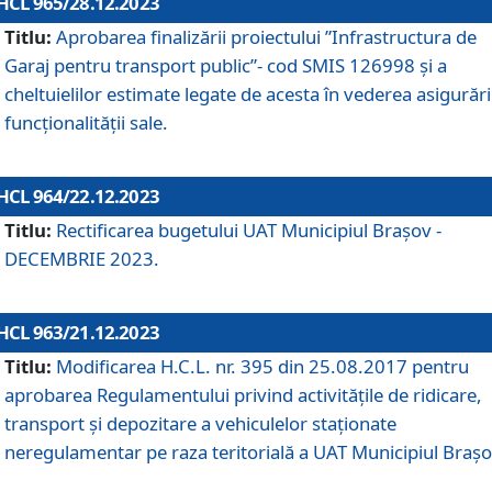
HCL 965/28.12.2023
Titlu:
Aprobarea finalizării proiectului ”Infrastructura de
Garaj pentru transport public”- cod SMIS 126998 și a
cheltuielilor estimate legate de acesta în vederea asigurări
funcționalității sale.
HCL 964/22.12.2023
Titlu:
Rectificarea bugetului UAT Municipiul Braşov -
DECEMBRIE 2023.
HCL 963/21.12.2023
Titlu:
Modificarea H.C.L. nr. 395 din 25.08.2017 pentru
aprobarea Regulamentului privind activitățile de ridicare,
transport şi depozitare a vehiculelor staționate
neregulamentar pe raza teritorială a UAT Municipiul Braşo