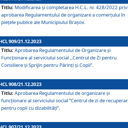
Titlu:
Modificarea și completarea H.C.L. nr. 428/2022 priv
aprobarea Regulamentului de organizare a comerțului în
piețele publice ale Municipiului Braşov.
HCL 909/21.12.2023
Titlu:
Aprobarea Regulamentului de Organizare și
Funcționare al serviciului social ,,Centrul de Zi pentru
Consiliere şi Sprijin pentru Părinţi şi Copii”.
HCL 908/21.12.2023
Titlu:
Aprobarea Regulamentului de organizare şi
funcţionare al serviciului social ”Centrul de zi de recupera
pentru copii cu dizabilități”.
HCL 907/21.12.2023