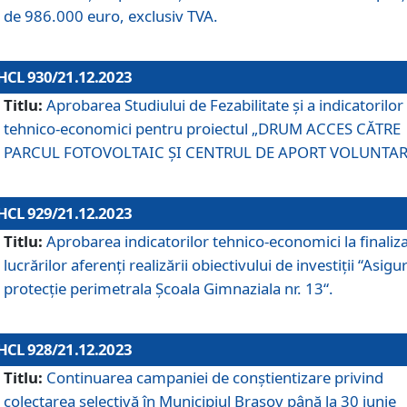
de 986.000 euro, exclusiv TVA.
HCL 930/21.12.2023
Titlu:
Aprobarea Studiului de Fezabilitate și a indicatorilor
tehnico-economici pentru proiectul „DRUM ACCES CĂTRE
PARCUL FOTOVOLTAIC ȘI CENTRUL DE APORT VOLUNTAR
HCL 929/21.12.2023
Titlu:
Aprobarea indicatorilor tehnico-economici la finaliz
lucrărilor aferenți realizării obiectivului de investiții “Asigu
protecție perimetrala Școala Gimnaziala nr. 13“.
HCL 928/21.12.2023
Titlu:
Continuarea campaniei de conștientizare privind
colectarea selectivă în Municipiul Braşov până la 30 iunie