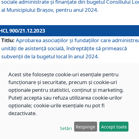
sociale administrate și finanțate din bugetul Consiliului Lo
al Municipiului Brașov, pentru anul 2024.
HCL 900/21.12.2023
Titlu:
Aprobarea asociațiilor şi fundațiilor care administre
unități de asistenţă socială, îndreptăţite să primească
subvenţii de la bugetul local în anul 2024.
Acest site folosește cookie-uri esențiale pentru
HCL 899/21.12.2023
funcționare și securitate, precum și cookie-uri
Titlu:
Aprobarea standardelor de cost pentru serviciile
opționale pentru statistici, conținut și marketing.
sociale furnizate în cadrul Direcției de Asistență Socială
Puteți accepta sau refuza utilizarea cookie-urilor
Brașov, pentru anul 2024.
opționale; cookie-urile esențiale nu pot fi
dezactivate.
HCL 898/21.12.2023
Respinge
Accept toate
Setări
Titlu:
Modificarea Anexei la H.C.L. nr. 91 din 09.02.2018,