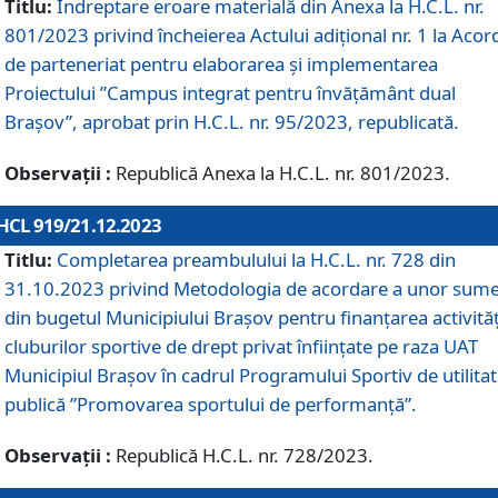
Titlu:
Îndreptare eroare materială din Anexa la H.C.L. nr.
801/2023 privind încheierea Actului adițional nr. 1 la Acor
de parteneriat pentru elaborarea și implementarea
Proiectului ”Campus integrat pentru învățământ dual
Brașov”, aprobat prin H.C.L. nr. 95/2023, republicată.
Observații :
Republică Anexa la H.C.L. nr. 801/2023.
HCL 919/21.12.2023
Titlu:
Completarea preambulului la H.C.L. nr. 728 din
31.10.2023 privind Metodologia de acordare a unor sum
din bugetul Municipiului Brașov pentru finanțarea activităț
cluburilor sportive de drept privat înființate pe raza UAT
Municipiul Brașov în cadrul Programului Sportiv de utilita
publică ”Promovarea sportului de performanță”.
Observații :
Republică H.C.L. nr. 728/2023.