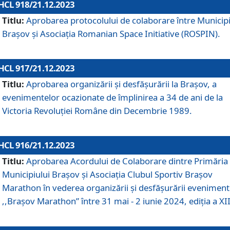
HCL 918/21.12.2023
Titlu:
Aprobarea protocolului de colaborare între Municipi
Brașov și Asociația Romanian Space Initiative (ROSPIN).
HCL 917/21.12.2023
Titlu:
Aprobarea organizării şi desfăşurării la Braşov, a
evenimentelor ocazionate de împlinirea a 34 de ani de la
Victoria Revoluţiei Române din Decembrie 1989.
HCL 916/21.12.2023
Titlu:
Aprobarea Acordului de Colaborare dintre Primăria
Municipiului Brașov și Asociația Clubul Sportiv Brașov
Marathon în vederea organizării și desfășurării eveniment
,,Brașov Marathon” între 31 mai - 2 iunie 2024, ediția a XII