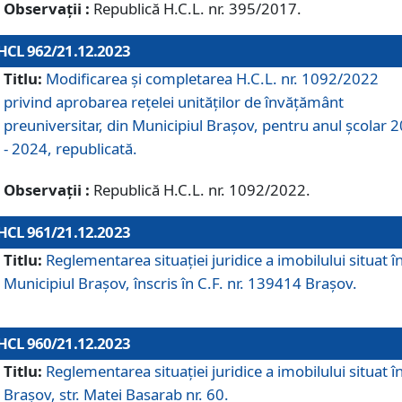
Observații :
Republică H.C.L. nr. 395/2017.
HCL 962/21.12.2023
Titlu:
Modificarea și completarea H.C.L. nr. 1092/2022
privind aprobarea rețelei unităților de învăţământ
preuniversitar, din Municipiul Braşov, pentru anul școlar 
- 2024, republicată.
Observații :
Republică H.C.L. nr. 1092/2022.
HCL 961/21.12.2023
Titlu:
Reglementarea situației juridice a imobilului situat î
Municipiul Brașov, înscris în C.F. nr. 139414 Brașov.
HCL 960/21.12.2023
Titlu:
Reglementarea situației juridice a imobilului situat î
Brașov, str. Matei Basarab nr. 60.