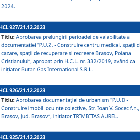
2024.
HCL 927/21.12.2023
Titlu:
Aprobarea prelungirii perioadei de valabilitate a
documentaţiei “P.U.Z. - Construire centru medical, spații 
cazare, spații de recuperare și recreere Brașov, Poiana
Cristianului”, aprobat prin H.C.L. nr. 332/2019, având ca
inițiator Butan Gas International S.R.L.
HCL 926/21.12.2023
Titlu:
Aprobarea documentaţiei de urbanism ”P.U.D -
Construire imobil locuințe colective, Str. Ioan V. Socec f.n.,
Brașov, Jud. Brașov”, inițiator TRIMBITAS AUREL.
HCL 925/21.12.2023