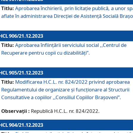
Titlu:
Aprobarea închirierii, prin licitație publică, a unor sp
aflate în administrarea Direcției de Asistență Socială Brașo
HCL 906/21.12.2023
Titlu:
Aprobarea înființării serviciului social ,,Centrul de
Recuperare pentru copii cu dizabilități”.
HCL 905/21.12.2023
Titlu:
Modificarea H.C.L. nr. 824/2022 privind aprobarea
Regulamentului de organizare şi funcţionare al Structurii
Consultative a copiilor ,,Consiliul Copiilor Braşoveni”.
Observații :
Republică H.C.L. nr. 824/2022.
HCL 904/21.12.2023