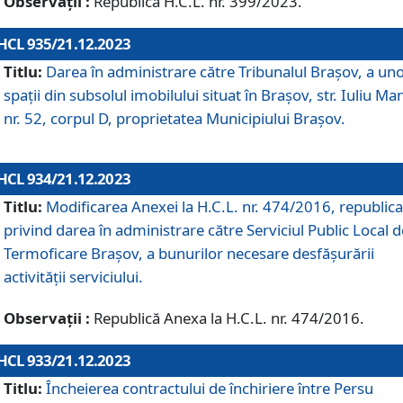
Observații :
Republică H.C.L. nr. 399/2023.
HCL 935/21.12.2023
Titlu:
Darea în administrare către Tribunalul Brașov, a un
spații din subsolul imobilului situat în Brașov, str. Iuliu Ma
nr. 52, corpul D, proprietatea Municipiului Brașov.
HCL 934/21.12.2023
Titlu:
Modificarea Anexei la H.C.L. nr. 474/2016, republica
privind darea în administrare către Serviciul Public Local d
Termoficare Braşov, a bunurilor necesare desfăşurării
activităţii serviciului.
Observații :
Republică Anexa la H.C.L. nr. 474/2016.
HCL 933/21.12.2023
Titlu:
Încheierea contractului de închiriere între Persu