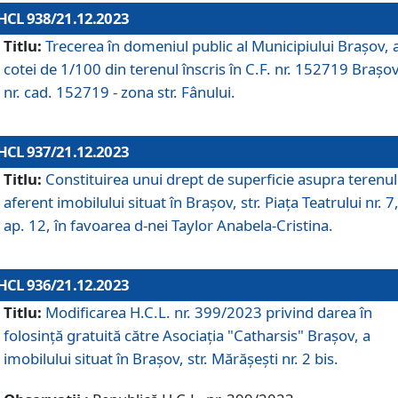
HCL 938/21.12.2023
Titlu:
Trecerea în domeniul public al Municipiului Braşov, 
cotei de 1/100 din terenul înscris în C.F. nr. 152719 Brașov
nr. cad. 152719 - zona str. Fânului.
HCL 937/21.12.2023
Titlu:
Constituirea unui drept de superficie asupra terenul
aferent imobilului situat în Brașov, str. Piața Teatrului nr. 7
ap. 12, în favoarea d-nei Taylor Anabela-Cristina.
HCL 936/21.12.2023
Titlu:
Modificarea H.C.L. nr. 399/2023 privind darea în
folosinţă gratuită către Asociaţia "Catharsis" Brașov, a
imobilului situat în Braşov, str. Mărăşeşti nr. 2 bis.