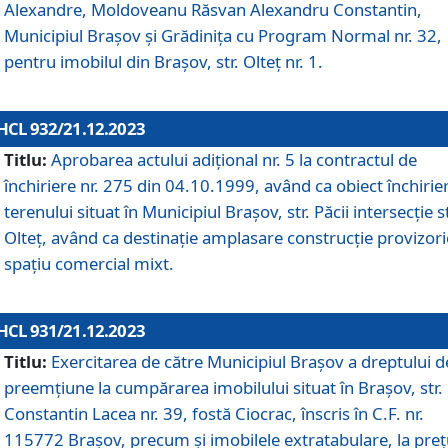
Alexandre, Moldoveanu Răsvan Alexandru Constantin,
Municipiul Braşov şi Grădinița cu Program Normal nr. 32,
pentru imobilul din Brașov, str. Olteț nr. 1.
HCL 932/21.12.2023
Titlu:
Aprobarea actului adițional nr. 5 la contractul de
închiriere nr. 275 din 04.10.1999, având ca obiect închirie
terenului situat în Municipiul Brașov, str. Păcii intersecție st
Olteț, având ca destinație amplasare construcție provizori
spațiu comercial mixt.
HCL 931/21.12.2023
Titlu:
Exercitarea de către Municipiul Brașov a dreptului d
preemțiune la cumpărarea imobilului situat în Brașov, str.
Constantin Lacea nr. 39, fostă Ciocrac, înscris în C.F. nr.
115772 Brașov, precum și imobilele extratabulare, la preț