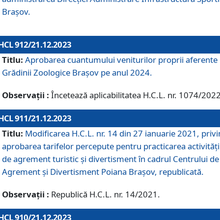
Brașov.
HCL 912/21.12.2023
Titlu:
Aprobarea cuantumului veniturilor proprii aferente
Grădinii Zoologice Braşov pe anul 2024.
Observații :
Încetează aplicabilitatea H.C.L. nr. 1074/2022
HCL 911/21.12.2023
Titlu:
Modificarea H.C.L. nr. 14 din 27 ianuarie 2021, priv
aprobarea tarifelor percepute pentru practicarea activități
de agrement turistic și divertisment în cadrul Centrului de
Agrement și Divertisment Poiana Brașov, republicată.
Observații :
Republică H.C.L. nr. 14/2021.
HCL 910/21.12.2023