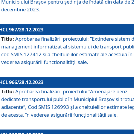
Municipiului Braşov pentru ședința de îndată din data de 
decembrie 2023.
HCL 967/28.12.2023
Titlu:
Aprobarea finalizării proiectului: ”Extindere sistem 
management informatizat al sistemului de transport publi
cod SMIS 127412 și a cheltuielilor estimate ale acestuia în
vederea asigurării funcționalității sale.
HCL 966/28.12.2023
Titlu:
Aprobarea finalizării proiectului ”Amenajare benzi
dedicate transportului public în Municipiul Brașov şi trotu
adiacente”, Cod SMIS 126993 și a cheltuielilor estimate le
de acesta, în vederea asigurării funcționalității sale.