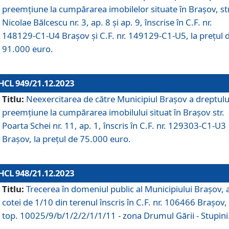
preemțiune la cumpărarea imobilelor situate în Brașov, str
Nicolae Bălcescu nr. 3, ap. 8 și ap. 9, înscrise în C.F. nr.
148129-C1-U4 Brașov și C.F. nr. 149129-C1-U5, la prețul 
91.000 euro.
HCL 949/21.12.2023
Titlu:
Neexercitarea de către Municipiul Brașov a dreptulu
preemțiune la cumpărarea imobilului situat în Brașov str.
Poarta Schei nr. 11, ap. 1, înscris în C.F. nr. 129303-C1-U3
Brașov, la prețul de 75.000 euro.
HCL 948/21.12.2023
Titlu:
Trecerea în domeniul public al Municipiului Braşov, 
cotei de 1/10 din terenul înscris în C.F. nr. 106466 Brașov, 
top. 10025/9/b/1/2/2/1/1/11 - zona Drumul Gării - Stupini