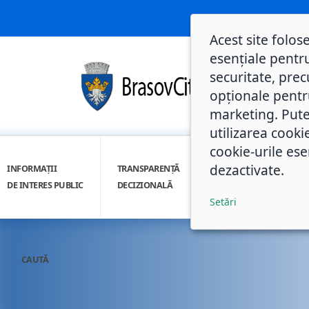
Acest site folos
esențiale pentru
securitate, prec
opționale pentru 
marketing. Pute
utilizarea cooki
cookie-urile ese
dezactivate.
INFORMAȚII
TRANSPARENȚĂ
INTEGRITATE
DE INTERES PUBLIC
DECIZIONALĂ
INSTITUȚIONALĂ
Setări
CAUTĂ