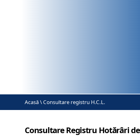
Acasă
\
Consultare registru H.C.L.
Consultare Registru Hotărâri de