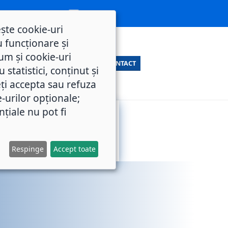
ește cookie-uri
 funcționare și
um și cookie-uri
CONTACT
statistici, conținut și
ți accepta sau refuza
e-urilor opționale;
nțiale nu pot fi
SERVICII
M.O.L.
PUBLICE
Respinge
Accept toate