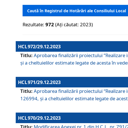
Caută în Registrul de Hotărâri ale Consiliului Local
Rezultate:
972
(Ați căutat: 2023)
HCL 972/29.12.2023
Titlu:
Aprobarea finalizării proiectului ”Realizare
și a cheltuielilor estimate legate de acesta în veder
HCL 971/29.12.2023
Titlu:
Aprobarea finalizării proiectului “Realizare 
126994, și a cheltuielilor estimate legate de acesta
HCL 970/29.12.2023
Titlu:
Modificarea Anexei nr. 1 din H.C.L. nr. 791/2