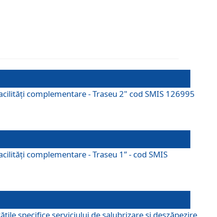
cu facilități complementare - Traseu 2" cod SMIS 126995
 facilităţi complementare - Traseu 1” - cod SMIS
țile specifice serviciului de salubrizare și deszăpezire