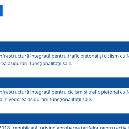
 infrastructură integrată pentru trafic pietonal și ciclism 
ea asigurării funcționalității sale.
infrastructură integrată pentru ciclism şi trafic pietonal cu
 în vederea asigurării funcționalității sale.
018, republicată, privind aprobarea tarifelor pentru activită