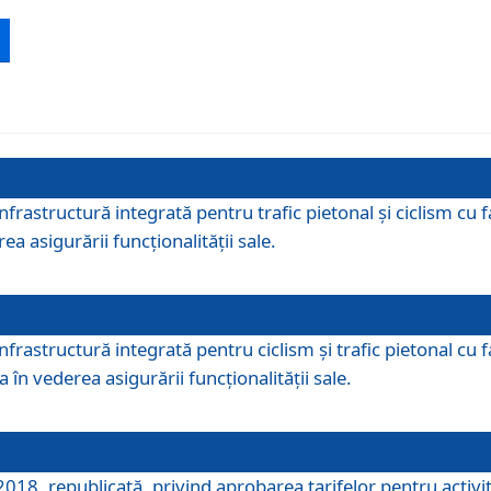
 infrastructură integrată pentru trafic pietonal și ciclism 
ea asigurării funcționalității sale.
infrastructură integrată pentru ciclism şi trafic pietonal cu
 în vederea asigurării funcționalității sale.
018, republicată, privind aprobarea tarifelor pentru activită