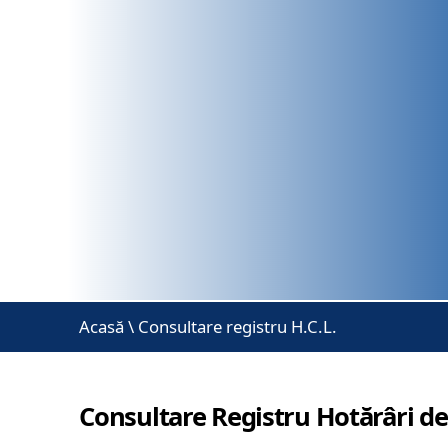
Acasă
\
Consultare registru H.C.L.
Consultare Registru Hotărâri de