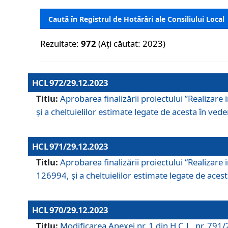
Caută în Registrul de Hotărâri ale Consiliului Local
Rezultate:
972
(Ați căutat: 2023)
HCL 972/29.12.2023
Titlu:
Aprobarea finalizării proiectului ”Realizare
și a cheltuielilor estimate legate de acesta în veder
HCL 971/29.12.2023
Titlu:
Aprobarea finalizării proiectului “Realizare 
126994, și a cheltuielilor estimate legate de acesta
HCL 970/29.12.2023
Titlu:
Modificarea Anexei nr. 1 din H.C.L. nr. 791/2