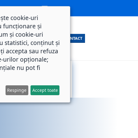
ește cookie-uri
 funcționare și
um și cookie-uri
CONTACT
statistici, conținut și
ți accepta sau refuza
e-urilor opționale;
nțiale nu pot fi
SERVICII
M.O.L.
PUBLICE
Respinge
Accept toate