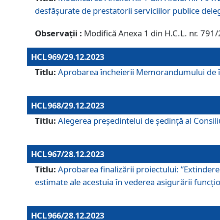
desfășurate de prestatorii serviciilor publice del
Observații :
Modifică Anexa 1 din H.C.L. nr. 791
HCL 969/29.12.2023
Titlu:
Aprobarea încheierii Memorandumului de înț
HCL 968/29.12.2023
Titlu:
Alegerea preşedintelui de şedinţă al Consil
HCL 967/28.12.2023
Titlu:
Aprobarea finalizării proiectului: ”Extinde
estimate ale acestuia în vederea asigurării funcțion
HCL 966/28.12.2023