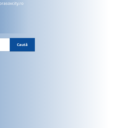
brasovcity.ro
Caută