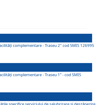
cu facilități complementare - Traseu 2" cod SMIS 126995
 facilităţi complementare - Traseu 1” - cod SMIS
țile specifice serviciului de salubrizare și deszăpezire