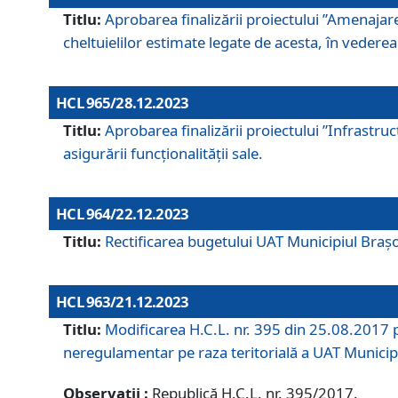
Titlu:
Aprobarea finalizării proiectului ”Amenajar
cheltuielilor estimate legate de acesta, în vederea 
HCL 965/28.12.2023
Titlu:
Aprobarea finalizării proiectului ”Infrastru
asigurării funcționalității sale.
HCL 964/22.12.2023
Titlu:
Rectificarea bugetului UAT Municipiul Bra
HCL 963/21.12.2023
Titlu:
Modificarea H.C.L. nr. 395 din 25.08.2017 p
neregulamentar pe raza teritorială a UAT Municip
Observații :
Republică H.C.L. nr. 395/2017.