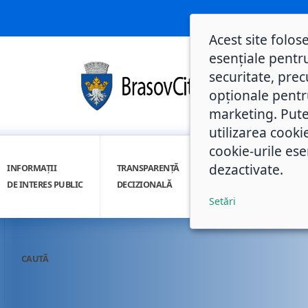
Acest site folos
esențiale pentru
securitate, prec
opționale pentru 
marketing. Pute
utilizarea cooki
cookie-urile ese
dezactivate.
INFORMAȚII
TRANSPARENȚĂ
INTEGRITATE
DE INTERES PUBLIC
DECIZIONALĂ
INSTITUȚIONALĂ
Setări
CAUTĂ