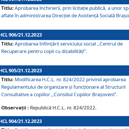
Titlu:
Aprobarea închirierii, prin licitație publică, a unor sp
aflate în administrarea Direcției de Asistență Socială Brașo
HCL 906/21.12.2023
Titlu:
Aprobarea înființării serviciului social ,,Centrul de
Recuperare pentru copii cu dizabilități”.
HCL 905/21.12.2023
Titlu:
Modificarea H.C.L. nr. 824/2022 privind aprobarea
Regulamentului de organizare şi funcţionare al Structurii
Consultative a copiilor ,,Consiliul Copiilor Braşoveni”.
Observații :
Republică H.C.L. nr. 824/2022.
HCL 904/21.12.2023