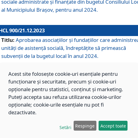
sociale administrate și finanțate din bugetul Consiliului Lo
al Municipiului Brașov, pentru anul 2024.
HCL 900/21.12.2023
Titlu:
Aprobarea asociațiilor şi fundațiilor care administre
unități de asistenţă socială, îndreptăţite să primească
subvenţii de la bugetul local în anul 2024.
Acest site folosește cookie-uri esențiale pentru
HCL 899/21.12.2023
funcționare și securitate, precum și cookie-uri
Titlu:
Aprobarea standardelor de cost pentru serviciile
opționale pentru statistici, conținut și marketing.
sociale furnizate în cadrul Direcției de Asistență Socială
Puteți accepta sau refuza utilizarea cookie-urilor
Brașov, pentru anul 2024.
opționale; cookie-urile esențiale nu pot fi
dezactivate.
HCL 898/21.12.2023
Respinge
Accept toate
Setări
Titlu:
Modificarea Anexei la H.C.L. nr. 91 din 09.02.2018,