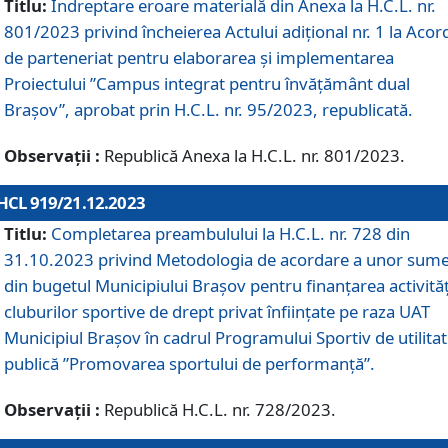
Titlu:
Îndreptare eroare materială din Anexa la H.C.L. nr.
801/2023 privind încheierea Actului adițional nr. 1 la Acor
de parteneriat pentru elaborarea și implementarea
Proiectului ”Campus integrat pentru învățământ dual
Brașov”, aprobat prin H.C.L. nr. 95/2023, republicată.
Observații :
Republică Anexa la H.C.L. nr. 801/2023.
HCL 919/21.12.2023
Titlu:
Completarea preambulului la H.C.L. nr. 728 din
31.10.2023 privind Metodologia de acordare a unor sum
din bugetul Municipiului Brașov pentru finanțarea activităț
cluburilor sportive de drept privat înființate pe raza UAT
Municipiul Brașov în cadrul Programului Sportiv de utilita
publică ”Promovarea sportului de performanță”.
Observații :
Republică H.C.L. nr. 728/2023.