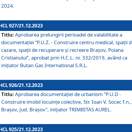
2024.
HCL 927/21.12.2023
Titlu:
Aprobarea prelungirii perioadei de valabilitate a
documentaţiei “P.U.Z. - Construire centru medical, spații 
cazare, spații de recuperare și recreere Brașov, Poiana
Cristianului”, aprobat prin H.C.L. nr. 332/2019, având ca
inițiator Butan Gas International S.R.L.
HCL 926/21.12.2023
Titlu:
Aprobarea documentaţiei de urbanism ”P.U.D -
Construire imobil locuințe colective, Str. Ioan V. Socec f.n.,
Brașov, Jud. Brașov”, inițiator TRIMBITAS AUREL.
HCL 925/21.12.2023