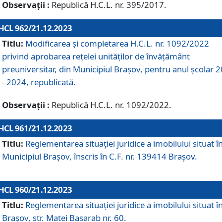
Observații :
Republică H.C.L. nr. 395/2017.
HCL 962/21.12.2023
Titlu:
Modificarea și completarea H.C.L. nr. 1092/2022
privind aprobarea rețelei unităților de învăţământ
preuniversitar, din Municipiul Braşov, pentru anul școlar 
- 2024, republicată.
Observații :
Republică H.C.L. nr. 1092/2022.
HCL 961/21.12.2023
Titlu:
Reglementarea situației juridice a imobilului situat î
Municipiul Brașov, înscris în C.F. nr. 139414 Brașov.
HCL 960/21.12.2023
Titlu:
Reglementarea situației juridice a imobilului situat î
Brașov, str. Matei Basarab nr. 60.