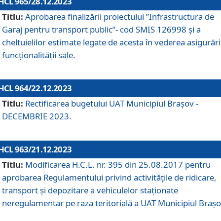
HCL 965/28.12.2023
Titlu:
Aprobarea finalizării proiectului ”Infrastructura de
Garaj pentru transport public”- cod SMIS 126998 și a
cheltuielilor estimate legate de acesta în vederea asigurări
funcționalității sale.
HCL 964/22.12.2023
Titlu:
Rectificarea bugetului UAT Municipiul Braşov -
DECEMBRIE 2023.
HCL 963/21.12.2023
Titlu:
Modificarea H.C.L. nr. 395 din 25.08.2017 pentru
aprobarea Regulamentului privind activitățile de ridicare,
transport şi depozitare a vehiculelor staționate
neregulamentar pe raza teritorială a UAT Municipiul Braşo