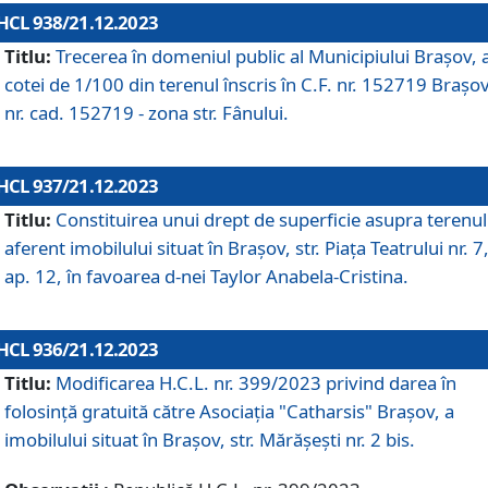
HCL 938/21.12.2023
Titlu:
Trecerea în domeniul public al Municipiului Braşov, 
cotei de 1/100 din terenul înscris în C.F. nr. 152719 Brașov
nr. cad. 152719 - zona str. Fânului.
HCL 937/21.12.2023
Titlu:
Constituirea unui drept de superficie asupra terenul
aferent imobilului situat în Brașov, str. Piața Teatrului nr. 7
ap. 12, în favoarea d-nei Taylor Anabela-Cristina.
HCL 936/21.12.2023
Titlu:
Modificarea H.C.L. nr. 399/2023 privind darea în
folosinţă gratuită către Asociaţia "Catharsis" Brașov, a
imobilului situat în Braşov, str. Mărăşeşti nr. 2 bis.