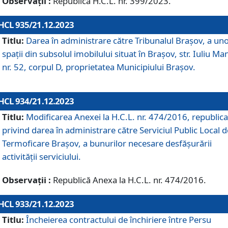
Observații :
Republică H.C.L. nr. 399/2023.
HCL 935/21.12.2023
Titlu:
Darea în administrare către Tribunalul Brașov, a un
spații din subsolul imobilului situat în Brașov, str. Iuliu Ma
nr. 52, corpul D, proprietatea Municipiului Brașov.
HCL 934/21.12.2023
Titlu:
Modificarea Anexei la H.C.L. nr. 474/2016, republica
privind darea în administrare către Serviciul Public Local d
Termoficare Braşov, a bunurilor necesare desfăşurării
activităţii serviciului.
Observații :
Republică Anexa la H.C.L. nr. 474/2016.
HCL 933/21.12.2023
Titlu:
Încheierea contractului de închiriere între Persu