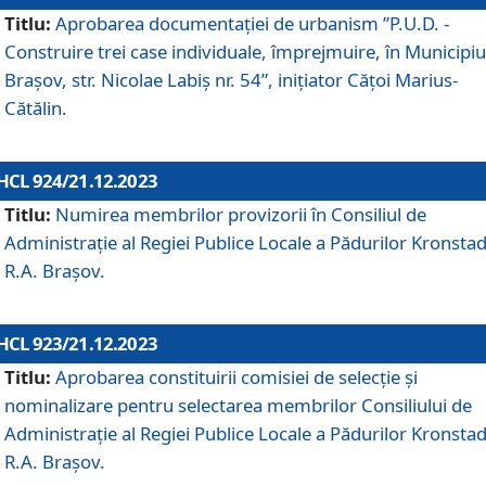
Titlu:
Aprobarea documentaţiei de urbanism ”P.U.D. -
Construire trei case individuale, împrejmuire, în Municipiu
Brașov, str. Nicolae Labiș nr. 54”, inițiator Cățoi Marius-
Cătălin.
HCL 924/21.12.2023
Titlu:
Numirea membrilor provizorii în Consiliul de
Administraţie al Regiei Publice Locale a Pădurilor Kronstad
R.A. Brașov.
HCL 923/21.12.2023
Titlu:
Aprobarea constituirii comisiei de selecție și
nominalizare pentru selectarea membrilor Consiliului de
Administrație al Regiei Publice Locale a Pădurilor Kronstad
R.A. Brașov.