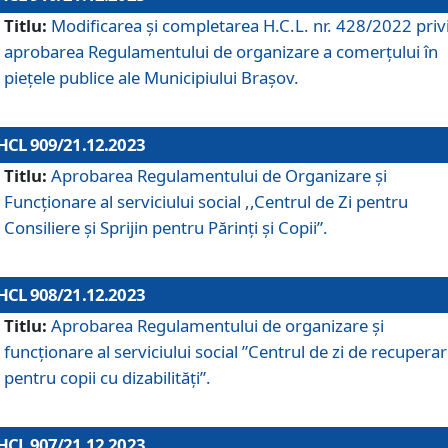
Titlu:
Modificarea și completarea H.C.L. nr. 428/2022 priv
aprobarea Regulamentului de organizare a comerțului în
piețele publice ale Municipiului Braşov.
HCL 909/21.12.2023
Titlu:
Aprobarea Regulamentului de Organizare și
Funcționare al serviciului social ,,Centrul de Zi pentru
Consiliere şi Sprijin pentru Părinţi şi Copii”.
HCL 908/21.12.2023
Titlu:
Aprobarea Regulamentului de organizare şi
funcţionare al serviciului social ”Centrul de zi de recupera
pentru copii cu dizabilități”.
HCL 907/21.12.2023