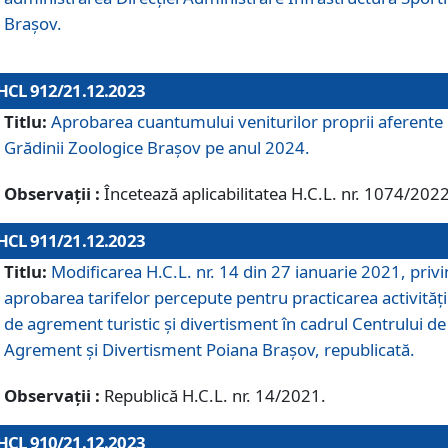
Brașov.
HCL 912/21.12.2023
Titlu:
Aprobarea cuantumului veniturilor proprii aferente
Grădinii Zoologice Braşov pe anul 2024.
Observații :
Încetează aplicabilitatea H.C.L. nr. 1074/2022
HCL 911/21.12.2023
Titlu:
Modificarea H.C.L. nr. 14 din 27 ianuarie 2021, priv
aprobarea tarifelor percepute pentru practicarea activități
de agrement turistic și divertisment în cadrul Centrului de
Agrement și Divertisment Poiana Brașov, republicată.
Observații :
Republică H.C.L. nr. 14/2021.
HCL 910/21.12.2023