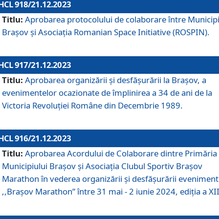
HCL 918/21.12.2023
Titlu:
Aprobarea protocolului de colaborare între Municipi
Brașov și Asociația Romanian Space Initiative (ROSPIN).
HCL 917/21.12.2023
Titlu:
Aprobarea organizării şi desfăşurării la Braşov, a
evenimentelor ocazionate de împlinirea a 34 de ani de la
Victoria Revoluţiei Române din Decembrie 1989.
HCL 916/21.12.2023
Titlu:
Aprobarea Acordului de Colaborare dintre Primăria
Municipiului Brașov și Asociația Clubul Sportiv Brașov
Marathon în vederea organizării și desfășurării eveniment
,,Brașov Marathon” între 31 mai - 2 iunie 2024, ediția a XII