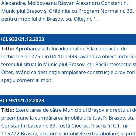
Alexandre, Moldoveanu Răsvan Alexandru Constantin,
Municipiul Braşov şi Grădinița cu Program Normal nr. 32,
pentru imobilul din Brașov, str. Olteț nr. 1.
HCL 932/21.12.2023
Titlu:
Aprobarea actului adițional nr. 5 la contractul de
închiriere nr. 275 din 04.10.1999, având ca obiect închirie
terenului situat în Municipiul Brașov, str. Păcii intersecție st
Olteț, având ca destinație amplasare construcție provizori
spațiu comercial mixt.
HCL 931/21.12.2023
Titlu:
Exercitarea de către Municipiul Brașov a dreptului d
preemțiune la cumpărarea imobilului situat în Brașov, str.
Constantin Lacea nr. 39, fostă Ciocrac, înscris în C.F. nr.
115772 Brașov, precum și imobilele extratabulare, la preț