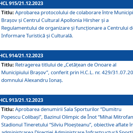
HCL 915/21.12.2023
Titlu:
Aprobarea protocolului de colaborare între Municipi
Brașov și Centrul Cultural Apollonia Hirsher și a
Regulamentului de organizare și funcționare a Centrului d
Informare Turistică și Culturală.
HCL 914/21.12.2023
Titlu:
Retragerea titlului de „Cetățean de Onoare al
Municipiului Brașov”, conferit prin H.C.L. nr. 429/31.07.2
domnului Alexandru Ionaș.
HCL 913/21.12.2023
Titlu:
Aprobarea denumirii Sala Sporturilor “Dumitru
Popescu Colibași”, Bazinul Olimpic de Înot “Mihai Mitrofan
Stadionul Tineretului “Silviu Ploeșteanu”, obiective aflate î
administrarea Direcției Administrare Infrastructură Sport