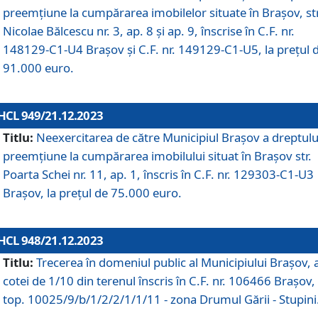
preemțiune la cumpărarea imobilelor situate în Brașov, str
Nicolae Bălcescu nr. 3, ap. 8 și ap. 9, înscrise în C.F. nr.
148129-C1-U4 Brașov și C.F. nr. 149129-C1-U5, la prețul 
91.000 euro.
HCL 949/21.12.2023
Titlu:
Neexercitarea de către Municipiul Brașov a dreptulu
preemțiune la cumpărarea imobilului situat în Brașov str.
Poarta Schei nr. 11, ap. 1, înscris în C.F. nr. 129303-C1-U3
Brașov, la prețul de 75.000 euro.
HCL 948/21.12.2023
Titlu:
Trecerea în domeniul public al Municipiului Braşov, 
cotei de 1/10 din terenul înscris în C.F. nr. 106466 Brașov, 
top. 10025/9/b/1/2/2/1/1/11 - zona Drumul Gării - Stupini