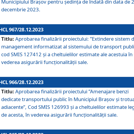
Municipiului Braşov pentru ședința de îndată din data de 
decembrie 2023.
HCL 967/28.12.2023
Titlu:
Aprobarea finalizării proiectului: ”Extindere sistem 
management informatizat al sistemului de transport publi
cod SMIS 127412 și a cheltuielilor estimate ale acestuia în
vederea asigurării funcționalității sale.
HCL 966/28.12.2023
Titlu:
Aprobarea finalizării proiectului ”Amenajare benzi
dedicate transportului public în Municipiul Brașov şi trotu
adiacente”, Cod SMIS 126993 și a cheltuielilor estimate le
de acesta, în vederea asigurării funcționalității sale.