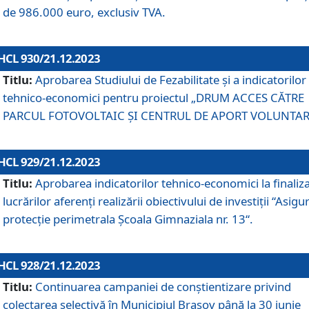
de 986.000 euro, exclusiv TVA.
HCL 930/21.12.2023
Titlu:
Aprobarea Studiului de Fezabilitate și a indicatorilor
tehnico-economici pentru proiectul „DRUM ACCES CĂTRE
PARCUL FOTOVOLTAIC ȘI CENTRUL DE APORT VOLUNTAR
HCL 929/21.12.2023
Titlu:
Aprobarea indicatorilor tehnico-economici la finaliz
lucrărilor aferenți realizării obiectivului de investiții “Asigu
protecție perimetrala Școala Gimnaziala nr. 13“.
HCL 928/21.12.2023
Titlu:
Continuarea campaniei de conștientizare privind
colectarea selectivă în Municipiul Braşov până la 30 iunie