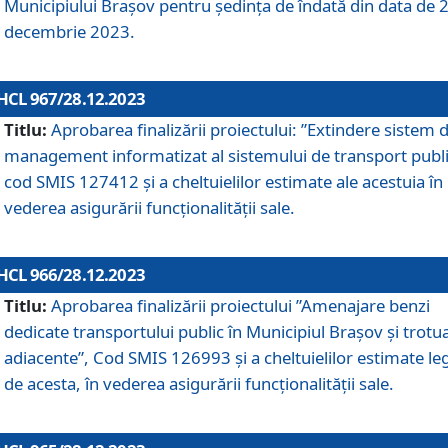
Municipiului Braşov pentru ședința de îndată din data de 
decembrie 2023.
HCL 967/28.12.2023
Titlu:
Aprobarea finalizării proiectului: ”Extindere sistem 
management informatizat al sistemului de transport publi
cod SMIS 127412 și a cheltuielilor estimate ale acestuia în
vederea asigurării funcționalității sale.
HCL 966/28.12.2023
Titlu:
Aprobarea finalizării proiectului ”Amenajare benzi
dedicate transportului public în Municipiul Brașov şi trotu
adiacente”, Cod SMIS 126993 și a cheltuielilor estimate le
de acesta, în vederea asigurării funcționalității sale.