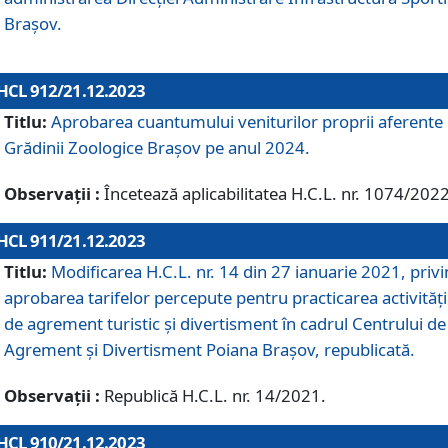
Brașov.
HCL 912/21.12.2023
Titlu:
Aprobarea cuantumului veniturilor proprii aferente
Grădinii Zoologice Braşov pe anul 2024.
Observații :
Încetează aplicabilitatea H.C.L. nr. 1074/2022
HCL 911/21.12.2023
Titlu:
Modificarea H.C.L. nr. 14 din 27 ianuarie 2021, priv
aprobarea tarifelor percepute pentru practicarea activități
de agrement turistic și divertisment în cadrul Centrului de
Agrement și Divertisment Poiana Brașov, republicată.
Observații :
Republică H.C.L. nr. 14/2021.
HCL 910/21.12.2023