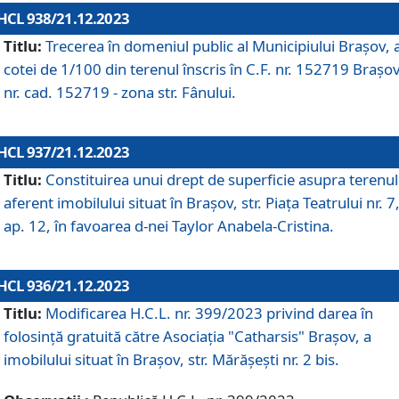
HCL 938/21.12.2023
Titlu:
Trecerea în domeniul public al Municipiului Braşov, 
cotei de 1/100 din terenul înscris în C.F. nr. 152719 Brașov
nr. cad. 152719 - zona str. Fânului.
HCL 937/21.12.2023
Titlu:
Constituirea unui drept de superficie asupra terenul
aferent imobilului situat în Brașov, str. Piața Teatrului nr. 7
ap. 12, în favoarea d-nei Taylor Anabela-Cristina.
HCL 936/21.12.2023
Titlu:
Modificarea H.C.L. nr. 399/2023 privind darea în
folosinţă gratuită către Asociaţia "Catharsis" Brașov, a
imobilului situat în Braşov, str. Mărăşeşti nr. 2 bis.