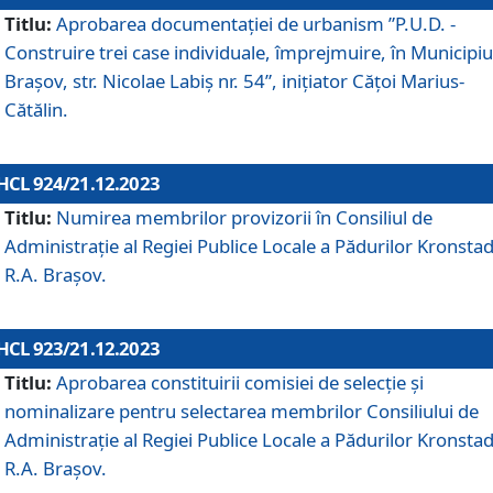
Titlu:
Aprobarea documentaţiei de urbanism ”P.U.D. -
Construire trei case individuale, împrejmuire, în Municipiu
Brașov, str. Nicolae Labiș nr. 54”, inițiator Cățoi Marius-
Cătălin.
HCL 924/21.12.2023
Titlu:
Numirea membrilor provizorii în Consiliul de
Administraţie al Regiei Publice Locale a Pădurilor Kronstad
R.A. Brașov.
HCL 923/21.12.2023
Titlu:
Aprobarea constituirii comisiei de selecție și
nominalizare pentru selectarea membrilor Consiliului de
Administrație al Regiei Publice Locale a Pădurilor Kronstad
R.A. Brașov.