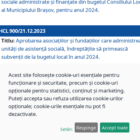
sociale administrate și finanțate din bugetul Consiliului Lo
al Municipiului Brașov, pentru anul 2024.
HCL 900/21.12.2023
Titlu:
Aprobarea asociațiilor şi fundațiilor care administre
unități de asistenţă socială, îndreptăţite să primească
subvenţii de la bugetul local în anul 2024.
Acest site folosește cookie-uri esențiale pentru
HCL 899/21.12.2023
funcționare și securitate, precum și cookie-uri
Titlu:
Aprobarea standardelor de cost pentru serviciile
opționale pentru statistici, conținut și marketing.
sociale furnizate în cadrul Direcției de Asistență Socială
Puteți accepta sau refuza utilizarea cookie-urilor
Brașov, pentru anul 2024.
opționale; cookie-urile esențiale nu pot fi
dezactivate.
HCL 898/21.12.2023
Respinge
Accept toate
Setări
Titlu:
Modificarea Anexei la H.C.L. nr. 91 din 09.02.2018,