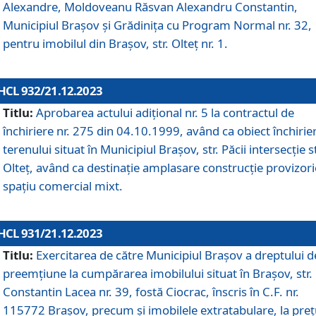
Alexandre, Moldoveanu Răsvan Alexandru Constantin,
Municipiul Braşov şi Grădinița cu Program Normal nr. 32,
pentru imobilul din Brașov, str. Olteț nr. 1.
HCL 932/21.12.2023
Titlu:
Aprobarea actului adițional nr. 5 la contractul de
închiriere nr. 275 din 04.10.1999, având ca obiect închirie
terenului situat în Municipiul Brașov, str. Păcii intersecție st
Olteț, având ca destinație amplasare construcție provizori
spațiu comercial mixt.
HCL 931/21.12.2023
Titlu:
Exercitarea de către Municipiul Brașov a dreptului d
preemțiune la cumpărarea imobilului situat în Brașov, str.
Constantin Lacea nr. 39, fostă Ciocrac, înscris în C.F. nr.
115772 Brașov, precum și imobilele extratabulare, la preț