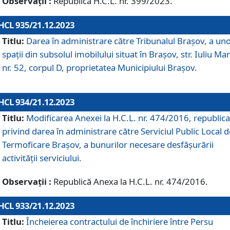
Observații :
Republică H.C.L. nr. 399/2023.
HCL 935/21.12.2023
Titlu:
Darea în administrare către Tribunalul Brașov, a un
spații din subsolul imobilului situat în Brașov, str. Iuliu Ma
nr. 52, corpul D, proprietatea Municipiului Brașov.
HCL 934/21.12.2023
Titlu:
Modificarea Anexei la H.C.L. nr. 474/2016, republica
privind darea în administrare către Serviciul Public Local d
Termoficare Braşov, a bunurilor necesare desfăşurării
activităţii serviciului.
Observații :
Republică Anexa la H.C.L. nr. 474/2016.
HCL 933/21.12.2023
Titlu:
Încheierea contractului de închiriere între Persu