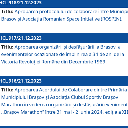
HCL 918/21.12.2023
Titlu:
Aprobarea protocolului de colaborare între Municipi
Brașov și Asociația Romanian Space Initiative (ROSPIN).
HCL 917/21.12.2023
Titlu:
Aprobarea organizării şi desfăşurării la Braşov, a
evenimentelor ocazionate de împlinirea a 34 de ani de la
Victoria Revoluţiei Române din Decembrie 1989.
HCL 916/21.12.2023
Titlu:
Aprobarea Acordului de Colaborare dintre Primăria
Municipiului Brașov și Asociația Clubul Sportiv Brașov
Marathon în vederea organizării și desfășurării eveniment
,,Brașov Marathon” între 31 mai - 2 iunie 2024, ediția a XII