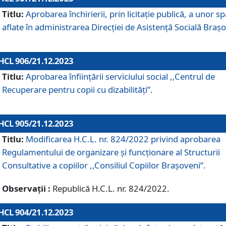
Titlu:
Aprobarea închirierii, prin licitație publică, a unor sp
aflate în administrarea Direcției de Asistență Socială Brașo
HCL 906/21.12.2023
Titlu:
Aprobarea înființării serviciului social ,,Centrul de
Recuperare pentru copii cu dizabilități”.
HCL 905/21.12.2023
Titlu:
Modificarea H.C.L. nr. 824/2022 privind aprobarea
Regulamentului de organizare şi funcţionare al Structurii
Consultative a copiilor ,,Consiliul Copiilor Braşoveni”.
Observații :
Republică H.C.L. nr. 824/2022.
HCL 904/21.12.2023