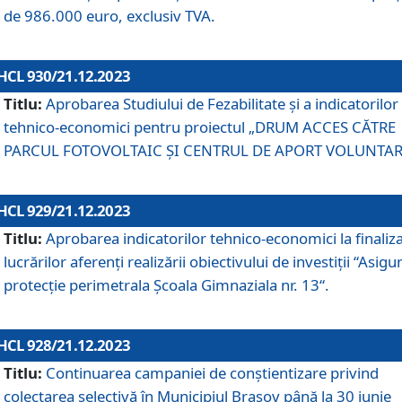
de 986.000 euro, exclusiv TVA.
HCL 930/21.12.2023
Titlu:
Aprobarea Studiului de Fezabilitate și a indicatorilor
tehnico-economici pentru proiectul „DRUM ACCES CĂTRE
PARCUL FOTOVOLTAIC ȘI CENTRUL DE APORT VOLUNTAR
HCL 929/21.12.2023
Titlu:
Aprobarea indicatorilor tehnico-economici la finaliz
lucrărilor aferenți realizării obiectivului de investiții “Asigu
protecție perimetrala Școala Gimnaziala nr. 13“.
HCL 928/21.12.2023
Titlu:
Continuarea campaniei de conștientizare privind
colectarea selectivă în Municipiul Braşov până la 30 iunie