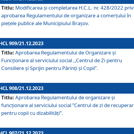
Titlu:
Modificarea și completarea H.C.L. nr. 428/2022 priv
aprobarea Regulamentului de organizare a comerțului în
piețele publice ale Municipiului Braşov.
HCL 909/21.12.2023
Titlu:
Aprobarea Regulamentului de Organizare și
Funcționare al serviciului social ,,Centrul de Zi pentru
Consiliere şi Sprijin pentru Părinţi şi Copii”.
HCL 908/21.12.2023
Titlu:
Aprobarea Regulamentului de organizare şi
funcţionare al serviciului social ”Centrul de zi de recupera
pentru copii cu dizabilități”.
HCL 907/21.12.2023