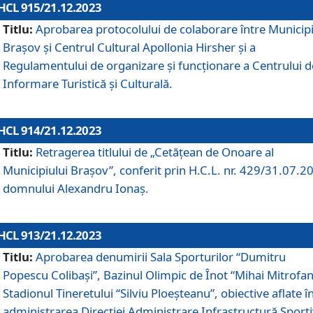
HCL 915/21.12.2023
Titlu:
Aprobarea protocolului de colaborare între Municipi
Brașov și Centrul Cultural Apollonia Hirsher și a
Regulamentului de organizare și funcționare a Centrului d
Informare Turistică și Culturală.
HCL 914/21.12.2023
Titlu:
Retragerea titlului de „Cetățean de Onoare al
Municipiului Brașov”, conferit prin H.C.L. nr. 429/31.07.2
domnului Alexandru Ionaș.
HCL 913/21.12.2023
Titlu:
Aprobarea denumirii Sala Sporturilor “Dumitru
Popescu Colibași”, Bazinul Olimpic de Înot “Mihai Mitrofan
Stadionul Tineretului “Silviu Ploeșteanu”, obiective aflate î
administrarea Direcției Administrare Infrastructură Sport