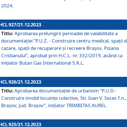
2024.
HCL 927/21.12.2023
Titlu:
Aprobarea prelungirii perioadei de valabilitate a
documentaţiei “P.U.Z. - Construire centru medical, spații 
cazare, spații de recuperare și recreere Brașov, Poiana
Cristianului”, aprobat prin H.C.L. nr. 332/2019, având ca
inițiator Butan Gas International S.R.L.
HCL 926/21.12.2023
Titlu:
Aprobarea documentaţiei de urbanism ”P.U.D -
Construire imobil locuințe colective, Str. Ioan V. Socec f.n.,
Brașov, Jud. Brașov”, inițiator TRIMBITAS AUREL.
HCL 925/21.12.2023