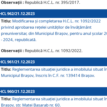
Observații :
Republică H.C.L. nr. 395/2017.
HCL 962/21.12.2023
Titlu:
Modificarea și completarea H.C.L. nr. 1092/2022
privind aprobarea rețelei unităților de învăţământ
preuniversitar, din Municipiul Braşov, pentru anul școlar 
- 2024, republicată.
Observații :
Republică H.C.L. nr. 1092/2022.
HCL 961/21.12.2023
Titlu:
Reglementarea situației juridice a imobilului situat î
Municipiul Brașov, înscris în C.F. nr. 139414 Brașov.
HCL 960/21.12.2023
Titlu:
Reglementarea situației juridice a imobilului situat î
Brașov, str. Matei Basarab nr. 60.