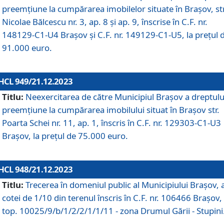
preemțiune la cumpărarea imobilelor situate în Brașov, str
Nicolae Bălcescu nr. 3, ap. 8 și ap. 9, înscrise în C.F. nr.
148129-C1-U4 Brașov și C.F. nr. 149129-C1-U5, la prețul 
91.000 euro.
HCL 949/21.12.2023
Titlu:
Neexercitarea de către Municipiul Brașov a dreptulu
preemțiune la cumpărarea imobilului situat în Brașov str.
Poarta Schei nr. 11, ap. 1, înscris în C.F. nr. 129303-C1-U3
Brașov, la prețul de 75.000 euro.
HCL 948/21.12.2023
Titlu:
Trecerea în domeniul public al Municipiului Braşov, 
cotei de 1/10 din terenul înscris în C.F. nr. 106466 Brașov, 
top. 10025/9/b/1/2/2/1/1/11 - zona Drumul Gării - Stupini