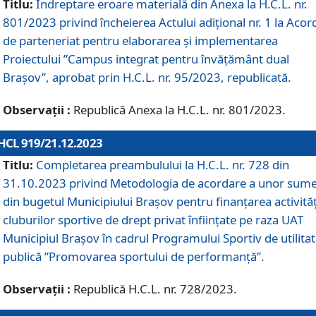
Titlu:
Îndreptare eroare materială din Anexa la H.C.L. nr.
801/2023 privind încheierea Actului adițional nr. 1 la Acor
de parteneriat pentru elaborarea și implementarea
Proiectului ”Campus integrat pentru învățământ dual
Brașov”, aprobat prin H.C.L. nr. 95/2023, republicată.
Observații :
Republică Anexa la H.C.L. nr. 801/2023.
HCL 919/21.12.2023
Titlu:
Completarea preambulului la H.C.L. nr. 728 din
31.10.2023 privind Metodologia de acordare a unor sum
din bugetul Municipiului Brașov pentru finanțarea activităț
cluburilor sportive de drept privat înființate pe raza UAT
Municipiul Brașov în cadrul Programului Sportiv de utilita
publică ”Promovarea sportului de performanță”.
Observații :
Republică H.C.L. nr. 728/2023.