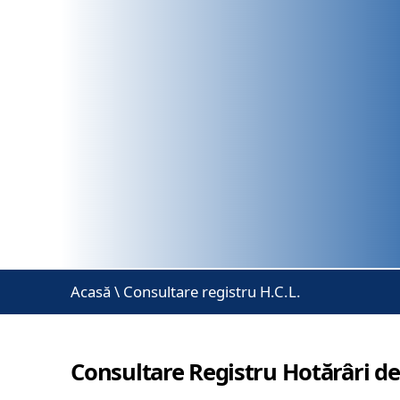
Acasă
\
Consultare registru H.C.L.
Consultare Registru Hotărâri de