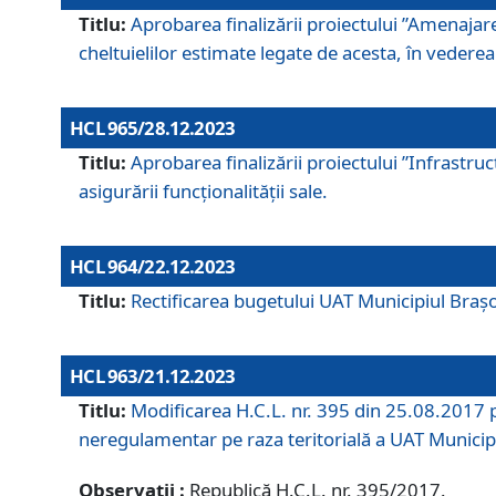
Titlu:
Aprobarea finalizării proiectului ”Amenajar
cheltuielilor estimate legate de acesta, în vederea 
HCL 965/28.12.2023
Titlu:
Aprobarea finalizării proiectului ”Infrastru
asigurării funcționalității sale.
HCL 964/22.12.2023
Titlu:
Rectificarea bugetului UAT Municipiul Bra
HCL 963/21.12.2023
Titlu:
Modificarea H.C.L. nr. 395 din 25.08.2017 p
neregulamentar pe raza teritorială a UAT Municip
Observații :
Republică H.C.L. nr. 395/2017.