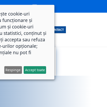
ește cookie-uri
 funcționare și
um și cookie-uri
CONTACT
statistici, conținut și
ți accepta sau refuza
e-urilor opționale;
nțiale nu pot fi
SERVICII
M.O.L.
PUBLICE
Respinge
Accept toate