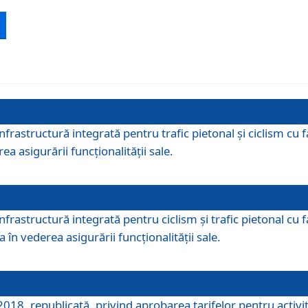
 infrastructură integrată pentru trafic pietonal și ciclism 
ea asigurării funcționalității sale.
infrastructură integrată pentru ciclism şi trafic pietonal cu
 în vederea asigurării funcționalității sale.
018, republicată, privind aprobarea tarifelor pentru activită