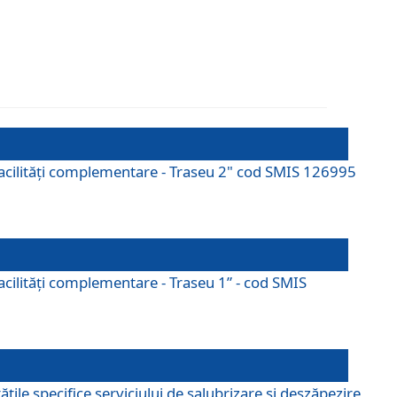
cu facilități complementare - Traseu 2" cod SMIS 126995
 facilităţi complementare - Traseu 1” - cod SMIS
țile specifice serviciului de salubrizare și deszăpezire