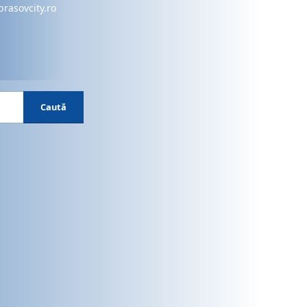
brasovcity.ro
Caută