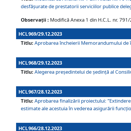
desfășurate de prestatorii serviciilor publice del
Observații :
Modifică Anexa 1 din H.C.L. nr. 791
HCL 969/29.12.2023
Titlu:
Aprobarea încheierii Memorandumului de înț
HCL 968/29.12.2023
Titlu:
Alegerea preşedintelui de şedinţă al Consil
HCL 967/28.12.2023
Titlu:
Aprobarea finalizării proiectului: ”Extinde
estimate ale acestuia în vederea asigurării funcțion
HCL 966/28.12.2023