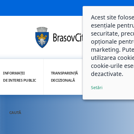
Acest site folos
esențiale pentru
securitate, prec
opționale pentru 
marketing. Pute
utilizarea cooki
cookie-urile ese
dezactivate.
INFORMAȚII
TRANSPARENȚĂ
INTEGRITATE
DE INTERES PUBLIC
DECIZIONALĂ
INSTITUȚIONALĂ
Setări
CAUTĂ