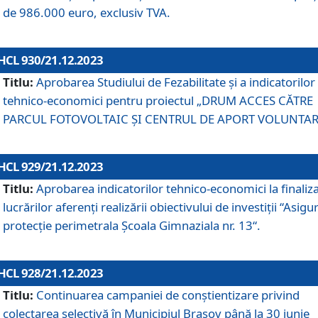
de 986.000 euro, exclusiv TVA.
HCL 930/21.12.2023
Titlu:
Aprobarea Studiului de Fezabilitate și a indicatorilor
tehnico-economici pentru proiectul „DRUM ACCES CĂTRE
PARCUL FOTOVOLTAIC ȘI CENTRUL DE APORT VOLUNTAR
HCL 929/21.12.2023
Titlu:
Aprobarea indicatorilor tehnico-economici la finaliz
lucrărilor aferenți realizării obiectivului de investiții “Asigu
protecție perimetrala Școala Gimnaziala nr. 13“.
HCL 928/21.12.2023
Titlu:
Continuarea campaniei de conștientizare privind
colectarea selectivă în Municipiul Braşov până la 30 iunie