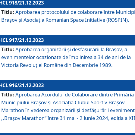
HCL 918/21.12.2023
Titlu:
Aprobarea protocolului de colaborare între Municipi
Brașov și Asociația Romanian Space Initiative (ROSPIN).
HCL 917/21.12.2023
Titlu:
Aprobarea organizării şi desfăşurării la Braşov, a
evenimentelor ocazionate de împlinirea a 34 de ani de la
Victoria Revoluţiei Române din Decembrie 1989.
HCL 916/21.12.2023
Titlu:
Aprobarea Acordului de Colaborare dintre Primăria
Municipiului Brașov și Asociația Clubul Sportiv Brașov
Marathon în vederea organizării și desfășurării eveniment
,,Brașov Marathon” între 31 mai - 2 iunie 2024, ediția a XII