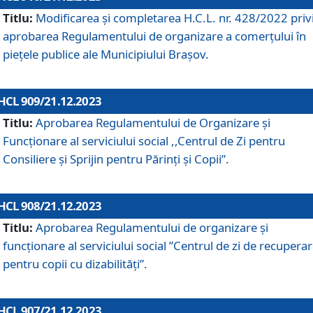
Titlu:
Modificarea și completarea H.C.L. nr. 428/2022 priv
aprobarea Regulamentului de organizare a comerțului în
piețele publice ale Municipiului Braşov.
HCL 909/21.12.2023
Titlu:
Aprobarea Regulamentului de Organizare și
Funcționare al serviciului social ,,Centrul de Zi pentru
Consiliere şi Sprijin pentru Părinţi şi Copii”.
HCL 908/21.12.2023
Titlu:
Aprobarea Regulamentului de organizare şi
funcţionare al serviciului social ”Centrul de zi de recupera
pentru copii cu dizabilități”.
HCL 907/21.12.2023