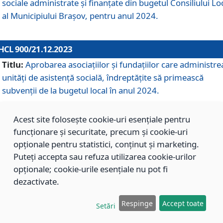
sociale administrate și finanțate din bugetul Consiliului Lo
al Municipiului Brașov, pentru anul 2024.
HCL 900/21.12.2023
Titlu:
Aprobarea asociațiilor şi fundațiilor care administre
unități de asistenţă socială, îndreptăţite să primească
subvenţii de la bugetul local în anul 2024.
Acest site folosește cookie-uri esențiale pentru
HCL 899/21.12.2023
funcționare și securitate, precum și cookie-uri
Titlu:
Aprobarea standardelor de cost pentru serviciile
opționale pentru statistici, conținut și marketing.
sociale furnizate în cadrul Direcției de Asistență Socială
Puteți accepta sau refuza utilizarea cookie-urilor
Brașov, pentru anul 2024.
opționale; cookie-urile esențiale nu pot fi
dezactivate.
HCL 898/21.12.2023
Respinge
Accept toate
Setări
Titlu:
Modificarea Anexei la H.C.L. nr. 91 din 09.02.2018,