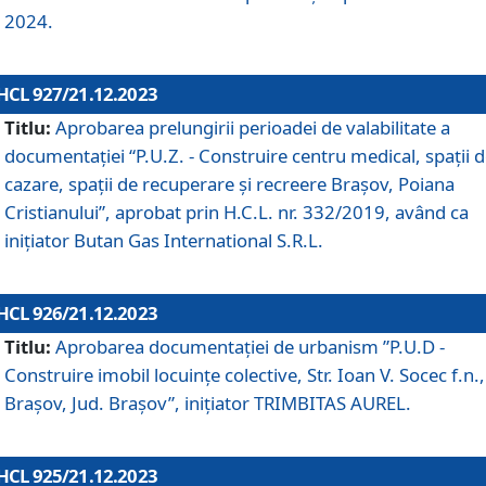
2024.
HCL 927/21.12.2023
Titlu:
Aprobarea prelungirii perioadei de valabilitate a
documentaţiei “P.U.Z. - Construire centru medical, spații 
cazare, spații de recuperare și recreere Brașov, Poiana
Cristianului”, aprobat prin H.C.L. nr. 332/2019, având ca
inițiator Butan Gas International S.R.L.
HCL 926/21.12.2023
Titlu:
Aprobarea documentaţiei de urbanism ”P.U.D -
Construire imobil locuințe colective, Str. Ioan V. Socec f.n.,
Brașov, Jud. Brașov”, inițiator TRIMBITAS AUREL.
HCL 925/21.12.2023