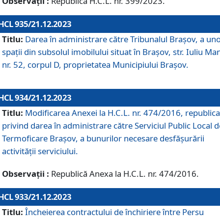
Observații :
Republică H.C.L. nr. 399/2023.
HCL 935/21.12.2023
Titlu:
Darea în administrare către Tribunalul Brașov, a un
spații din subsolul imobilului situat în Brașov, str. Iuliu Ma
nr. 52, corpul D, proprietatea Municipiului Brașov.
HCL 934/21.12.2023
Titlu:
Modificarea Anexei la H.C.L. nr. 474/2016, republica
privind darea în administrare către Serviciul Public Local d
Termoficare Braşov, a bunurilor necesare desfăşurării
activităţii serviciului.
Observații :
Republică Anexa la H.C.L. nr. 474/2016.
HCL 933/21.12.2023
Titlu:
Încheierea contractului de închiriere între Persu