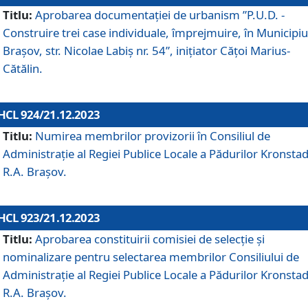
Titlu:
Aprobarea documentaţiei de urbanism ”P.U.D. -
Construire trei case individuale, împrejmuire, în Municipiu
Brașov, str. Nicolae Labiș nr. 54”, inițiator Cățoi Marius-
Cătălin.
HCL 924/21.12.2023
Titlu:
Numirea membrilor provizorii în Consiliul de
Administraţie al Regiei Publice Locale a Pădurilor Kronstad
R.A. Brașov.
HCL 923/21.12.2023
Titlu:
Aprobarea constituirii comisiei de selecție și
nominalizare pentru selectarea membrilor Consiliului de
Administrație al Regiei Publice Locale a Pădurilor Kronstad
R.A. Brașov.