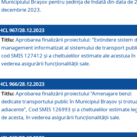
Municipiului Braşov pentru ședința de îndată din data de 
decembrie 2023.
HCL 967/28.12.2023
Titlu:
Aprobarea finalizării proiectului: ”Extindere sistem 
management informatizat al sistemului de transport publi
cod SMIS 127412 și a cheltuielilor estimate ale acestuia în
vederea asigurării funcționalității sale.
HCL 966/28.12.2023
Titlu:
Aprobarea finalizării proiectului ”Amenajare benzi
dedicate transportului public în Municipiul Brașov şi trotu
adiacente”, Cod SMIS 126993 și a cheltuielilor estimate le
de acesta, în vederea asigurării funcționalității sale.