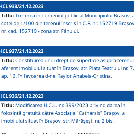
HCL 938/21.12.2023
Titlu:
Trecerea în domeniul public al Municipiului Braşov, 
cotei de 1/100 din terenul înscris în C.F. nr. 152719 Brașov
nr. cad. 152719 - zona str. Fânului.
HCL 937/21.12.2023
Titlu:
Constituirea unui drept de superficie asupra terenul
aferent imobilului situat în Brașov, str. Piața Teatrului nr. 7
ap. 12, în favoarea d-nei Taylor Anabela-Cristina.
HCL 936/21.12.2023
Titlu:
Modificarea H.C.L. nr. 399/2023 privind darea în
folosinţă gratuită către Asociaţia "Catharsis" Brașov, a
imobilului situat în Braşov, str. Mărăşeşti nr. 2 bis.