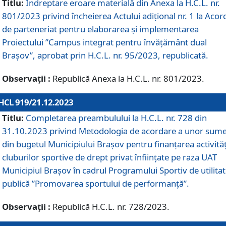
Titlu:
Îndreptare eroare materială din Anexa la H.C.L. nr.
801/2023 privind încheierea Actului adițional nr. 1 la Acor
de parteneriat pentru elaborarea și implementarea
Proiectului ”Campus integrat pentru învățământ dual
Brașov”, aprobat prin H.C.L. nr. 95/2023, republicată.
Observații :
Republică Anexa la H.C.L. nr. 801/2023.
HCL 919/21.12.2023
Titlu:
Completarea preambulului la H.C.L. nr. 728 din
31.10.2023 privind Metodologia de acordare a unor sum
din bugetul Municipiului Brașov pentru finanțarea activităț
cluburilor sportive de drept privat înființate pe raza UAT
Municipiul Brașov în cadrul Programului Sportiv de utilita
publică ”Promovarea sportului de performanță”.
Observații :
Republică H.C.L. nr. 728/2023.