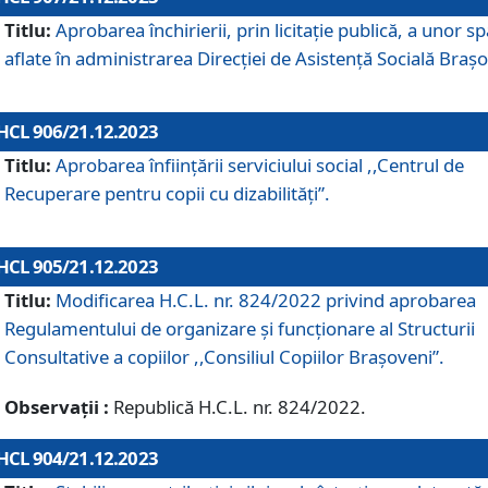
Titlu:
Aprobarea închirierii, prin licitație publică, a unor sp
aflate în administrarea Direcției de Asistență Socială Brașo
HCL 906/21.12.2023
Titlu:
Aprobarea înființării serviciului social ,,Centrul de
Recuperare pentru copii cu dizabilități”.
HCL 905/21.12.2023
Titlu:
Modificarea H.C.L. nr. 824/2022 privind aprobarea
Regulamentului de organizare şi funcţionare al Structurii
Consultative a copiilor ,,Consiliul Copiilor Braşoveni”.
Observații :
Republică H.C.L. nr. 824/2022.
HCL 904/21.12.2023