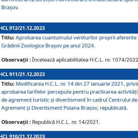
Brașov.
HCL 912/21.12.2023
Titlu:
Aprobarea cuantumului veniturilor proprii aferente
Grădinii Zoologice Braşov pe anul 2024.
Observații :
Încetează aplicabilitatea H.C.L. nr. 1074/2022
HCL 911/21.12.2023
Titlu:
Modificarea H.C.L. nr. 14 din 27 ianuarie 2021, priv
aprobarea tarifelor percepute pentru practicarea activități
de agrement turistic și divertisment în cadrul Centrului de
Agrement și Divertisment Poiana Brașov, republicată.
Observații :
Republică H.C.L. nr. 14/2021.
HCL 910/21.12.2023