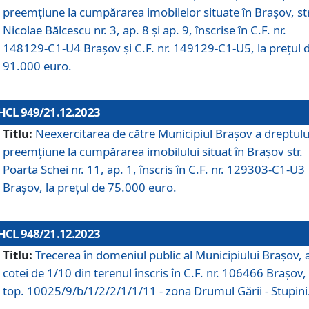
preemțiune la cumpărarea imobilelor situate în Brașov, str
Nicolae Bălcescu nr. 3, ap. 8 și ap. 9, înscrise în C.F. nr.
148129-C1-U4 Brașov și C.F. nr. 149129-C1-U5, la prețul 
91.000 euro.
HCL 949/21.12.2023
Titlu:
Neexercitarea de către Municipiul Brașov a dreptulu
preemțiune la cumpărarea imobilului situat în Brașov str.
Poarta Schei nr. 11, ap. 1, înscris în C.F. nr. 129303-C1-U3
Brașov, la prețul de 75.000 euro.
HCL 948/21.12.2023
Titlu:
Trecerea în domeniul public al Municipiului Braşov, 
cotei de 1/10 din terenul înscris în C.F. nr. 106466 Brașov, 
top. 10025/9/b/1/2/2/1/1/11 - zona Drumul Gării - Stupini