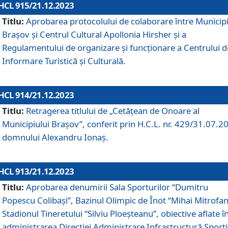
HCL 915/21.12.2023
Titlu:
Aprobarea protocolului de colaborare între Municipi
Brașov și Centrul Cultural Apollonia Hirsher și a
Regulamentului de organizare și funcționare a Centrului d
Informare Turistică și Culturală.
HCL 914/21.12.2023
Titlu:
Retragerea titlului de „Cetățean de Onoare al
Municipiului Brașov”, conferit prin H.C.L. nr. 429/31.07.2
domnului Alexandru Ionaș.
HCL 913/21.12.2023
Titlu:
Aprobarea denumirii Sala Sporturilor “Dumitru
Popescu Colibași”, Bazinul Olimpic de Înot “Mihai Mitrofan
Stadionul Tineretului “Silviu Ploeșteanu”, obiective aflate î
administrarea Direcției Administrare Infrastructură Sport