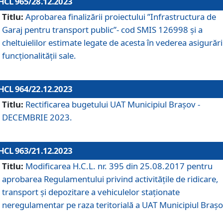
HCL 965/28.12.2023
Titlu:
Aprobarea finalizării proiectului ”Infrastructura de
Garaj pentru transport public”- cod SMIS 126998 și a
cheltuielilor estimate legate de acesta în vederea asigurări
funcționalității sale.
HCL 964/22.12.2023
Titlu:
Rectificarea bugetului UAT Municipiul Braşov -
DECEMBRIE 2023.
HCL 963/21.12.2023
Titlu:
Modificarea H.C.L. nr. 395 din 25.08.2017 pentru
aprobarea Regulamentului privind activitățile de ridicare,
transport şi depozitare a vehiculelor staționate
neregulamentar pe raza teritorială a UAT Municipiul Braşo