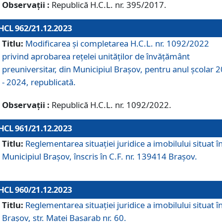
Observații :
Republică H.C.L. nr. 395/2017.
HCL 962/21.12.2023
Titlu:
Modificarea și completarea H.C.L. nr. 1092/2022
privind aprobarea rețelei unităților de învăţământ
preuniversitar, din Municipiul Braşov, pentru anul școlar 
- 2024, republicată.
Observații :
Republică H.C.L. nr. 1092/2022.
HCL 961/21.12.2023
Titlu:
Reglementarea situației juridice a imobilului situat î
Municipiul Brașov, înscris în C.F. nr. 139414 Brașov.
HCL 960/21.12.2023
Titlu:
Reglementarea situației juridice a imobilului situat î
Brașov, str. Matei Basarab nr. 60.