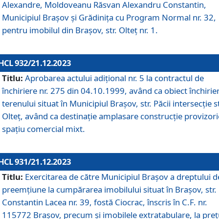
Alexandre, Moldoveanu Răsvan Alexandru Constantin,
Municipiul Braşov şi Grădinița cu Program Normal nr. 32,
pentru imobilul din Brașov, str. Olteț nr. 1.
HCL 932/21.12.2023
Titlu:
Aprobarea actului adițional nr. 5 la contractul de
închiriere nr. 275 din 04.10.1999, având ca obiect închirie
terenului situat în Municipiul Brașov, str. Păcii intersecție st
Olteț, având ca destinație amplasare construcție provizori
spațiu comercial mixt.
HCL 931/21.12.2023
Titlu:
Exercitarea de către Municipiul Brașov a dreptului d
preemțiune la cumpărarea imobilului situat în Brașov, str.
Constantin Lacea nr. 39, fostă Ciocrac, înscris în C.F. nr.
115772 Brașov, precum și imobilele extratabulare, la preț