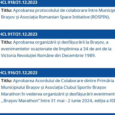
HCL 918/21.12.2023
Titlu:
Aprobarea protocolului de colaborare între Municipi
Brașov și Asociația Romanian Space Initiative (ROSPIN).
HCL 917/21.12.2023
Titlu:
Aprobarea organizării şi desfăşurării la Braşov, a
evenimentelor ocazionate de împlinirea a 34 de ani de la
Victoria Revoluţiei Române din Decembrie 1989.
HCL 916/21.12.2023
Titlu:
Aprobarea Acordului de Colaborare dintre Primăria
Municipiului Brașov și Asociația Clubul Sportiv Brașov
Marathon în vederea organizării și desfășurării eveniment
,,Brașov Marathon” între 31 mai - 2 iunie 2024, ediția a XII