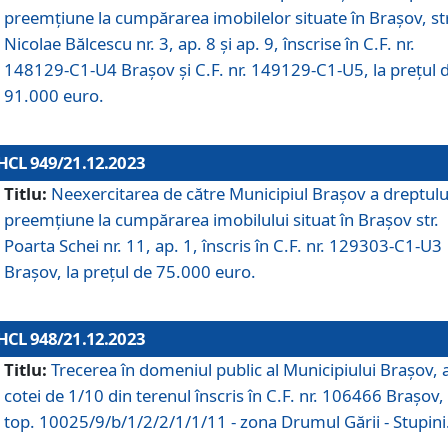
preemțiune la cumpărarea imobilelor situate în Brașov, str
Nicolae Bălcescu nr. 3, ap. 8 și ap. 9, înscrise în C.F. nr.
148129-C1-U4 Brașov și C.F. nr. 149129-C1-U5, la prețul 
91.000 euro.
HCL 949/21.12.2023
Titlu:
Neexercitarea de către Municipiul Brașov a dreptulu
preemțiune la cumpărarea imobilului situat în Brașov str.
Poarta Schei nr. 11, ap. 1, înscris în C.F. nr. 129303-C1-U3
Brașov, la prețul de 75.000 euro.
HCL 948/21.12.2023
Titlu:
Trecerea în domeniul public al Municipiului Braşov, 
cotei de 1/10 din terenul înscris în C.F. nr. 106466 Brașov, 
top. 10025/9/b/1/2/2/1/1/11 - zona Drumul Gării - Stupini