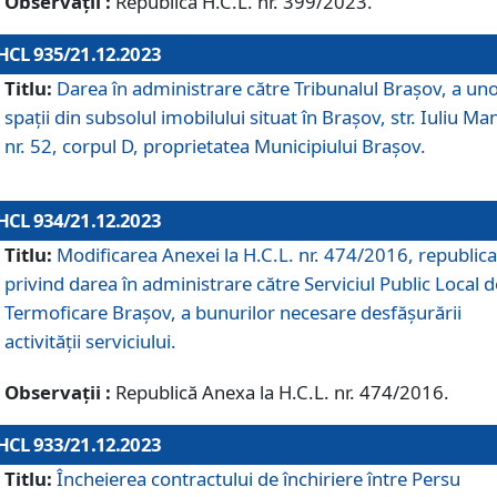
Observații :
Republică H.C.L. nr. 399/2023.
HCL 935/21.12.2023
Titlu:
Darea în administrare către Tribunalul Brașov, a un
spații din subsolul imobilului situat în Brașov, str. Iuliu Ma
nr. 52, corpul D, proprietatea Municipiului Brașov.
HCL 934/21.12.2023
Titlu:
Modificarea Anexei la H.C.L. nr. 474/2016, republica
privind darea în administrare către Serviciul Public Local d
Termoficare Braşov, a bunurilor necesare desfăşurării
activităţii serviciului.
Observații :
Republică Anexa la H.C.L. nr. 474/2016.
HCL 933/21.12.2023
Titlu:
Încheierea contractului de închiriere între Persu