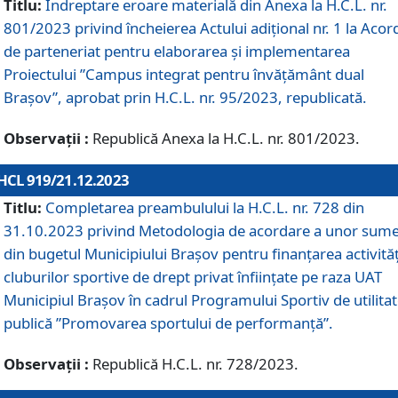
Titlu:
Îndreptare eroare materială din Anexa la H.C.L. nr.
801/2023 privind încheierea Actului adițional nr. 1 la Acor
de parteneriat pentru elaborarea și implementarea
Proiectului ”Campus integrat pentru învățământ dual
Brașov”, aprobat prin H.C.L. nr. 95/2023, republicată.
Observații :
Republică Anexa la H.C.L. nr. 801/2023.
HCL 919/21.12.2023
Titlu:
Completarea preambulului la H.C.L. nr. 728 din
31.10.2023 privind Metodologia de acordare a unor sum
din bugetul Municipiului Brașov pentru finanțarea activităț
cluburilor sportive de drept privat înființate pe raza UAT
Municipiul Brașov în cadrul Programului Sportiv de utilita
publică ”Promovarea sportului de performanță”.
Observații :
Republică H.C.L. nr. 728/2023.