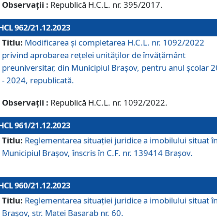
Observații :
Republică H.C.L. nr. 395/2017.
HCL 962/21.12.2023
Titlu:
Modificarea și completarea H.C.L. nr. 1092/2022
privind aprobarea rețelei unităților de învăţământ
preuniversitar, din Municipiul Braşov, pentru anul școlar 
- 2024, republicată.
Observații :
Republică H.C.L. nr. 1092/2022.
HCL 961/21.12.2023
Titlu:
Reglementarea situației juridice a imobilului situat î
Municipiul Brașov, înscris în C.F. nr. 139414 Brașov.
HCL 960/21.12.2023
Titlu:
Reglementarea situației juridice a imobilului situat î
Brașov, str. Matei Basarab nr. 60.