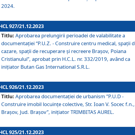
2024.
HCL 927/21.12.2023
Titlu:
Aprobarea prelungirii perioadei de valabilitate a
documentaţiei “P.U.Z. - Construire centru medical, spații 
cazare, spații de recuperare și recreere Brașov, Poiana
Cristianului”, aprobat prin H.C.L. nr. 332/2019, având ca
inițiator Butan Gas International S.R.L.
HCL 926/21.12.2023
Titlu:
Aprobarea documentaţiei de urbanism ”P.U.D -
Construire imobil locuințe colective, Str. Ioan V. Socec f.n.,
Brașov, Jud. Brașov”, inițiator TRIMBITAS AUREL.
HCL 925/21.12.2023