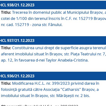
HCL 938/21.12.2023
Titlu:
Trecerea în domeniul public al Municipiului Braşov, 
cotei de 1/100 din terenul înscris în C.F. nr. 152719 Brașov
nr. cad. 152719 - zona str. Fânului.
HCL 937/21.12.2023
Titlu:
Constituirea unui drept de superficie asupra terenul
aferent imobilului situat în Brașov, str. Piața Teatrului nr. 7
ap. 12, în favoarea d-nei Taylor Anabela-Cristina.
HCL 936/21.12.2023
Titlu:
Modificarea H.C.L. nr. 399/2023 privind darea în
folosinţă gratuită către Asociaţia "Catharsis" Brașov, a
imobilului situat în Braşov, str. Mărăşeşti nr. 2 bis.