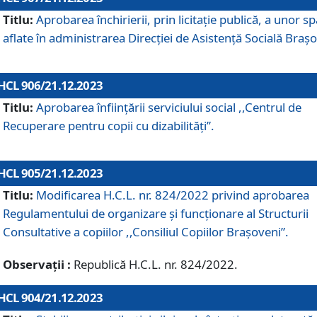
Titlu:
Aprobarea închirierii, prin licitație publică, a unor sp
aflate în administrarea Direcției de Asistență Socială Brașo
HCL 906/21.12.2023
Titlu:
Aprobarea înființării serviciului social ,,Centrul de
Recuperare pentru copii cu dizabilități”.
HCL 905/21.12.2023
Titlu:
Modificarea H.C.L. nr. 824/2022 privind aprobarea
Regulamentului de organizare şi funcţionare al Structurii
Consultative a copiilor ,,Consiliul Copiilor Braşoveni”.
Observații :
Republică H.C.L. nr. 824/2022.
HCL 904/21.12.2023