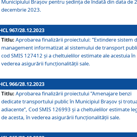
Municipiului Braşov pentru ședința de îndată din data de 
decembrie 2023.
HCL 967/28.12.2023
Titlu:
Aprobarea finalizării proiectului: ”Extindere sistem 
management informatizat al sistemului de transport publi
cod SMIS 127412 și a cheltuielilor estimate ale acestuia în
vederea asigurării funcționalității sale.
HCL 966/28.12.2023
Titlu:
Aprobarea finalizării proiectului ”Amenajare benzi
dedicate transportului public în Municipiul Brașov şi trotu
adiacente”, Cod SMIS 126993 și a cheltuielilor estimate le
de acesta, în vederea asigurării funcționalității sale.