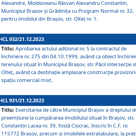
Alexandre, Moldoveanu Răsvan Alexandru Constantin,
Municipiul Braşov şi Grădinița cu Program Normal nr. 32,
pentru imobilul din Brașov, str. Olteț nr. 1.
HCL 932/21.12.2023
Titlu:
Aprobarea actului adițional nr. 5 la contractul de
închiriere nr. 275 din 04.10.1999, având ca obiect închirie
terenului situat în Municipiul Brașov, str. Păcii intersecție st
Olteț, având ca destinație amplasare construcție provizori
spațiu comercial mixt.
HCL 931/21.12.2023
Titlu:
Exercitarea de către Municipiul Brașov a dreptului d
preemțiune la cumpărarea imobilului situat în Brașov, str.
Constantin Lacea nr. 39, fostă Ciocrac, înscris în C.F. nr.
115772 Brașov, precum și imobilele extratabulare, la preț