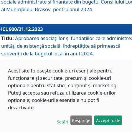
sociale administrate și finanțate din bugetul Consiliului Lo
al Municipiului Brașov, pentru anul 2024.
HCL 900/21.12.2023
Titlu:
Aprobarea asociațiilor şi fundațiilor care administre
unități de asistenţă socială, îndreptăţite să primească
subvenţii de la bugetul local în anul 2024.
Acest site folosește cookie-uri esențiale pentru
HCL 899/21.12.2023
funcționare și securitate, precum și cookie-uri
Titlu:
Aprobarea standardelor de cost pentru serviciile
opționale pentru statistici, conținut și marketing.
sociale furnizate în cadrul Direcției de Asistență Socială
Puteți accepta sau refuza utilizarea cookie-urilor
Brașov, pentru anul 2024.
opționale; cookie-urile esențiale nu pot fi
dezactivate.
HCL 898/21.12.2023
Respinge
Accept toate
Setări
Titlu:
Modificarea Anexei la H.C.L. nr. 91 din 09.02.2018,