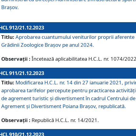
Brașov.
HCL 912/21.12.2023
Titlu:
Aprobarea cuantumului veniturilor proprii aferente
Grădinii Zoologice Braşov pe anul 2024.
Observații :
Încetează aplicabilitatea H.C.L. nr. 1074/2022
HCL 911/21.12.2023
Titlu:
Modificarea H.C.L. nr. 14 din 27 ianuarie 2021, priv
aprobarea tarifelor percepute pentru practicarea activități
de agrement turistic și divertisment în cadrul Centrului de
Agrement și Divertisment Poiana Brașov, republicată.
Observații :
Republică H.C.L. nr. 14/2021.
HCL 910/21.12.2023