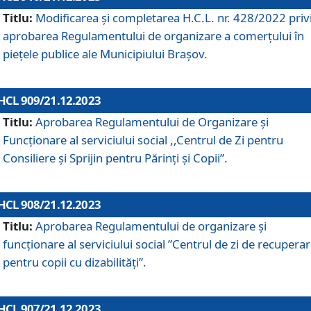
Titlu:
Modificarea și completarea H.C.L. nr. 428/2022 priv
aprobarea Regulamentului de organizare a comerțului în
piețele publice ale Municipiului Braşov.
HCL 909/21.12.2023
Titlu:
Aprobarea Regulamentului de Organizare și
Funcționare al serviciului social ,,Centrul de Zi pentru
Consiliere şi Sprijin pentru Părinţi şi Copii”.
HCL 908/21.12.2023
Titlu:
Aprobarea Regulamentului de organizare şi
funcţionare al serviciului social ”Centrul de zi de recupera
pentru copii cu dizabilități”.
HCL 907/21.12.2023