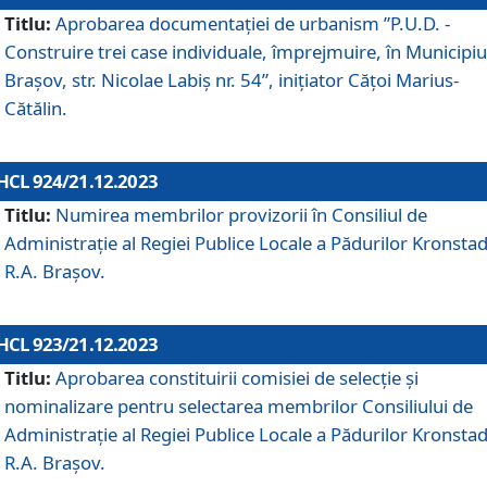
Titlu:
Aprobarea documentaţiei de urbanism ”P.U.D. -
Construire trei case individuale, împrejmuire, în Municipiu
Brașov, str. Nicolae Labiș nr. 54”, inițiator Cățoi Marius-
Cătălin.
HCL 924/21.12.2023
Titlu:
Numirea membrilor provizorii în Consiliul de
Administraţie al Regiei Publice Locale a Pădurilor Kronstad
R.A. Brașov.
HCL 923/21.12.2023
Titlu:
Aprobarea constituirii comisiei de selecție și
nominalizare pentru selectarea membrilor Consiliului de
Administrație al Regiei Publice Locale a Pădurilor Kronstad
R.A. Brașov.