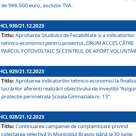
de 986.000 euro, exclusiv TVA.
HCL 930/21.12.2023
Titlu:
Aprobarea Studiului de Fezabilitate și a indicatorilor
tehnico-economici pentru proiectul „DRUM ACCES CĂTRE
PARCUL FOTOVOLTAIC ȘI CENTRUL DE APORT VOLUNTAR
HCL 929/21.12.2023
Titlu:
Aprobarea indicatorilor tehnico-economici la finaliz
lucrărilor aferenți realizării obiectivului de investiții “Asigu
protecție perimetrala Școala Gimnaziala nr. 13“.
HCL 928/21.12.2023
Titlu:
Continuarea campaniei de conștientizare privind
colectarea selectivă în Municipiul Braşov până la 30 iunie