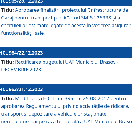
HCL 965/28.12.2023
Titlu:
Aprobarea finalizării proiectului ”Infrastructura de
Garaj pentru transport public”- cod SMIS 126998 și a
cheltuielilor estimate legate de acesta în vederea asigurări
funcționalității sale.
HCL 964/22.12.2023
Titlu:
Rectificarea bugetului UAT Municipiul Braşov -
DECEMBRIE 2023.
HCL 963/21.12.2023
Titlu:
Modificarea H.C.L. nr. 395 din 25.08.2017 pentru
aprobarea Regulamentului privind activitățile de ridicare,
transport şi depozitare a vehiculelor staționate
neregulamentar pe raza teritorială a UAT Municipiul Braşo