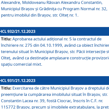
Alexandre, Moldoveanu Răsvan Alexandru Constantin,
Municipiul Braşov şi Grădinița cu Program Normal nr. 32,
pentru imobilul din Brașov, str. Olteț nr. 1.
HCL 932/21.12.2023
Titlu:
Aprobarea actului adițional nr. 5 la contractul de
închiriere nr. 275 din 04.10.1999, având ca obiect închirie
terenului situat în Municipiul Brașov, str. Păcii intersecție st
Olteț, având ca destinație amplasare construcție provizori
spațiu comercial mixt.
HCL 931/21.12.2023
Titlu:
Exercitarea de către Municipiul Brașov a dreptului d
preemțiune la cumpărarea imobilului situat în Brașov, str.
Constantin Lacea nr. 39, fostă Ciocrac, înscris în C.F. nr.
115772 Brașov, precum și imobilele extratabulare, la preț