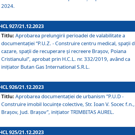
2024.
HCL 927/21.12.2023
Titlu:
Aprobarea prelungirii perioadei de valabilitate a
documentaţiei “P.U.Z. - Construire centru medical, spații 
cazare, spații de recuperare și recreere Brașov, Poiana
Cristianului”, aprobat prin H.C.L. nr. 332/2019, având ca
inițiator Butan Gas International S.R.L.
HCL 926/21.12.2023
Titlu:
Aprobarea documentaţiei de urbanism ”P.U.D -
Construire imobil locuințe colective, Str. Ioan V. Socec f.n.,
Brașov, Jud. Brașov”, inițiator TRIMBITAS AUREL.
HCL 925/21.12.2023