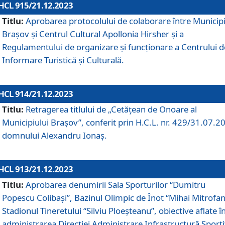
HCL 915/21.12.2023
Titlu:
Aprobarea protocolului de colaborare între Municipi
Brașov și Centrul Cultural Apollonia Hirsher și a
Regulamentului de organizare și funcționare a Centrului d
Informare Turistică și Culturală.
HCL 914/21.12.2023
Titlu:
Retragerea titlului de „Cetățean de Onoare al
Municipiului Brașov”, conferit prin H.C.L. nr. 429/31.07.2
domnului Alexandru Ionaș.
HCL 913/21.12.2023
Titlu:
Aprobarea denumirii Sala Sporturilor “Dumitru
Popescu Colibași”, Bazinul Olimpic de Înot “Mihai Mitrofan
Stadionul Tineretului “Silviu Ploeșteanu”, obiective aflate î
administrarea Direcției Administrare Infrastructură Sport