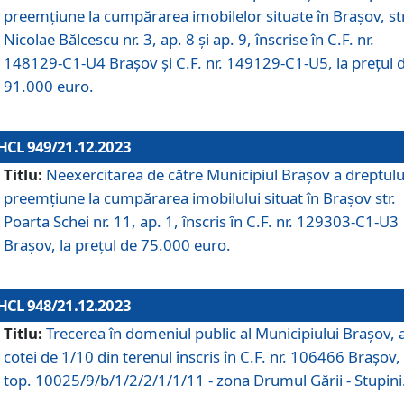
preemțiune la cumpărarea imobilelor situate în Brașov, str
Nicolae Bălcescu nr. 3, ap. 8 și ap. 9, înscrise în C.F. nr.
148129-C1-U4 Brașov și C.F. nr. 149129-C1-U5, la prețul 
91.000 euro.
HCL 949/21.12.2023
Titlu:
Neexercitarea de către Municipiul Brașov a dreptulu
preemțiune la cumpărarea imobilului situat în Brașov str.
Poarta Schei nr. 11, ap. 1, înscris în C.F. nr. 129303-C1-U3
Brașov, la prețul de 75.000 euro.
HCL 948/21.12.2023
Titlu:
Trecerea în domeniul public al Municipiului Braşov, 
cotei de 1/10 din terenul înscris în C.F. nr. 106466 Brașov, 
top. 10025/9/b/1/2/2/1/1/11 - zona Drumul Gării - Stupini