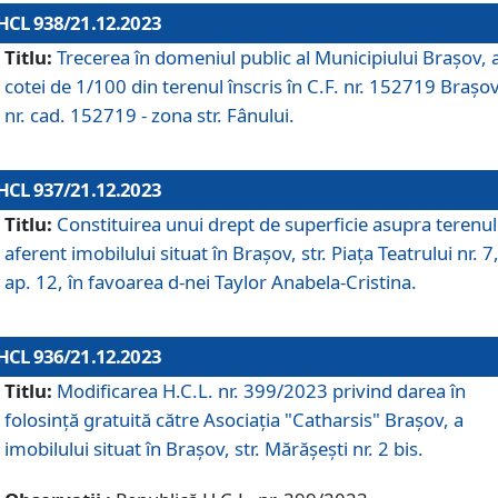
HCL 938/21.12.2023
Titlu:
Trecerea în domeniul public al Municipiului Braşov, 
cotei de 1/100 din terenul înscris în C.F. nr. 152719 Brașov
nr. cad. 152719 - zona str. Fânului.
HCL 937/21.12.2023
Titlu:
Constituirea unui drept de superficie asupra terenul
aferent imobilului situat în Brașov, str. Piața Teatrului nr. 7
ap. 12, în favoarea d-nei Taylor Anabela-Cristina.
HCL 936/21.12.2023
Titlu:
Modificarea H.C.L. nr. 399/2023 privind darea în
folosinţă gratuită către Asociaţia "Catharsis" Brașov, a
imobilului situat în Braşov, str. Mărăşeşti nr. 2 bis.