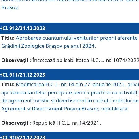
Brașov.
HCL 912/21.12.2023
Titlu:
Aprobarea cuantumului veniturilor proprii aferente
Grădinii Zoologice Braşov pe anul 2024.
Observații :
Încetează aplicabilitatea H.C.L. nr. 1074/2022
HCL 911/21.12.2023
Titlu:
Modificarea H.C.L. nr. 14 din 27 ianuarie 2021, priv
aprobarea tarifelor percepute pentru practicarea activități
de agrement turistic și divertisment în cadrul Centrului de
Agrement și Divertisment Poiana Brașov, republicată.
Observații :
Republică H.C.L. nr. 14/2021.
HCL 910/21.12.2023