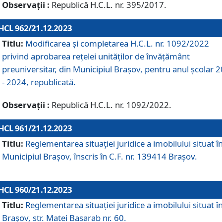
Observații :
Republică H.C.L. nr. 395/2017.
HCL 962/21.12.2023
Titlu:
Modificarea și completarea H.C.L. nr. 1092/2022
privind aprobarea rețelei unităților de învăţământ
preuniversitar, din Municipiul Braşov, pentru anul școlar 
- 2024, republicată.
Observații :
Republică H.C.L. nr. 1092/2022.
HCL 961/21.12.2023
Titlu:
Reglementarea situației juridice a imobilului situat î
Municipiul Brașov, înscris în C.F. nr. 139414 Brașov.
HCL 960/21.12.2023
Titlu:
Reglementarea situației juridice a imobilului situat î
Brașov, str. Matei Basarab nr. 60.