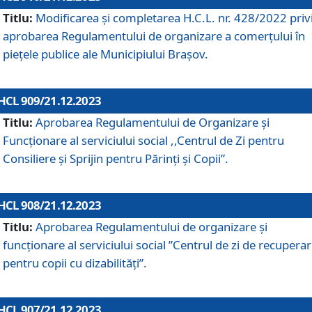
Titlu:
Modificarea și completarea H.C.L. nr. 428/2022 priv
aprobarea Regulamentului de organizare a comerțului în
piețele publice ale Municipiului Braşov.
HCL 909/21.12.2023
Titlu:
Aprobarea Regulamentului de Organizare și
Funcționare al serviciului social ,,Centrul de Zi pentru
Consiliere şi Sprijin pentru Părinţi şi Copii”.
HCL 908/21.12.2023
Titlu:
Aprobarea Regulamentului de organizare şi
funcţionare al serviciului social ”Centrul de zi de recupera
pentru copii cu dizabilități”.
HCL 907/21.12.2023