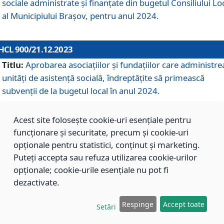
sociale administrate și finanțate din bugetul Consiliului Lo
al Municipiului Brașov, pentru anul 2024.
HCL 900/21.12.2023
Titlu:
Aprobarea asociațiilor şi fundațiilor care administre
unități de asistenţă socială, îndreptăţite să primească
subvenţii de la bugetul local în anul 2024.
Acest site folosește cookie-uri esențiale pentru
HCL 899/21.12.2023
funcționare și securitate, precum și cookie-uri
Titlu:
Aprobarea standardelor de cost pentru serviciile
opționale pentru statistici, conținut și marketing.
sociale furnizate în cadrul Direcției de Asistență Socială
Puteți accepta sau refuza utilizarea cookie-urilor
Brașov, pentru anul 2024.
opționale; cookie-urile esențiale nu pot fi
dezactivate.
HCL 898/21.12.2023
Respinge
Accept toate
Setări
Titlu:
Modificarea Anexei la H.C.L. nr. 91 din 09.02.2018,