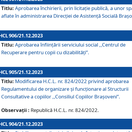
Titlu:
Aprobarea închirierii, prin licitație publică, a unor sp
aflate în administrarea Direcției de Asistență Socială Brașo
HCL 906/21.12.2023
Titlu:
Aprobarea înființării serviciului social ,,Centrul de
Recuperare pentru copii cu dizabilități”.
HCL 905/21.12.2023
Titlu:
Modificarea H.C.L. nr. 824/2022 privind aprobarea
Regulamentului de organizare şi funcţionare al Structurii
Consultative a copiilor ,,Consiliul Copiilor Braşoveni”.
Observații :
Republică H.C.L. nr. 824/2022.
HCL 904/21.12.2023