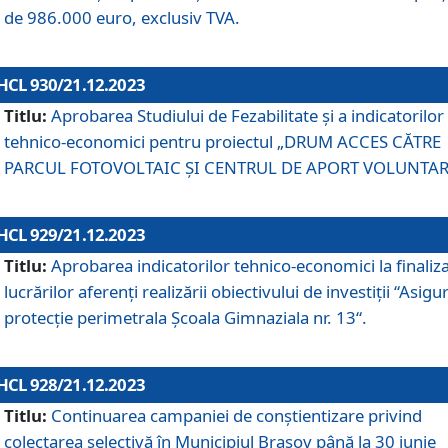
de 986.000 euro, exclusiv TVA.
HCL 930/21.12.2023
Titlu:
Aprobarea Studiului de Fezabilitate și a indicatorilor
tehnico-economici pentru proiectul „DRUM ACCES CĂTRE
PARCUL FOTOVOLTAIC ȘI CENTRUL DE APORT VOLUNTAR
HCL 929/21.12.2023
Titlu:
Aprobarea indicatorilor tehnico-economici la finaliz
lucrărilor aferenți realizării obiectivului de investiții “Asigu
protecție perimetrala Școala Gimnaziala nr. 13“.
HCL 928/21.12.2023
Titlu:
Continuarea campaniei de conștientizare privind
colectarea selectivă în Municipiul Braşov până la 30 iunie