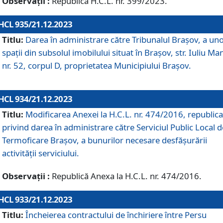
Observații :
Republică H.C.L. nr. 399/2023.
HCL 935/21.12.2023
Titlu:
Darea în administrare către Tribunalul Brașov, a un
spații din subsolul imobilului situat în Brașov, str. Iuliu Ma
nr. 52, corpul D, proprietatea Municipiului Brașov.
HCL 934/21.12.2023
Titlu:
Modificarea Anexei la H.C.L. nr. 474/2016, republica
privind darea în administrare către Serviciul Public Local d
Termoficare Braşov, a bunurilor necesare desfăşurării
activităţii serviciului.
Observații :
Republică Anexa la H.C.L. nr. 474/2016.
HCL 933/21.12.2023
Titlu:
Încheierea contractului de închiriere între Persu