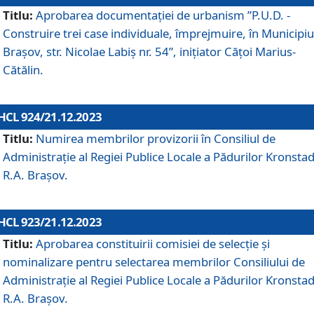
Titlu:
Aprobarea documentaţiei de urbanism ”P.U.D. -
Construire trei case individuale, împrejmuire, în Municipiu
Brașov, str. Nicolae Labiș nr. 54”, inițiator Cățoi Marius-
Cătălin.
HCL 924/21.12.2023
Titlu:
Numirea membrilor provizorii în Consiliul de
Administraţie al Regiei Publice Locale a Pădurilor Kronstad
R.A. Brașov.
HCL 923/21.12.2023
Titlu:
Aprobarea constituirii comisiei de selecție și
nominalizare pentru selectarea membrilor Consiliului de
Administrație al Regiei Publice Locale a Pădurilor Kronstad
R.A. Brașov.