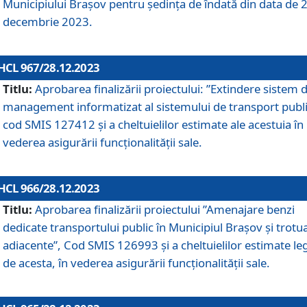
Municipiului Braşov pentru ședința de îndată din data de 
decembrie 2023.
HCL 967/28.12.2023
Titlu:
Aprobarea finalizării proiectului: ”Extindere sistem 
management informatizat al sistemului de transport publi
cod SMIS 127412 și a cheltuielilor estimate ale acestuia în
vederea asigurării funcționalității sale.
HCL 966/28.12.2023
Titlu:
Aprobarea finalizării proiectului ”Amenajare benzi
dedicate transportului public în Municipiul Brașov şi trotu
adiacente”, Cod SMIS 126993 și a cheltuielilor estimate le
de acesta, în vederea asigurării funcționalității sale.