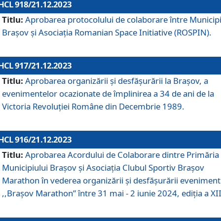
HCL 918/21.12.2023
Titlu:
Aprobarea protocolului de colaborare între Municipi
Brașov și Asociația Romanian Space Initiative (ROSPIN).
HCL 917/21.12.2023
Titlu:
Aprobarea organizării şi desfăşurării la Braşov, a
evenimentelor ocazionate de împlinirea a 34 de ani de la
Victoria Revoluţiei Române din Decembrie 1989.
HCL 916/21.12.2023
Titlu:
Aprobarea Acordului de Colaborare dintre Primăria
Municipiului Brașov și Asociația Clubul Sportiv Brașov
Marathon în vederea organizării și desfășurării eveniment
,,Brașov Marathon” între 31 mai - 2 iunie 2024, ediția a XII