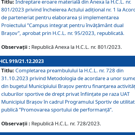
Titlu:
Îndreptare eroare materială din Anexa la H.C.L. nr.
801/2023 privind încheierea Actului adițional nr. 1 la Acor
de parteneriat pentru elaborarea și implementarea
Proiectului ”Campus integrat pentru învățământ dual
Brașov”, aprobat prin H.C.L. nr. 95/2023, republicată.
Observații :
Republică Anexa la H.C.L. nr. 801/2023.
HCL 919/21.12.2023
Titlu:
Completarea preambulului la H.C.L. nr. 728 din
31.10.2023 privind Metodologia de acordare a unor sum
din bugetul Municipiului Brașov pentru finanțarea activităț
cluburilor sportive de drept privat înființate pe raza UAT
Municipiul Brașov în cadrul Programului Sportiv de utilita
publică ”Promovarea sportului de performanță”.
Observații :
Republică H.C.L. nr. 728/2023.