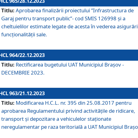
HCL 965/28.12.2023
Titlu:
Aprobarea finalizării proiectului ”Infrastructura de
Garaj pentru transport public”- cod SMIS 126998 și a
cheltuielilor estimate legate de acesta în vederea asigurări
funcționalității sale.
HCL 964/22.12.2023
Titlu:
Rectificarea bugetului UAT Municipiul Braşov -
DECEMBRIE 2023.
HCL 963/21.12.2023
Titlu:
Modificarea H.C.L. nr. 395 din 25.08.2017 pentru
aprobarea Regulamentului privind activitățile de ridicare,
transport şi depozitare a vehiculelor staționate
neregulamentar pe raza teritorială a UAT Municipiul Braşo