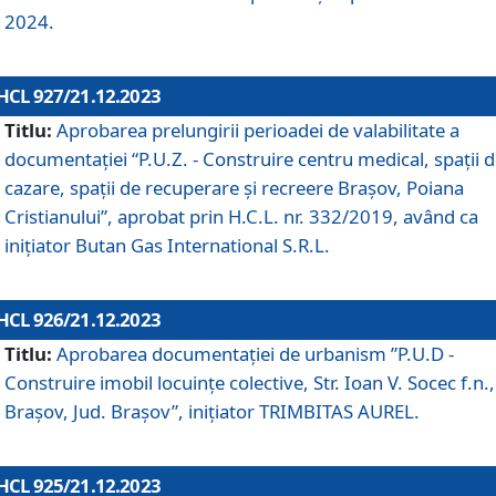
2024.
HCL 927/21.12.2023
Titlu:
Aprobarea prelungirii perioadei de valabilitate a
documentaţiei “P.U.Z. - Construire centru medical, spații 
cazare, spații de recuperare și recreere Brașov, Poiana
Cristianului”, aprobat prin H.C.L. nr. 332/2019, având ca
inițiator Butan Gas International S.R.L.
HCL 926/21.12.2023
Titlu:
Aprobarea documentaţiei de urbanism ”P.U.D -
Construire imobil locuințe colective, Str. Ioan V. Socec f.n.,
Brașov, Jud. Brașov”, inițiator TRIMBITAS AUREL.
HCL 925/21.12.2023