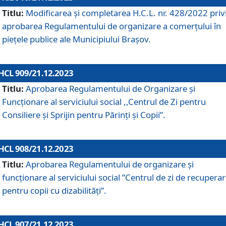
Titlu:
Modificarea și completarea H.C.L. nr. 428/2022 priv
aprobarea Regulamentului de organizare a comerțului în
piețele publice ale Municipiului Braşov.
HCL 909/21.12.2023
Titlu:
Aprobarea Regulamentului de Organizare și
Funcționare al serviciului social ,,Centrul de Zi pentru
Consiliere şi Sprijin pentru Părinţi şi Copii”.
HCL 908/21.12.2023
Titlu:
Aprobarea Regulamentului de organizare şi
funcţionare al serviciului social ”Centrul de zi de recupera
pentru copii cu dizabilități”.
HCL 907/21.12.2023