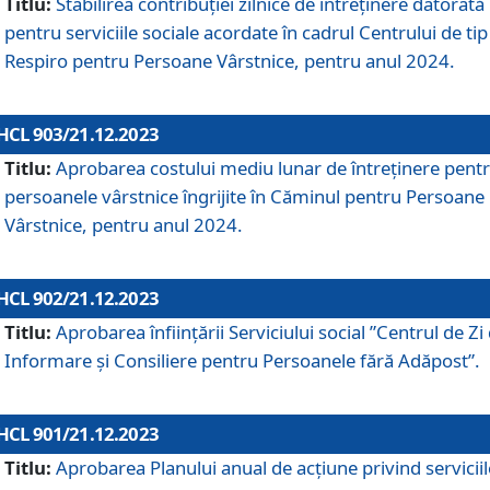
Titlu:
Stabilirea contribuţiei zilnice de întreținere datorată
pentru serviciile sociale acordate în cadrul Centrului de tip
Respiro pentru Persoane Vârstnice, pentru anul 2024.
HCL 903/21.12.2023
Titlu:
Aprobarea costului mediu lunar de întreţinere pent
persoanele vârstnice îngrijite în Căminul pentru Persoane
Vârstnice, pentru anul 2024.
HCL 902/21.12.2023
Titlu:
Aprobarea înființării Serviciului social ”Centrul de Zi
Informare și Consiliere pentru Persoanele fără Adăpost”.
HCL 901/21.12.2023
Titlu:
Aprobarea Planului anual de acțiune privind serviciil