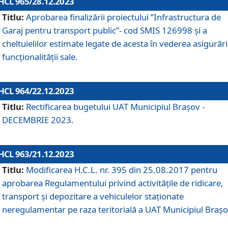
HCL 965/28.12.2023
Titlu:
Aprobarea finalizării proiectului ”Infrastructura de
Garaj pentru transport public”- cod SMIS 126998 și a
cheltuielilor estimate legate de acesta în vederea asigurări
funcționalității sale.
HCL 964/22.12.2023
Titlu:
Rectificarea bugetului UAT Municipiul Braşov -
DECEMBRIE 2023.
HCL 963/21.12.2023
Titlu:
Modificarea H.C.L. nr. 395 din 25.08.2017 pentru
aprobarea Regulamentului privind activitățile de ridicare,
transport şi depozitare a vehiculelor staționate
neregulamentar pe raza teritorială a UAT Municipiul Braşo