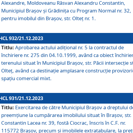
Alexandre, Moldoveanu Răsvan Alexandru Constantin,
Municipiul Braşov şi Grădinița cu Program Normal nr. 32,
pentru imobilul din Brașov, str. Olteț nr. 1.
HCL 932/21.12.2023
Titlu:
Aprobarea actului adițional nr. 5 la contractul de
închiriere nr. 275 din 04.10.1999, având ca obiect închirie
terenului situat în Municipiul Brașov, str. Păcii intersecție st
Olteț, având ca destinație amplasare construcție provizori
spațiu comercial mixt.
HCL 931/21.12.2023
Titlu:
Exercitarea de către Municipiul Brașov a dreptului d
preemțiune la cumpărarea imobilului situat în Brașov, str.
Constantin Lacea nr. 39, fostă Ciocrac, înscris în C.F. nr.
115772 Brașov, precum și imobilele extratabulare, la preț