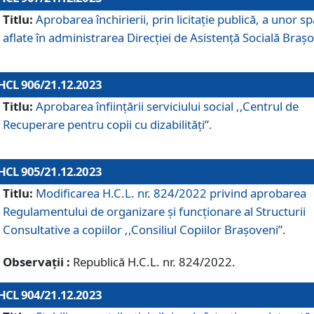
Titlu:
Aprobarea închirierii, prin licitație publică, a unor sp
aflate în administrarea Direcției de Asistență Socială Brașo
HCL 906/21.12.2023
Titlu:
Aprobarea înființării serviciului social ,,Centrul de
Recuperare pentru copii cu dizabilități”.
HCL 905/21.12.2023
Titlu:
Modificarea H.C.L. nr. 824/2022 privind aprobarea
Regulamentului de organizare şi funcţionare al Structurii
Consultative a copiilor ,,Consiliul Copiilor Braşoveni”.
Observații :
Republică H.C.L. nr. 824/2022.
HCL 904/21.12.2023