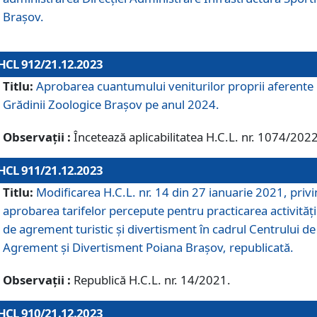
Brașov.
HCL 912/21.12.2023
Titlu:
Aprobarea cuantumului veniturilor proprii aferente
Grădinii Zoologice Braşov pe anul 2024.
Observații :
Încetează aplicabilitatea H.C.L. nr. 1074/2022
HCL 911/21.12.2023
Titlu:
Modificarea H.C.L. nr. 14 din 27 ianuarie 2021, priv
aprobarea tarifelor percepute pentru practicarea activități
de agrement turistic și divertisment în cadrul Centrului de
Agrement și Divertisment Poiana Brașov, republicată.
Observații :
Republică H.C.L. nr. 14/2021.
HCL 910/21.12.2023