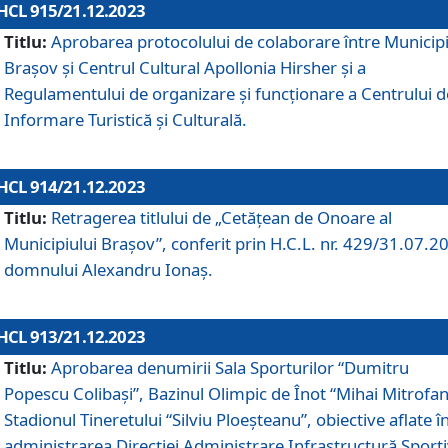
HCL 915/21.12.2023
Titlu:
Aprobarea protocolului de colaborare între Municipi
Brașov și Centrul Cultural Apollonia Hirsher și a
Regulamentului de organizare și funcționare a Centrului d
Informare Turistică și Culturală.
HCL 914/21.12.2023
Titlu:
Retragerea titlului de „Cetățean de Onoare al
Municipiului Brașov”, conferit prin H.C.L. nr. 429/31.07.2
domnului Alexandru Ionaș.
HCL 913/21.12.2023
Titlu:
Aprobarea denumirii Sala Sporturilor “Dumitru
Popescu Colibași”, Bazinul Olimpic de Înot “Mihai Mitrofan
Stadionul Tineretului “Silviu Ploeșteanu”, obiective aflate î
administrarea Direcției Administrare Infrastructură Sport