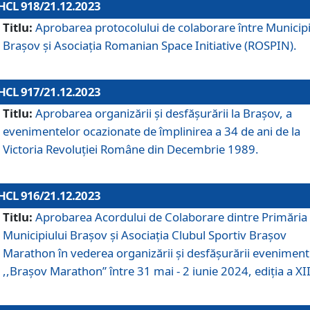
HCL 918/21.12.2023
Titlu:
Aprobarea protocolului de colaborare între Municipi
Brașov și Asociația Romanian Space Initiative (ROSPIN).
HCL 917/21.12.2023
Titlu:
Aprobarea organizării şi desfăşurării la Braşov, a
evenimentelor ocazionate de împlinirea a 34 de ani de la
Victoria Revoluţiei Române din Decembrie 1989.
HCL 916/21.12.2023
Titlu:
Aprobarea Acordului de Colaborare dintre Primăria
Municipiului Brașov și Asociația Clubul Sportiv Brașov
Marathon în vederea organizării și desfășurării eveniment
,,Brașov Marathon” între 31 mai - 2 iunie 2024, ediția a XII