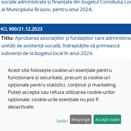
sociale administrate și finanțate din bugetul Consiliului Lo
al Municipiului Brașov, pentru anul 2024.
HCL 900/21.12.2023
Titlu:
Aprobarea asociațiilor şi fundațiilor care administre
unități de asistenţă socială, îndreptăţite să primească
subvenţii de la bugetul local în anul 2024.
Acest site folosește cookie-uri esențiale pentru
HCL 899/21.12.2023
funcționare și securitate, precum și cookie-uri
Titlu:
Aprobarea standardelor de cost pentru serviciile
opționale pentru statistici, conținut și marketing.
sociale furnizate în cadrul Direcției de Asistență Socială
Puteți accepta sau refuza utilizarea cookie-urilor
Brașov, pentru anul 2024.
opționale; cookie-urile esențiale nu pot fi
dezactivate.
HCL 898/21.12.2023
Respinge
Accept toate
Setări
Titlu:
Modificarea Anexei la H.C.L. nr. 91 din 09.02.2018,