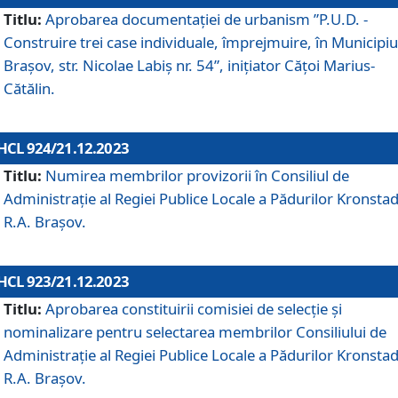
Titlu:
Aprobarea documentaţiei de urbanism ”P.U.D. -
Construire trei case individuale, împrejmuire, în Municipiu
Brașov, str. Nicolae Labiș nr. 54”, inițiator Cățoi Marius-
Cătălin.
HCL 924/21.12.2023
Titlu:
Numirea membrilor provizorii în Consiliul de
Administraţie al Regiei Publice Locale a Pădurilor Kronstad
R.A. Brașov.
HCL 923/21.12.2023
Titlu:
Aprobarea constituirii comisiei de selecție și
nominalizare pentru selectarea membrilor Consiliului de
Administrație al Regiei Publice Locale a Pădurilor Kronstad
R.A. Brașov.