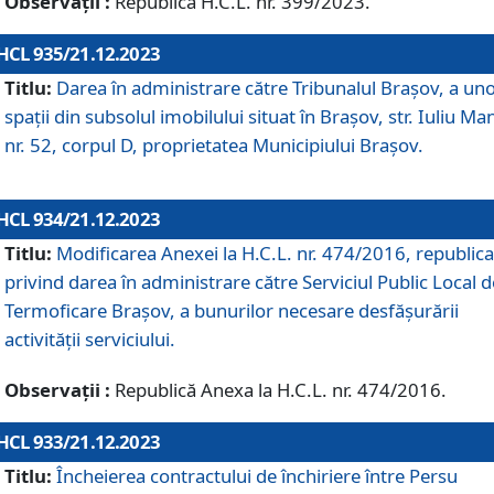
Observații :
Republică H.C.L. nr. 399/2023.
HCL 935/21.12.2023
Titlu:
Darea în administrare către Tribunalul Brașov, a un
spații din subsolul imobilului situat în Brașov, str. Iuliu Ma
nr. 52, corpul D, proprietatea Municipiului Brașov.
HCL 934/21.12.2023
Titlu:
Modificarea Anexei la H.C.L. nr. 474/2016, republica
privind darea în administrare către Serviciul Public Local d
Termoficare Braşov, a bunurilor necesare desfăşurării
activităţii serviciului.
Observații :
Republică Anexa la H.C.L. nr. 474/2016.
HCL 933/21.12.2023
Titlu:
Încheierea contractului de închiriere între Persu