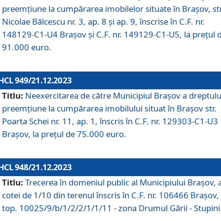
preemțiune la cumpărarea imobilelor situate în Brașov, str
Nicolae Bălcescu nr. 3, ap. 8 și ap. 9, înscrise în C.F. nr.
148129-C1-U4 Brașov și C.F. nr. 149129-C1-U5, la prețul 
91.000 euro.
HCL 949/21.12.2023
Titlu:
Neexercitarea de către Municipiul Brașov a dreptulu
preemțiune la cumpărarea imobilului situat în Brașov str.
Poarta Schei nr. 11, ap. 1, înscris în C.F. nr. 129303-C1-U3
Brașov, la prețul de 75.000 euro.
HCL 948/21.12.2023
Titlu:
Trecerea în domeniul public al Municipiului Braşov, 
cotei de 1/10 din terenul înscris în C.F. nr. 106466 Brașov, 
top. 10025/9/b/1/2/2/1/1/11 - zona Drumul Gării - Stupini