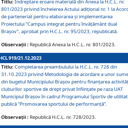
Titlu:
Îndreptare eroare materială din Anexa la H.C.L. nr.
801/2023 privind încheierea Actului adițional nr. 1 la Acor
de parteneriat pentru elaborarea și implementarea
Proiectului ”Campus integrat pentru învățământ dual
Brașov”, aprobat prin H.C.L. nr. 95/2023, republicată.
Observații :
Republică Anexa la H.C.L. nr. 801/2023.
HCL 919/21.12.2023
Titlu:
Completarea preambulului la H.C.L. nr. 728 din
31.10.2023 privind Metodologia de acordare a unor sum
din bugetul Municipiului Brașov pentru finanțarea activităț
cluburilor sportive de drept privat înființate pe raza UAT
Municipiul Brașov în cadrul Programului Sportiv de utilita
publică ”Promovarea sportului de performanță”.
Observații :
Republică H.C.L. nr. 728/2023.