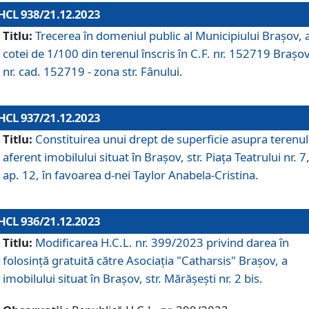
HCL 938/21.12.2023
Titlu:
Trecerea în domeniul public al Municipiului Braşov, 
cotei de 1/100 din terenul înscris în C.F. nr. 152719 Brașov
nr. cad. 152719 - zona str. Fânului.
HCL 937/21.12.2023
Titlu:
Constituirea unui drept de superficie asupra terenul
aferent imobilului situat în Brașov, str. Piața Teatrului nr. 7
ap. 12, în favoarea d-nei Taylor Anabela-Cristina.
HCL 936/21.12.2023
Titlu:
Modificarea H.C.L. nr. 399/2023 privind darea în
folosinţă gratuită către Asociaţia "Catharsis" Brașov, a
imobilului situat în Braşov, str. Mărăşeşti nr. 2 bis.