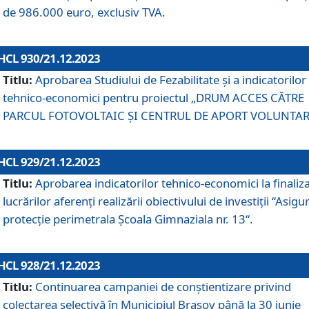
de 986.000 euro, exclusiv TVA.
HCL 930/21.12.2023
Titlu:
Aprobarea Studiului de Fezabilitate și a indicatorilor
tehnico-economici pentru proiectul „DRUM ACCES CĂTRE
PARCUL FOTOVOLTAIC ȘI CENTRUL DE APORT VOLUNTAR
HCL 929/21.12.2023
Titlu:
Aprobarea indicatorilor tehnico-economici la finaliz
lucrărilor aferenți realizării obiectivului de investiții “Asigu
protecție perimetrala Școala Gimnaziala nr. 13“.
HCL 928/21.12.2023
Titlu:
Continuarea campaniei de conștientizare privind
colectarea selectivă în Municipiul Braşov până la 30 iunie