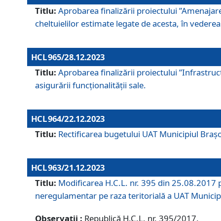
Titlu:
Aprobarea finalizării proiectului ”Amenajar
cheltuielilor estimate legate de acesta, în vederea 
HCL 965/28.12.2023
Titlu:
Aprobarea finalizării proiectului ”Infrastru
asigurării funcționalității sale.
HCL 964/22.12.2023
Titlu:
Rectificarea bugetului UAT Municipiul Bra
HCL 963/21.12.2023
Titlu:
Modificarea H.C.L. nr. 395 din 25.08.2017 p
neregulamentar pe raza teritorială a UAT Municip
Observații :
Republică H.C.L. nr. 395/2017.