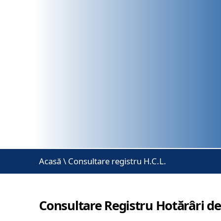
Acasă
\
Consultare registru H.C.L.
Consultare Registru Hotărâri de