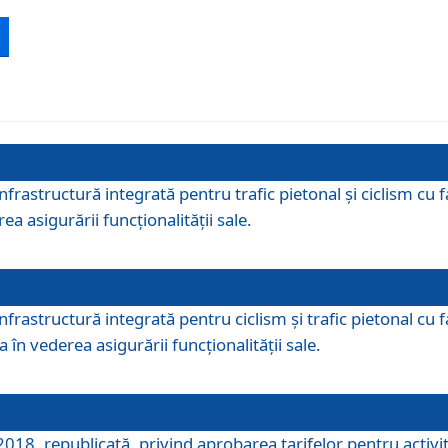
 infrastructură integrată pentru trafic pietonal și ciclism 
ea asigurării funcționalității sale.
infrastructură integrată pentru ciclism şi trafic pietonal cu
 în vederea asigurării funcționalității sale.
018, republicată, privind aprobarea tarifelor pentru activită