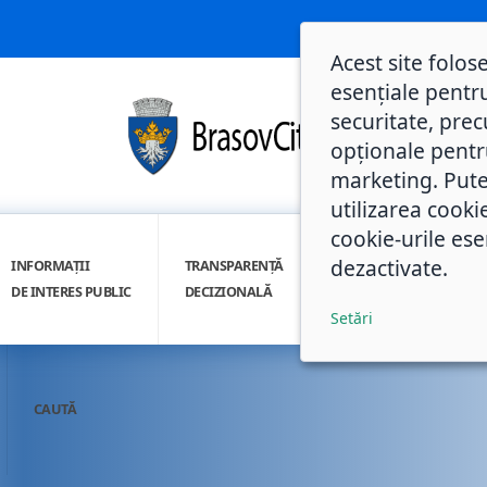
Acest site folos
esențiale pentru
securitate, prec
opționale pentru 
marketing. Pute
utilizarea cooki
cookie-urile ese
dezactivate.
INFORMAȚII
TRANSPARENȚĂ
INTEGRITATE
DE INTERES PUBLIC
DECIZIONALĂ
INSTITUȚIONALĂ
Setări
CAUTĂ