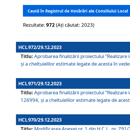
Caută în Registrul de Hotărâri ale Consiliului Local
Rezultate:
972
(Ați căutat: 2023)
HCL 972/29.12.2023
Titlu:
Aprobarea finalizării proiectului ”Realizare
și a cheltuielilor estimate legate de acesta în veder
HCL 971/29.12.2023
Titlu:
Aprobarea finalizării proiectului “Realizare 
126994, și a cheltuielilor estimate legate de acesta
HCL 970/29.12.2023
Titlu:
Modificarea Anexei nr. 1 din H.C.L. nr. 791/2