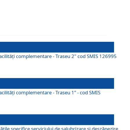
cu facilități complementare - Traseu 2" cod SMIS 126995
 facilităţi complementare - Traseu 1” - cod SMIS
țile specifice serviciului de salubrizare și deszăpezire