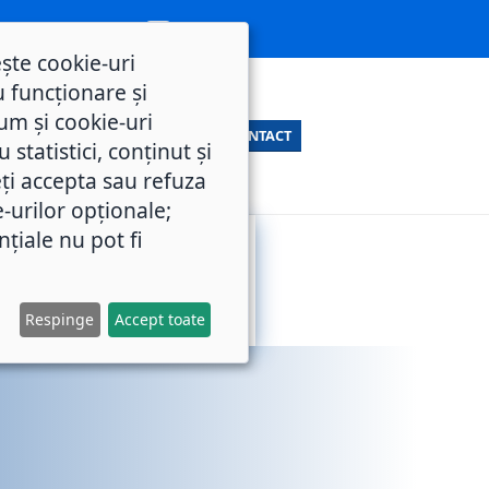
ește cookie-uri
 funcționare și
um și cookie-uri
CONTACT
statistici, conținut și
ți accepta sau refuza
e-urilor opționale;
nțiale nu pot fi
SERVICII
M.O.L.
PUBLICE
Respinge
Accept toate