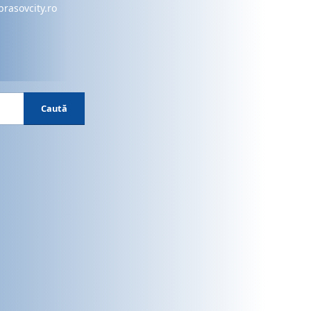
brasovcity.ro
Caută