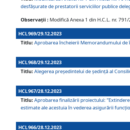
desfășurate de prestatorii serviciilor publice del
Observații :
Modifică Anexa 1 din H.C.L. nr. 791
HCL 969/29.12.2023
Titlu:
Aprobarea încheierii Memorandumului de înț
HCL 968/29.12.2023
Titlu:
Alegerea preşedintelui de şedinţă al Consil
HCL 967/28.12.2023
Titlu:
Aprobarea finalizării proiectului: ”Extinde
estimate ale acestuia în vederea asigurării funcțion
HCL 966/28.12.2023