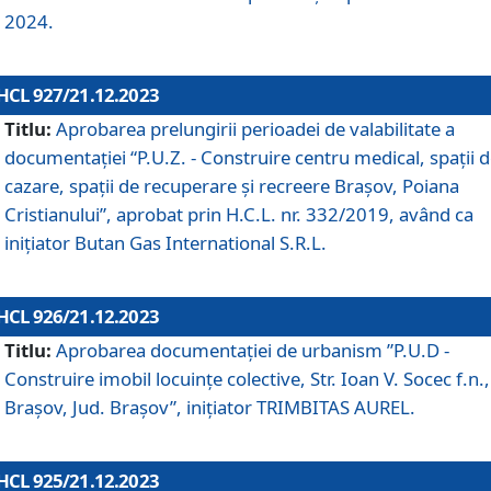
2024.
HCL 927/21.12.2023
Titlu:
Aprobarea prelungirii perioadei de valabilitate a
documentaţiei “P.U.Z. - Construire centru medical, spații 
cazare, spații de recuperare și recreere Brașov, Poiana
Cristianului”, aprobat prin H.C.L. nr. 332/2019, având ca
inițiator Butan Gas International S.R.L.
HCL 926/21.12.2023
Titlu:
Aprobarea documentaţiei de urbanism ”P.U.D -
Construire imobil locuințe colective, Str. Ioan V. Socec f.n.,
Brașov, Jud. Brașov”, inițiator TRIMBITAS AUREL.
HCL 925/21.12.2023