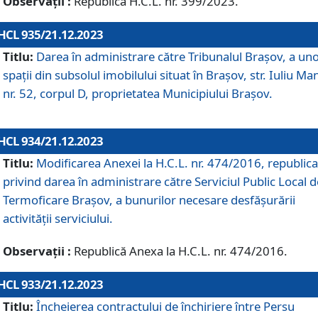
Observații :
Republică H.C.L. nr. 399/2023.
HCL 935/21.12.2023
Titlu:
Darea în administrare către Tribunalul Brașov, a un
spații din subsolul imobilului situat în Brașov, str. Iuliu Ma
nr. 52, corpul D, proprietatea Municipiului Brașov.
HCL 934/21.12.2023
Titlu:
Modificarea Anexei la H.C.L. nr. 474/2016, republica
privind darea în administrare către Serviciul Public Local d
Termoficare Braşov, a bunurilor necesare desfăşurării
activităţii serviciului.
Observații :
Republică Anexa la H.C.L. nr. 474/2016.
HCL 933/21.12.2023
Titlu:
Încheierea contractului de închiriere între Persu