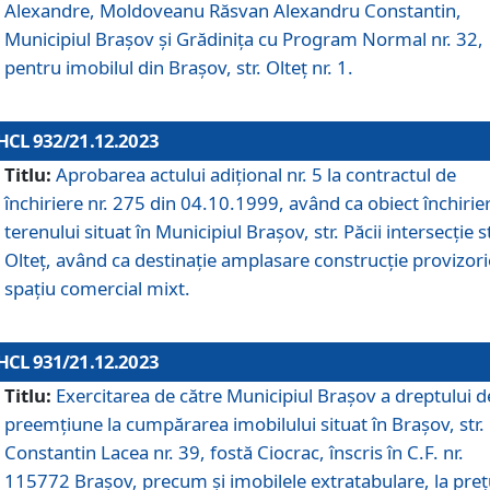
Alexandre, Moldoveanu Răsvan Alexandru Constantin,
Municipiul Braşov şi Grădinița cu Program Normal nr. 32,
pentru imobilul din Brașov, str. Olteț nr. 1.
HCL 932/21.12.2023
Titlu:
Aprobarea actului adițional nr. 5 la contractul de
închiriere nr. 275 din 04.10.1999, având ca obiect închirie
terenului situat în Municipiul Brașov, str. Păcii intersecție st
Olteț, având ca destinație amplasare construcție provizori
spațiu comercial mixt.
HCL 931/21.12.2023
Titlu:
Exercitarea de către Municipiul Brașov a dreptului d
preemțiune la cumpărarea imobilului situat în Brașov, str.
Constantin Lacea nr. 39, fostă Ciocrac, înscris în C.F. nr.
115772 Brașov, precum și imobilele extratabulare, la preț