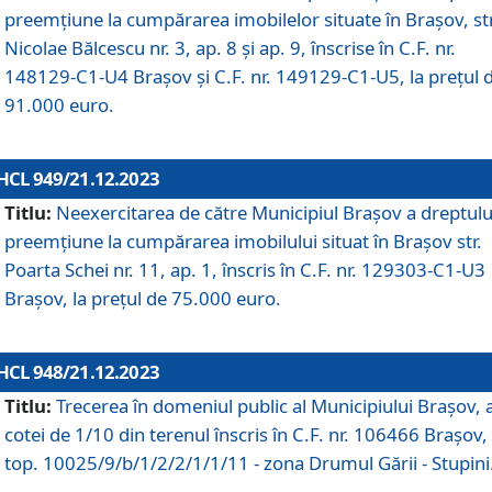
preemțiune la cumpărarea imobilelor situate în Brașov, str
Nicolae Bălcescu nr. 3, ap. 8 și ap. 9, înscrise în C.F. nr.
148129-C1-U4 Brașov și C.F. nr. 149129-C1-U5, la prețul 
91.000 euro.
HCL 949/21.12.2023
Titlu:
Neexercitarea de către Municipiul Brașov a dreptulu
preemțiune la cumpărarea imobilului situat în Brașov str.
Poarta Schei nr. 11, ap. 1, înscris în C.F. nr. 129303-C1-U3
Brașov, la prețul de 75.000 euro.
HCL 948/21.12.2023
Titlu:
Trecerea în domeniul public al Municipiului Braşov, 
cotei de 1/10 din terenul înscris în C.F. nr. 106466 Brașov, 
top. 10025/9/b/1/2/2/1/1/11 - zona Drumul Gării - Stupini