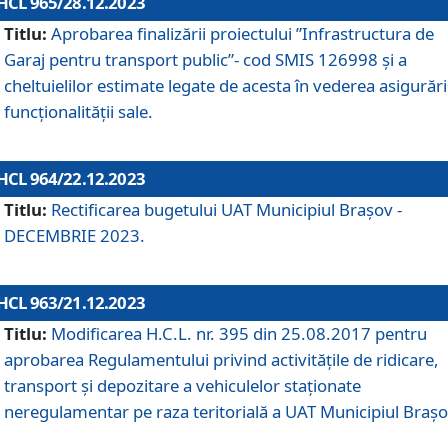
HCL 965/28.12.2023
Titlu:
Aprobarea finalizării proiectului ”Infrastructura de
Garaj pentru transport public”- cod SMIS 126998 și a
cheltuielilor estimate legate de acesta în vederea asigurări
funcționalității sale.
HCL 964/22.12.2023
Titlu:
Rectificarea bugetului UAT Municipiul Braşov -
DECEMBRIE 2023.
HCL 963/21.12.2023
Titlu:
Modificarea H.C.L. nr. 395 din 25.08.2017 pentru
aprobarea Regulamentului privind activitățile de ridicare,
transport şi depozitare a vehiculelor staționate
neregulamentar pe raza teritorială a UAT Municipiul Braşo