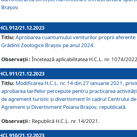
Brașov.
HCL 912/21.12.2023
Titlu:
Aprobarea cuantumului veniturilor proprii aferente
Grădinii Zoologice Braşov pe anul 2024.
Observații :
Încetează aplicabilitatea H.C.L. nr. 1074/2022
HCL 911/21.12.2023
Titlu:
Modificarea H.C.L. nr. 14 din 27 ianuarie 2021, priv
aprobarea tarifelor percepute pentru practicarea activități
de agrement turistic și divertisment în cadrul Centrului de
Agrement și Divertisment Poiana Brașov, republicată.
Observații :
Republică H.C.L. nr. 14/2021.
HCL 910/21.12.2023