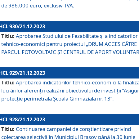
de 986.000 euro, exclusiv TVA.
HCL 930/21.12.2023
Titlu:
Aprobarea Studiului de Fezabilitate și a indicatorilor
tehnico-economici pentru proiectul „DRUM ACCES CĂTRE
PARCUL FOTOVOLTAIC ȘI CENTRUL DE APORT VOLUNTAR
HCL 929/21.12.2023
Titlu:
Aprobarea indicatorilor tehnico-economici la finaliz
lucrărilor aferenți realizării obiectivului de investiții “Asigu
protecție perimetrala Școala Gimnaziala nr. 13“.
HCL 928/21.12.2023
Titlu:
Continuarea campaniei de conștientizare privind
colectarea selectivă în Municipiul Braşov până la 30 iunie