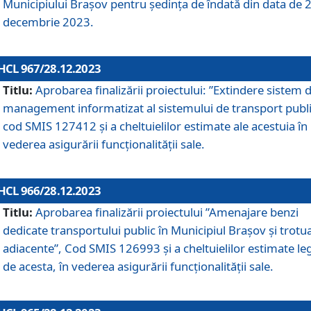
Municipiului Braşov pentru ședința de îndată din data de 
decembrie 2023.
HCL 967/28.12.2023
Titlu:
Aprobarea finalizării proiectului: ”Extindere sistem 
management informatizat al sistemului de transport publi
cod SMIS 127412 și a cheltuielilor estimate ale acestuia în
vederea asigurării funcționalității sale.
HCL 966/28.12.2023
Titlu:
Aprobarea finalizării proiectului ”Amenajare benzi
dedicate transportului public în Municipiul Brașov şi trotu
adiacente”, Cod SMIS 126993 și a cheltuielilor estimate le
de acesta, în vederea asigurării funcționalității sale.