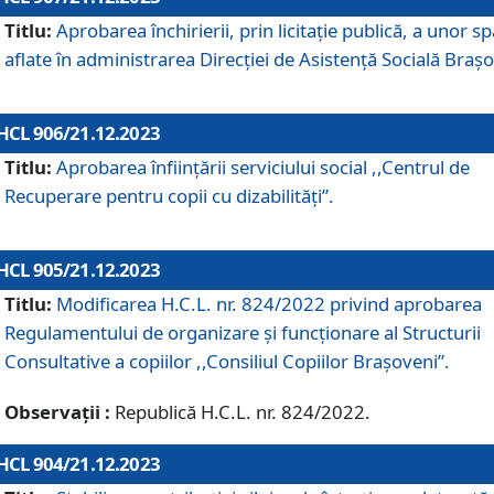
Titlu:
Aprobarea închirierii, prin licitație publică, a unor sp
aflate în administrarea Direcției de Asistență Socială Brașo
HCL 906/21.12.2023
Titlu:
Aprobarea înființării serviciului social ,,Centrul de
Recuperare pentru copii cu dizabilități”.
HCL 905/21.12.2023
Titlu:
Modificarea H.C.L. nr. 824/2022 privind aprobarea
Regulamentului de organizare şi funcţionare al Structurii
Consultative a copiilor ,,Consiliul Copiilor Braşoveni”.
Observații :
Republică H.C.L. nr. 824/2022.
HCL 904/21.12.2023