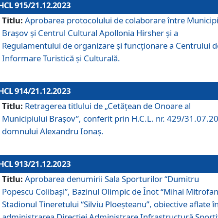
HCL 915/21.12.2023
Titlu:
Aprobarea protocolului de colaborare între Municipi
Brașov și Centrul Cultural Apollonia Hirsher și a
Regulamentului de organizare și funcționare a Centrului d
Informare Turistică și Culturală.
HCL 914/21.12.2023
Titlu:
Retragerea titlului de „Cetățean de Onoare al
Municipiului Brașov”, conferit prin H.C.L. nr. 429/31.07.2
domnului Alexandru Ionaș.
HCL 913/21.12.2023
Titlu:
Aprobarea denumirii Sala Sporturilor “Dumitru
Popescu Colibași”, Bazinul Olimpic de Înot “Mihai Mitrofan
Stadionul Tineretului “Silviu Ploeșteanu”, obiective aflate î
administrarea Direcției Administrare Infrastructură Sport