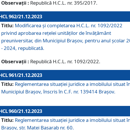
Observații :
Republică H.C.L. nr. 395/2017.
HCL 962/21.12.2023
Titlu:
Modificarea și completarea H.C.L. nr. 1092/2022
privind aprobarea rețelei unităților de învăţământ
preuniversitar, din Municipiul Braşov, pentru anul școlar 
- 2024, republicată.
Observații :
Republică H.C.L. nr. 1092/2022.
HCL 961/21.12.2023
Titlu:
Reglementarea situației juridice a imobilului situat î
Municipiul Brașov, înscris în C.F. nr. 139414 Brașov.
HCL 960/21.12.2023
Titlu:
Reglementarea situației juridice a imobilului situat î
Brașov, str. Matei Basarab nr. 60.