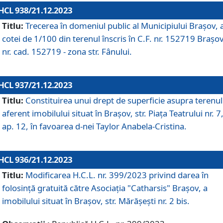
HCL 938/21.12.2023
Titlu:
Trecerea în domeniul public al Municipiului Braşov, 
cotei de 1/100 din terenul înscris în C.F. nr. 152719 Brașov
nr. cad. 152719 - zona str. Fânului.
HCL 937/21.12.2023
Titlu:
Constituirea unui drept de superficie asupra terenul
aferent imobilului situat în Brașov, str. Piața Teatrului nr. 7
ap. 12, în favoarea d-nei Taylor Anabela-Cristina.
HCL 936/21.12.2023
Titlu:
Modificarea H.C.L. nr. 399/2023 privind darea în
folosinţă gratuită către Asociaţia "Catharsis" Brașov, a
imobilului situat în Braşov, str. Mărăşeşti nr. 2 bis.