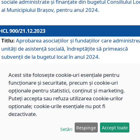
sociale administrate și finanțate din bugetul Consiliului Lo
al Municipiului Brașov, pentru anul 2024.
HCL 900/21.12.2023
Titlu:
Aprobarea asociațiilor şi fundațiilor care administre
unități de asistenţă socială, îndreptăţite să primească
subvenţii de la bugetul local în anul 2024.
Acest site folosește cookie-uri esențiale pentru
HCL 899/21.12.2023
funcționare și securitate, precum și cookie-uri
Titlu:
Aprobarea standardelor de cost pentru serviciile
opționale pentru statistici, conținut și marketing.
sociale furnizate în cadrul Direcției de Asistență Socială
Puteți accepta sau refuza utilizarea cookie-urilor
Brașov, pentru anul 2024.
opționale; cookie-urile esențiale nu pot fi
dezactivate.
HCL 898/21.12.2023
Respinge
Accept toate
Setări
Titlu:
Modificarea Anexei la H.C.L. nr. 91 din 09.02.2018,