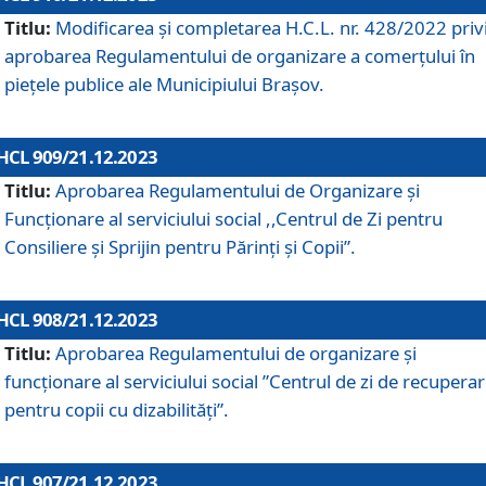
Titlu:
Modificarea și completarea H.C.L. nr. 428/2022 priv
aprobarea Regulamentului de organizare a comerțului în
piețele publice ale Municipiului Braşov.
HCL 909/21.12.2023
Titlu:
Aprobarea Regulamentului de Organizare și
Funcționare al serviciului social ,,Centrul de Zi pentru
Consiliere şi Sprijin pentru Părinţi şi Copii”.
HCL 908/21.12.2023
Titlu:
Aprobarea Regulamentului de organizare şi
funcţionare al serviciului social ”Centrul de zi de recupera
pentru copii cu dizabilități”.
HCL 907/21.12.2023