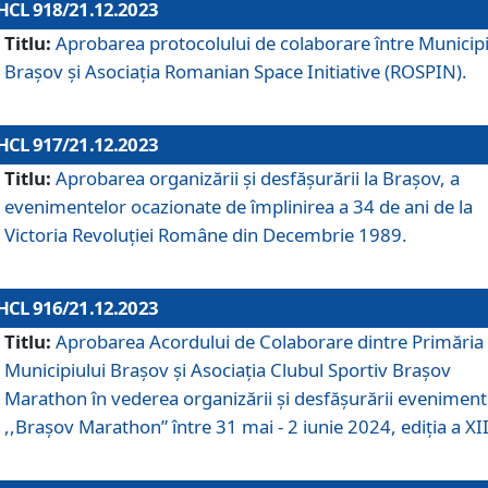
HCL 918/21.12.2023
Titlu:
Aprobarea protocolului de colaborare între Municipi
Brașov și Asociația Romanian Space Initiative (ROSPIN).
HCL 917/21.12.2023
Titlu:
Aprobarea organizării şi desfăşurării la Braşov, a
evenimentelor ocazionate de împlinirea a 34 de ani de la
Victoria Revoluţiei Române din Decembrie 1989.
HCL 916/21.12.2023
Titlu:
Aprobarea Acordului de Colaborare dintre Primăria
Municipiului Brașov și Asociația Clubul Sportiv Brașov
Marathon în vederea organizării și desfășurării eveniment
,,Brașov Marathon” între 31 mai - 2 iunie 2024, ediția a XII