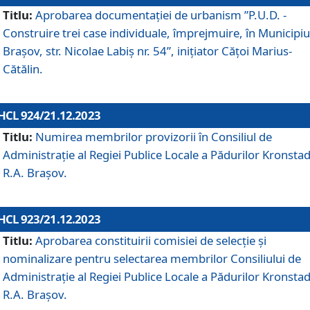
Titlu:
Aprobarea documentaţiei de urbanism ”P.U.D. -
Construire trei case individuale, împrejmuire, în Municipiu
Brașov, str. Nicolae Labiș nr. 54”, inițiator Cățoi Marius-
Cătălin.
HCL 924/21.12.2023
Titlu:
Numirea membrilor provizorii în Consiliul de
Administraţie al Regiei Publice Locale a Pădurilor Kronstad
R.A. Brașov.
HCL 923/21.12.2023
Titlu:
Aprobarea constituirii comisiei de selecție și
nominalizare pentru selectarea membrilor Consiliului de
Administrație al Regiei Publice Locale a Pădurilor Kronstad
R.A. Brașov.