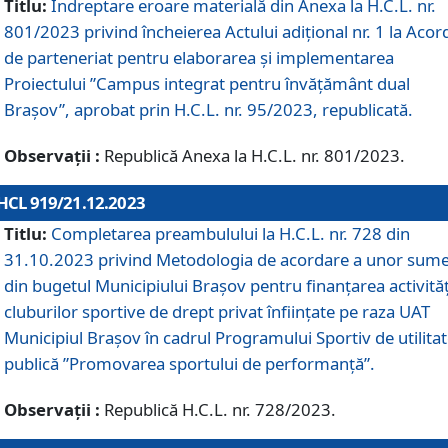
Titlu:
Îndreptare eroare materială din Anexa la H.C.L. nr.
801/2023 privind încheierea Actului adițional nr. 1 la Acor
de parteneriat pentru elaborarea și implementarea
Proiectului ”Campus integrat pentru învățământ dual
Brașov”, aprobat prin H.C.L. nr. 95/2023, republicată.
Observații :
Republică Anexa la H.C.L. nr. 801/2023.
HCL 919/21.12.2023
Titlu:
Completarea preambulului la H.C.L. nr. 728 din
31.10.2023 privind Metodologia de acordare a unor sum
din bugetul Municipiului Brașov pentru finanțarea activităț
cluburilor sportive de drept privat înființate pe raza UAT
Municipiul Brașov în cadrul Programului Sportiv de utilita
publică ”Promovarea sportului de performanță”.
Observații :
Republică H.C.L. nr. 728/2023.