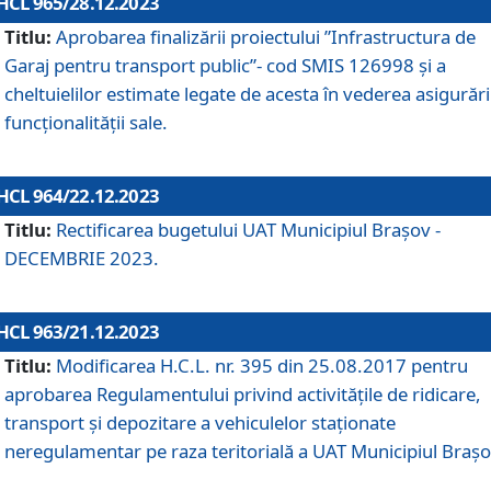
HCL 965/28.12.2023
Titlu:
Aprobarea finalizării proiectului ”Infrastructura de
Garaj pentru transport public”- cod SMIS 126998 și a
cheltuielilor estimate legate de acesta în vederea asigurări
funcționalității sale.
HCL 964/22.12.2023
Titlu:
Rectificarea bugetului UAT Municipiul Braşov -
DECEMBRIE 2023.
HCL 963/21.12.2023
Titlu:
Modificarea H.C.L. nr. 395 din 25.08.2017 pentru
aprobarea Regulamentului privind activitățile de ridicare,
transport şi depozitare a vehiculelor staționate
neregulamentar pe raza teritorială a UAT Municipiul Braşo