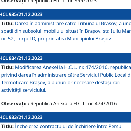
Observații :
Republică H.C.L. nr. 399/2023.
HCL 935/21.12.2023
Titlu:
Darea în administrare către Tribunalul Brașov, a un
spații din subsolul imobilului situat în Brașov, str. Iuliu Ma
nr. 52, corpul D, proprietatea Municipiului Brașov.
HCL 934/21.12.2023
Titlu:
Modificarea Anexei la H.C.L. nr. 474/2016, republica
privind darea în administrare către Serviciul Public Local d
Termoficare Braşov, a bunurilor necesare desfăşurării
activităţii serviciului.
Observații :
Republică Anexa la H.C.L. nr. 474/2016.
HCL 933/21.12.2023
Titlu:
Încheierea contractului de închiriere între Persu