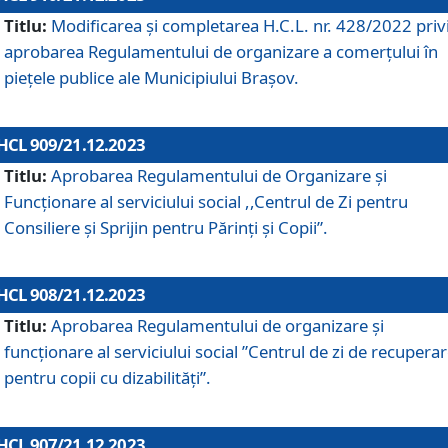
Titlu:
Modificarea și completarea H.C.L. nr. 428/2022 priv
aprobarea Regulamentului de organizare a comerțului în
piețele publice ale Municipiului Braşov.
HCL 909/21.12.2023
Titlu:
Aprobarea Regulamentului de Organizare și
Funcționare al serviciului social ,,Centrul de Zi pentru
Consiliere şi Sprijin pentru Părinţi şi Copii”.
HCL 908/21.12.2023
Titlu:
Aprobarea Regulamentului de organizare şi
funcţionare al serviciului social ”Centrul de zi de recupera
pentru copii cu dizabilități”.
HCL 907/21.12.2023