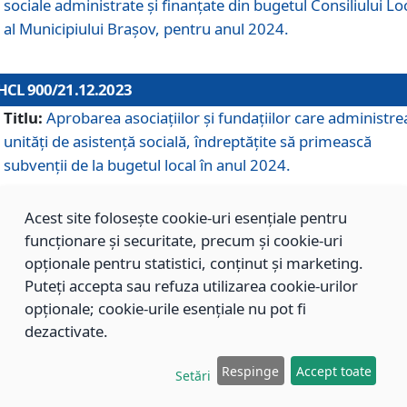
sociale administrate și finanțate din bugetul Consiliului Lo
al Municipiului Brașov, pentru anul 2024.
HCL 900/21.12.2023
Titlu:
Aprobarea asociațiilor şi fundațiilor care administre
unități de asistenţă socială, îndreptăţite să primească
subvenţii de la bugetul local în anul 2024.
Acest site folosește cookie-uri esențiale pentru
HCL 899/21.12.2023
funcționare și securitate, precum și cookie-uri
Titlu:
Aprobarea standardelor de cost pentru serviciile
opționale pentru statistici, conținut și marketing.
sociale furnizate în cadrul Direcției de Asistență Socială
Puteți accepta sau refuza utilizarea cookie-urilor
Brașov, pentru anul 2024.
opționale; cookie-urile esențiale nu pot fi
dezactivate.
HCL 898/21.12.2023
Respinge
Accept toate
Setări
Titlu:
Modificarea Anexei la H.C.L. nr. 91 din 09.02.2018,