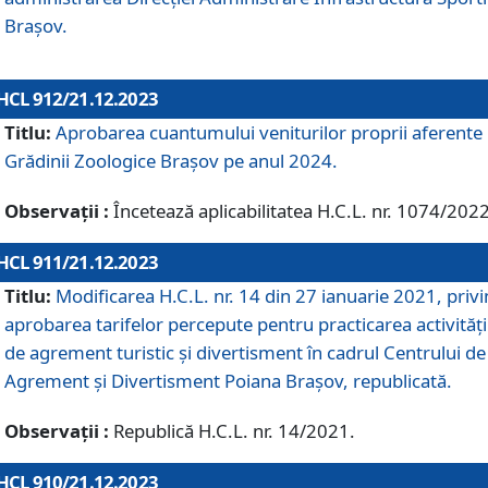
Brașov.
HCL 912/21.12.2023
Titlu:
Aprobarea cuantumului veniturilor proprii aferente
Grădinii Zoologice Braşov pe anul 2024.
Observații :
Încetează aplicabilitatea H.C.L. nr. 1074/2022
HCL 911/21.12.2023
Titlu:
Modificarea H.C.L. nr. 14 din 27 ianuarie 2021, priv
aprobarea tarifelor percepute pentru practicarea activități
de agrement turistic și divertisment în cadrul Centrului de
Agrement și Divertisment Poiana Brașov, republicată.
Observații :
Republică H.C.L. nr. 14/2021.
HCL 910/21.12.2023