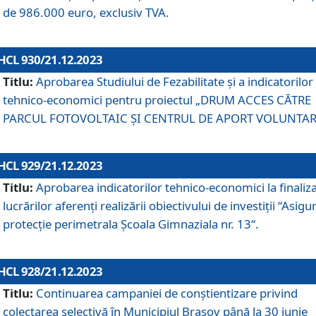
de 986.000 euro, exclusiv TVA.
HCL 930/21.12.2023
Titlu:
Aprobarea Studiului de Fezabilitate și a indicatorilor
tehnico-economici pentru proiectul „DRUM ACCES CĂTRE
PARCUL FOTOVOLTAIC ȘI CENTRUL DE APORT VOLUNTAR
HCL 929/21.12.2023
Titlu:
Aprobarea indicatorilor tehnico-economici la finaliz
lucrărilor aferenți realizării obiectivului de investiții “Asigu
protecție perimetrala Școala Gimnaziala nr. 13“.
HCL 928/21.12.2023
Titlu:
Continuarea campaniei de conștientizare privind
colectarea selectivă în Municipiul Braşov până la 30 iunie