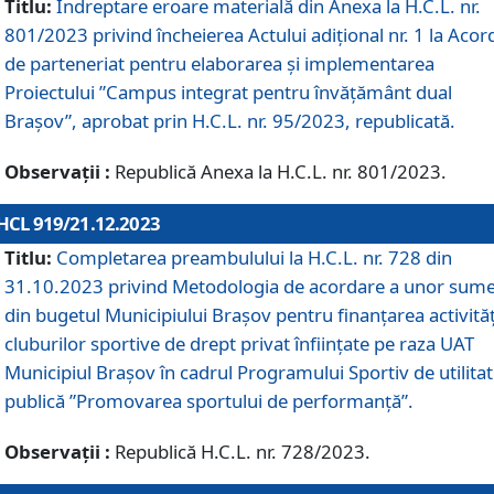
Titlu:
Îndreptare eroare materială din Anexa la H.C.L. nr.
801/2023 privind încheierea Actului adițional nr. 1 la Acor
de parteneriat pentru elaborarea și implementarea
Proiectului ”Campus integrat pentru învățământ dual
Brașov”, aprobat prin H.C.L. nr. 95/2023, republicată.
Observații :
Republică Anexa la H.C.L. nr. 801/2023.
HCL 919/21.12.2023
Titlu:
Completarea preambulului la H.C.L. nr. 728 din
31.10.2023 privind Metodologia de acordare a unor sum
din bugetul Municipiului Brașov pentru finanțarea activităț
cluburilor sportive de drept privat înființate pe raza UAT
Municipiul Brașov în cadrul Programului Sportiv de utilita
publică ”Promovarea sportului de performanță”.
Observații :
Republică H.C.L. nr. 728/2023.