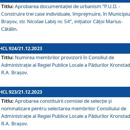
Titlu:
Aprobarea documentaţiei de urbanism ”P.U.D. -
Construire trei case individuale, împrejmuire, în Municipiu
Brașov, str. Nicolae Labiș nr. 54”, inițiator Cățoi Marius-
Cătălin.
HCL 924/21.12.2023
Titlu:
Numirea membrilor provizorii în Consiliul de
Administraţie al Regiei Publice Locale a Pădurilor Kronstad
R.A. Brașov.
HCL 923/21.12.2023
Titlu:
Aprobarea constituirii comisiei de selecție și
nominalizare pentru selectarea membrilor Consiliului de
Administrație al Regiei Publice Locale a Pădurilor Kronstad
R.A. Brașov.