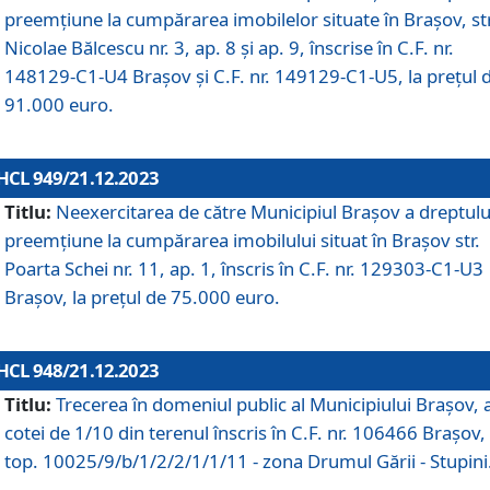
preemțiune la cumpărarea imobilelor situate în Brașov, str
Nicolae Bălcescu nr. 3, ap. 8 și ap. 9, înscrise în C.F. nr.
148129-C1-U4 Brașov și C.F. nr. 149129-C1-U5, la prețul 
91.000 euro.
HCL 949/21.12.2023
Titlu:
Neexercitarea de către Municipiul Brașov a dreptulu
preemțiune la cumpărarea imobilului situat în Brașov str.
Poarta Schei nr. 11, ap. 1, înscris în C.F. nr. 129303-C1-U3
Brașov, la prețul de 75.000 euro.
HCL 948/21.12.2023
Titlu:
Trecerea în domeniul public al Municipiului Braşov, 
cotei de 1/10 din terenul înscris în C.F. nr. 106466 Brașov, 
top. 10025/9/b/1/2/2/1/1/11 - zona Drumul Gării - Stupini