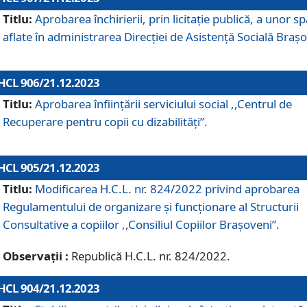
Titlu:
Aprobarea închirierii, prin licitație publică, a unor sp
aflate în administrarea Direcției de Asistență Socială Brașo
HCL 906/21.12.2023
Titlu:
Aprobarea înființării serviciului social ,,Centrul de
Recuperare pentru copii cu dizabilități”.
HCL 905/21.12.2023
Titlu:
Modificarea H.C.L. nr. 824/2022 privind aprobarea
Regulamentului de organizare şi funcţionare al Structurii
Consultative a copiilor ,,Consiliul Copiilor Braşoveni”.
Observații :
Republică H.C.L. nr. 824/2022.
HCL 904/21.12.2023