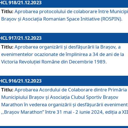
HCL 918/21.12.2023
Titlu:
Aprobarea protocolului de colaborare între Municipi
Brașov și Asociația Romanian Space Initiative (ROSPIN).
HCL 917/21.12.2023
Titlu:
Aprobarea organizării şi desfăşurării la Braşov, a
evenimentelor ocazionate de împlinirea a 34 de ani de la
Victoria Revoluţiei Române din Decembrie 1989.
HCL 916/21.12.2023
Titlu:
Aprobarea Acordului de Colaborare dintre Primăria
Municipiului Brașov și Asociația Clubul Sportiv Brașov
Marathon în vederea organizării și desfășurării eveniment
,,Brașov Marathon” între 31 mai - 2 iunie 2024, ediția a XII