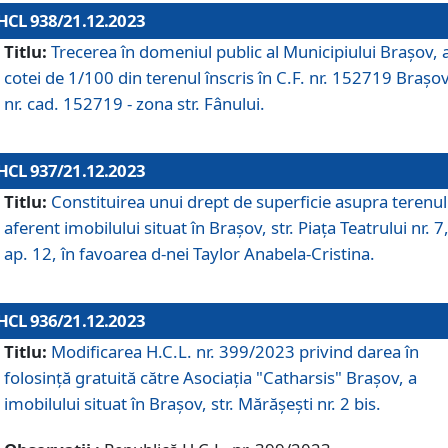
HCL 938/21.12.2023
Titlu:
Trecerea în domeniul public al Municipiului Braşov, 
cotei de 1/100 din terenul înscris în C.F. nr. 152719 Brașov
nr. cad. 152719 - zona str. Fânului.
HCL 937/21.12.2023
Titlu:
Constituirea unui drept de superficie asupra terenul
aferent imobilului situat în Brașov, str. Piața Teatrului nr. 7
ap. 12, în favoarea d-nei Taylor Anabela-Cristina.
HCL 936/21.12.2023
Titlu:
Modificarea H.C.L. nr. 399/2023 privind darea în
folosinţă gratuită către Asociaţia "Catharsis" Brașov, a
imobilului situat în Braşov, str. Mărăşeşti nr. 2 bis.