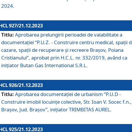
2024.
HCL 927/21.12.2023
Titlu:
Aprobarea prelungirii perioadei de valabilitate a
documentaţiei “P.U.Z. - Construire centru medical, spații 
cazare, spații de recuperare și recreere Brașov, Poiana
Cristianului”, aprobat prin H.C.L. nr. 332/2019, având ca
inițiator Butan Gas International S.R.L.
HCL 926/21.12.2023
Titlu:
Aprobarea documentaţiei de urbanism ”P.U.D -
Construire imobil locuințe colective, Str. Ioan V. Socec f.n.,
Brașov, Jud. Brașov”, inițiator TRIMBITAS AUREL.
HCL 925/21.12.2023