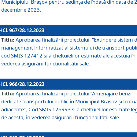
Municipiului Braşov pentru ședința de îndată din data de 
decembrie 2023.
HCL 967/28.12.2023
Titlu:
Aprobarea finalizării proiectului: ”Extindere sistem 
management informatizat al sistemului de transport publi
cod SMIS 127412 și a cheltuielilor estimate ale acestuia în
vederea asigurării funcționalității sale.
HCL 966/28.12.2023
Titlu:
Aprobarea finalizării proiectului ”Amenajare benzi
dedicate transportului public în Municipiul Brașov şi trotu
adiacente”, Cod SMIS 126993 și a cheltuielilor estimate le
de acesta, în vederea asigurării funcționalității sale.