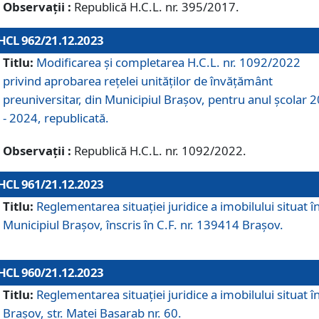
Observații :
Republică H.C.L. nr. 395/2017.
HCL 962/21.12.2023
Titlu:
Modificarea și completarea H.C.L. nr. 1092/2022
privind aprobarea rețelei unităților de învăţământ
preuniversitar, din Municipiul Braşov, pentru anul școlar 
- 2024, republicată.
Observații :
Republică H.C.L. nr. 1092/2022.
HCL 961/21.12.2023
Titlu:
Reglementarea situației juridice a imobilului situat î
Municipiul Brașov, înscris în C.F. nr. 139414 Brașov.
HCL 960/21.12.2023
Titlu:
Reglementarea situației juridice a imobilului situat î
Brașov, str. Matei Basarab nr. 60.