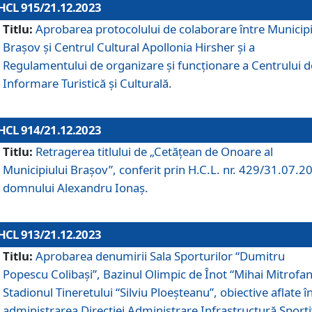
HCL 915/21.12.2023
Titlu:
Aprobarea protocolului de colaborare între Municipi
Brașov și Centrul Cultural Apollonia Hirsher și a
Regulamentului de organizare și funcționare a Centrului d
Informare Turistică și Culturală.
HCL 914/21.12.2023
Titlu:
Retragerea titlului de „Cetățean de Onoare al
Municipiului Brașov”, conferit prin H.C.L. nr. 429/31.07.2
domnului Alexandru Ionaș.
HCL 913/21.12.2023
Titlu:
Aprobarea denumirii Sala Sporturilor “Dumitru
Popescu Colibași”, Bazinul Olimpic de Înot “Mihai Mitrofan
Stadionul Tineretului “Silviu Ploeșteanu”, obiective aflate î
administrarea Direcției Administrare Infrastructură Sport