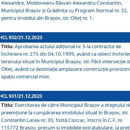
Alexandre, Moldoveanu Răsvan Alexandru Constantin,
Municipiul Braşov şi Grădinița cu Program Normal nr. 32,
pentru imobilul din Brașov, str. Olteț nr. 1.
HCL 932/21.12.2023
Titlu:
Aprobarea actului adițional nr. 5 la contractul de
închiriere nr. 275 din 04.10.1999, având ca obiect închirie
terenului situat în Municipiul Brașov, str. Păcii intersecție st
Olteț, având ca destinație amplasare construcție provizori
spațiu comercial mixt.
HCL 931/21.12.2023
Titlu:
Exercitarea de către Municipiul Brașov a dreptului d
preemțiune la cumpărarea imobilului situat în Brașov, str.
Constantin Lacea nr. 39, fostă Ciocrac, înscris în C.F. nr.
115772 Brașov, precum și imobilele extratabulare, la preț