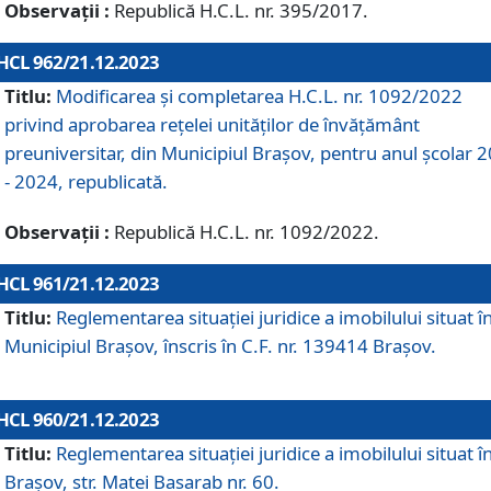
Observații :
Republică H.C.L. nr. 395/2017.
HCL 962/21.12.2023
Titlu:
Modificarea și completarea H.C.L. nr. 1092/2022
privind aprobarea rețelei unităților de învăţământ
preuniversitar, din Municipiul Braşov, pentru anul școlar 
- 2024, republicată.
Observații :
Republică H.C.L. nr. 1092/2022.
HCL 961/21.12.2023
Titlu:
Reglementarea situației juridice a imobilului situat î
Municipiul Brașov, înscris în C.F. nr. 139414 Brașov.
HCL 960/21.12.2023
Titlu:
Reglementarea situației juridice a imobilului situat î
Brașov, str. Matei Basarab nr. 60.