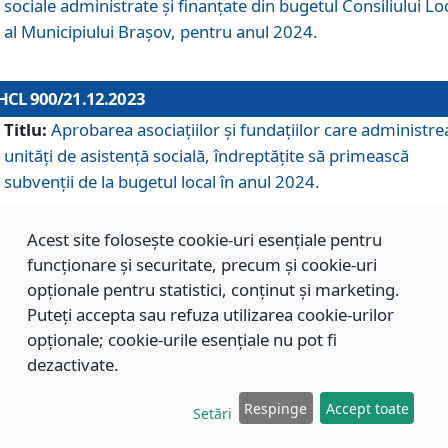
sociale administrate și finanțate din bugetul Consiliului Lo
al Municipiului Brașov, pentru anul 2024.
HCL 900/21.12.2023
Titlu:
Aprobarea asociațiilor şi fundațiilor care administre
unități de asistenţă socială, îndreptăţite să primească
subvenţii de la bugetul local în anul 2024.
Acest site folosește cookie-uri esențiale pentru
HCL 899/21.12.2023
funcționare și securitate, precum și cookie-uri
Titlu:
Aprobarea standardelor de cost pentru serviciile
opționale pentru statistici, conținut și marketing.
sociale furnizate în cadrul Direcției de Asistență Socială
Puteți accepta sau refuza utilizarea cookie-urilor
Brașov, pentru anul 2024.
opționale; cookie-urile esențiale nu pot fi
dezactivate.
HCL 898/21.12.2023
Respinge
Accept toate
Setări
Titlu:
Modificarea Anexei la H.C.L. nr. 91 din 09.02.2018,