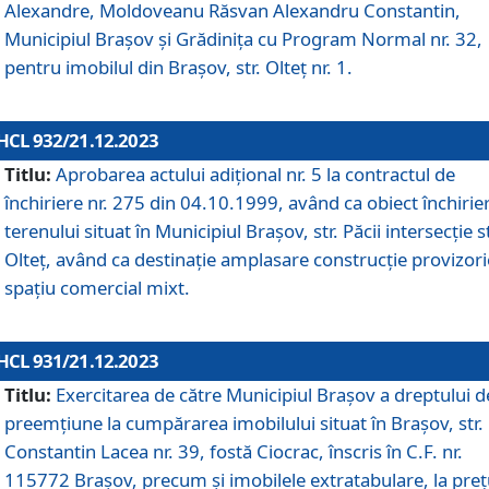
Alexandre, Moldoveanu Răsvan Alexandru Constantin,
Municipiul Braşov şi Grădinița cu Program Normal nr. 32,
pentru imobilul din Brașov, str. Olteț nr. 1.
HCL 932/21.12.2023
Titlu:
Aprobarea actului adițional nr. 5 la contractul de
închiriere nr. 275 din 04.10.1999, având ca obiect închirie
terenului situat în Municipiul Brașov, str. Păcii intersecție st
Olteț, având ca destinație amplasare construcție provizori
spațiu comercial mixt.
HCL 931/21.12.2023
Titlu:
Exercitarea de către Municipiul Brașov a dreptului d
preemțiune la cumpărarea imobilului situat în Brașov, str.
Constantin Lacea nr. 39, fostă Ciocrac, înscris în C.F. nr.
115772 Brașov, precum și imobilele extratabulare, la preț