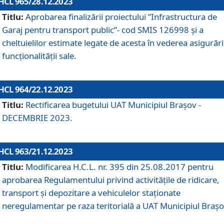
HCL 965/28.12.2023
Titlu:
Aprobarea finalizării proiectului ”Infrastructura de
Garaj pentru transport public”- cod SMIS 126998 și a
cheltuielilor estimate legate de acesta în vederea asigurări
funcționalității sale.
HCL 964/22.12.2023
Titlu:
Rectificarea bugetului UAT Municipiul Braşov -
DECEMBRIE 2023.
HCL 963/21.12.2023
Titlu:
Modificarea H.C.L. nr. 395 din 25.08.2017 pentru
aprobarea Regulamentului privind activitățile de ridicare,
transport şi depozitare a vehiculelor staționate
neregulamentar pe raza teritorială a UAT Municipiul Braşo