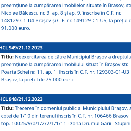
preemțiune la cumpărarea imobilelor situate în Brașov, str
Nicolae Bălcescu nr. 3, ap. 8 și ap. 9, înscrise în C.F. nr.
148129-C1-U4 Brașov și C.F. nr. 149129-C1-U5, la prețul 
91.000 euro.
HCL 949/21.12.2023
Titlu:
Neexercitarea de către Municipiul Brașov a dreptulu
preemțiune la cumpărarea imobilului situat în Brașov str.
Poarta Schei nr. 11, ap. 1, înscris în C.F. nr. 129303-C1-U3
Brașov, la prețul de 75.000 euro.
HCL 948/21.12.2023
Titlu:
Trecerea în domeniul public al Municipiului Braşov, 
cotei de 1/10 din terenul înscris în C.F. nr. 106466 Brașov, 
top. 10025/9/b/1/2/2/1/1/11 - zona Drumul Gării - Stupini