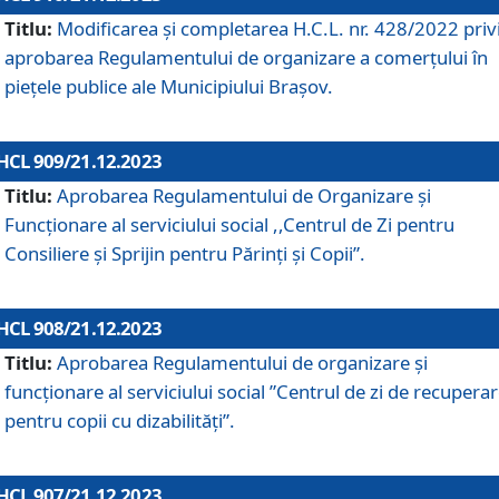
Titlu:
Modificarea și completarea H.C.L. nr. 428/2022 priv
aprobarea Regulamentului de organizare a comerțului în
piețele publice ale Municipiului Braşov.
HCL 909/21.12.2023
Titlu:
Aprobarea Regulamentului de Organizare și
Funcționare al serviciului social ,,Centrul de Zi pentru
Consiliere şi Sprijin pentru Părinţi şi Copii”.
HCL 908/21.12.2023
Titlu:
Aprobarea Regulamentului de organizare şi
funcţionare al serviciului social ”Centrul de zi de recupera
pentru copii cu dizabilități”.
HCL 907/21.12.2023