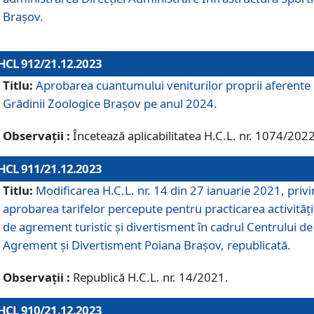
Brașov.
HCL 912/21.12.2023
Titlu:
Aprobarea cuantumului veniturilor proprii aferente
Grădinii Zoologice Braşov pe anul 2024.
Observații :
Încetează aplicabilitatea H.C.L. nr. 1074/2022
HCL 911/21.12.2023
Titlu:
Modificarea H.C.L. nr. 14 din 27 ianuarie 2021, priv
aprobarea tarifelor percepute pentru practicarea activități
de agrement turistic și divertisment în cadrul Centrului de
Agrement și Divertisment Poiana Brașov, republicată.
Observații :
Republică H.C.L. nr. 14/2021.
HCL 910/21.12.2023