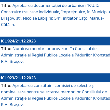
Titlu:
Aprobarea documentaţiei de urbanism ”P.U.D. -
Construire trei case individuale, împrejmuire, în Municipiu
Brașov, str. Nicolae Labiș nr. 54”, inițiator Cățoi Marius-
Cătălin.
HCL 924/21.12.2023
Titlu:
Numirea membrilor provizorii în Consiliul de
Administraţie al Regiei Publice Locale a Pădurilor Kronstad
R.A. Brașov.
HCL 923/21.12.2023
Titlu:
Aprobarea constituirii comisiei de selecție și
nominalizare pentru selectarea membrilor Consiliului de
Administrație al Regiei Publice Locale a Pădurilor Kronstad
R.A. Brașov.