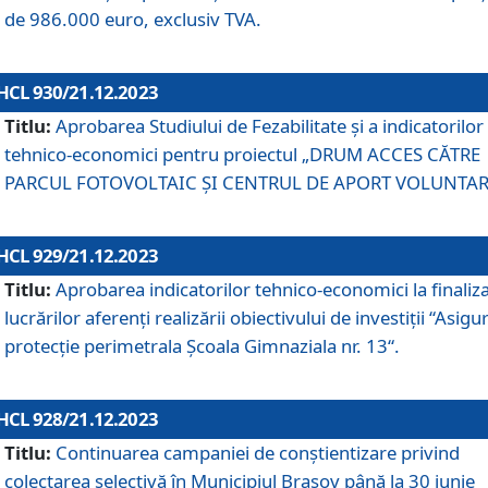
de 986.000 euro, exclusiv TVA.
HCL 930/21.12.2023
Titlu:
Aprobarea Studiului de Fezabilitate și a indicatorilor
tehnico-economici pentru proiectul „DRUM ACCES CĂTRE
PARCUL FOTOVOLTAIC ȘI CENTRUL DE APORT VOLUNTAR
HCL 929/21.12.2023
Titlu:
Aprobarea indicatorilor tehnico-economici la finaliz
lucrărilor aferenți realizării obiectivului de investiții “Asigu
protecție perimetrala Școala Gimnaziala nr. 13“.
HCL 928/21.12.2023
Titlu:
Continuarea campaniei de conștientizare privind
colectarea selectivă în Municipiul Braşov până la 30 iunie