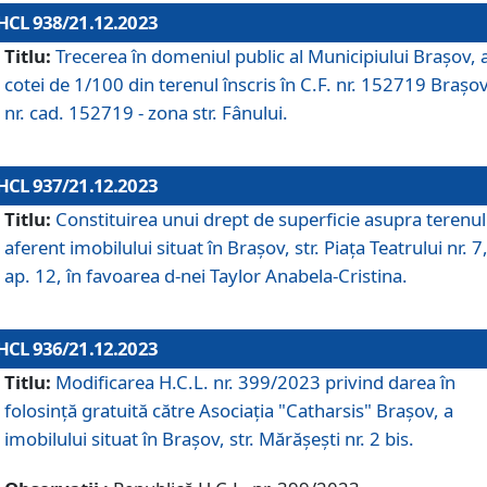
HCL 938/21.12.2023
Titlu:
Trecerea în domeniul public al Municipiului Braşov, 
cotei de 1/100 din terenul înscris în C.F. nr. 152719 Brașov
nr. cad. 152719 - zona str. Fânului.
HCL 937/21.12.2023
Titlu:
Constituirea unui drept de superficie asupra terenul
aferent imobilului situat în Brașov, str. Piața Teatrului nr. 7
ap. 12, în favoarea d-nei Taylor Anabela-Cristina.
HCL 936/21.12.2023
Titlu:
Modificarea H.C.L. nr. 399/2023 privind darea în
folosinţă gratuită către Asociaţia "Catharsis" Brașov, a
imobilului situat în Braşov, str. Mărăşeşti nr. 2 bis.