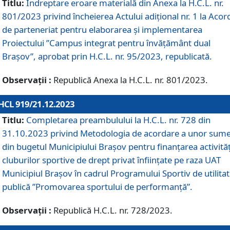
Titlu:
Îndreptare eroare materială din Anexa la H.C.L. nr.
801/2023 privind încheierea Actului adițional nr. 1 la Acor
de parteneriat pentru elaborarea și implementarea
Proiectului ”Campus integrat pentru învățământ dual
Brașov”, aprobat prin H.C.L. nr. 95/2023, republicată.
Observații :
Republică Anexa la H.C.L. nr. 801/2023.
HCL 919/21.12.2023
Titlu:
Completarea preambulului la H.C.L. nr. 728 din
31.10.2023 privind Metodologia de acordare a unor sum
din bugetul Municipiului Brașov pentru finanțarea activităț
cluburilor sportive de drept privat înființate pe raza UAT
Municipiul Brașov în cadrul Programului Sportiv de utilita
publică ”Promovarea sportului de performanță”.
Observații :
Republică H.C.L. nr. 728/2023.