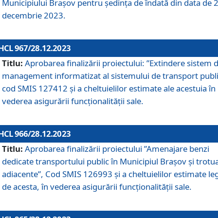
Municipiului Braşov pentru ședința de îndată din data de 
decembrie 2023.
HCL 967/28.12.2023
Titlu:
Aprobarea finalizării proiectului: ”Extindere sistem 
management informatizat al sistemului de transport publi
cod SMIS 127412 și a cheltuielilor estimate ale acestuia în
vederea asigurării funcționalității sale.
HCL 966/28.12.2023
Titlu:
Aprobarea finalizării proiectului ”Amenajare benzi
dedicate transportului public în Municipiul Brașov şi trotu
adiacente”, Cod SMIS 126993 și a cheltuielilor estimate le
de acesta, în vederea asigurării funcționalității sale.