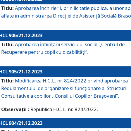
Titlu:
Aprobarea închirierii, prin licitație publică, a unor sp
aflate în administrarea Direcției de Asistență Socială Brașo
HCL 906/21.12.2023
Titlu:
Aprobarea înființării serviciului social ,,Centrul de
Recuperare pentru copii cu dizabilități”.
HCL 905/21.12.2023
Titlu:
Modificarea H.C.L. nr. 824/2022 privind aprobarea
Regulamentului de organizare şi funcţionare al Structurii
Consultative a copiilor ,,Consiliul Copiilor Braşoveni”.
Observații :
Republică H.C.L. nr. 824/2022.
HCL 904/21.12.2023