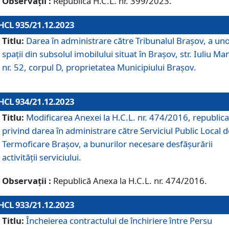
Observații :
Republică H.C.L. nr. 399/2023.
HCL 935/21.12.2023
Titlu:
Darea în administrare către Tribunalul Brașov, a un
spații din subsolul imobilului situat în Brașov, str. Iuliu Ma
nr. 52, corpul D, proprietatea Municipiului Brașov.
HCL 934/21.12.2023
Titlu:
Modificarea Anexei la H.C.L. nr. 474/2016, republica
privind darea în administrare către Serviciul Public Local d
Termoficare Braşov, a bunurilor necesare desfăşurării
activităţii serviciului.
Observații :
Republică Anexa la H.C.L. nr. 474/2016.
HCL 933/21.12.2023
Titlu:
Încheierea contractului de închiriere între Persu