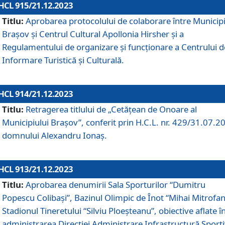
HCL 915/21.12.2023
Titlu:
Aprobarea protocolului de colaborare între Municipi
Brașov și Centrul Cultural Apollonia Hirsher și a
Regulamentului de organizare și funcționare a Centrului d
Informare Turistică și Culturală.
HCL 914/21.12.2023
Titlu:
Retragerea titlului de „Cetățean de Onoare al
Municipiului Brașov”, conferit prin H.C.L. nr. 429/31.07.2
domnului Alexandru Ionaș.
HCL 913/21.12.2023
Titlu:
Aprobarea denumirii Sala Sporturilor “Dumitru
Popescu Colibași”, Bazinul Olimpic de Înot “Mihai Mitrofan
Stadionul Tineretului “Silviu Ploeșteanu”, obiective aflate î
administrarea Direcției Administrare Infrastructură Sport