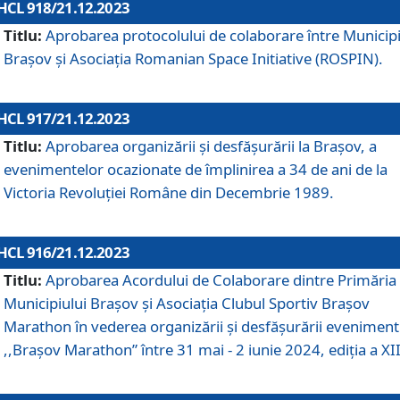
HCL 918/21.12.2023
Titlu:
Aprobarea protocolului de colaborare între Municipi
Brașov și Asociația Romanian Space Initiative (ROSPIN).
HCL 917/21.12.2023
Titlu:
Aprobarea organizării şi desfăşurării la Braşov, a
evenimentelor ocazionate de împlinirea a 34 de ani de la
Victoria Revoluţiei Române din Decembrie 1989.
HCL 916/21.12.2023
Titlu:
Aprobarea Acordului de Colaborare dintre Primăria
Municipiului Brașov și Asociația Clubul Sportiv Brașov
Marathon în vederea organizării și desfășurării eveniment
,,Brașov Marathon” între 31 mai - 2 iunie 2024, ediția a XII