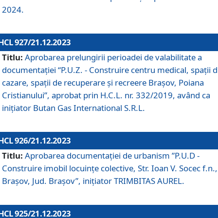
2024.
HCL 927/21.12.2023
Titlu:
Aprobarea prelungirii perioadei de valabilitate a
documentaţiei “P.U.Z. - Construire centru medical, spații 
cazare, spații de recuperare și recreere Brașov, Poiana
Cristianului”, aprobat prin H.C.L. nr. 332/2019, având ca
inițiator Butan Gas International S.R.L.
HCL 926/21.12.2023
Titlu:
Aprobarea documentaţiei de urbanism ”P.U.D -
Construire imobil locuințe colective, Str. Ioan V. Socec f.n.,
Brașov, Jud. Brașov”, inițiator TRIMBITAS AUREL.
HCL 925/21.12.2023