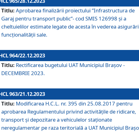
HCL 965/28.12.2023
Titlu:
Aprobarea finalizării proiectului ”Infrastructura de
Garaj pentru transport public”- cod SMIS 126998 și a
cheltuielilor estimate legate de acesta în vederea asigurări
funcționalității sale.
HCL 964/22.12.2023
Titlu:
Rectificarea bugetului UAT Municipiul Braşov -
DECEMBRIE 2023.
HCL 963/21.12.2023
Titlu:
Modificarea H.C.L. nr. 395 din 25.08.2017 pentru
aprobarea Regulamentului privind activitățile de ridicare,
transport şi depozitare a vehiculelor staționate
neregulamentar pe raza teritorială a UAT Municipiul Braşo