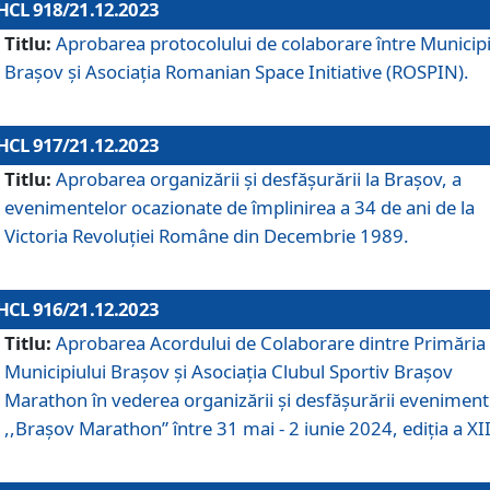
HCL 918/21.12.2023
Titlu:
Aprobarea protocolului de colaborare între Municipi
Brașov și Asociația Romanian Space Initiative (ROSPIN).
HCL 917/21.12.2023
Titlu:
Aprobarea organizării şi desfăşurării la Braşov, a
evenimentelor ocazionate de împlinirea a 34 de ani de la
Victoria Revoluţiei Române din Decembrie 1989.
HCL 916/21.12.2023
Titlu:
Aprobarea Acordului de Colaborare dintre Primăria
Municipiului Brașov și Asociația Clubul Sportiv Brașov
Marathon în vederea organizării și desfășurării eveniment
,,Brașov Marathon” între 31 mai - 2 iunie 2024, ediția a XII