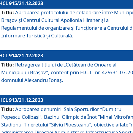
HCL 915/21.12.2023
Titlu:
Aprobarea protocolului de colaborare între Municipi
Brașov și Centrul Cultural Apollonia Hirsher și a
Regulamentului de organizare și funcționare a Centrului d
Informare Turistică și Culturală.
HCL 914/21.12.2023
Titlu:
Retragerea titlului de „Cetățean de Onoare al
Municipiului Brașov”, conferit prin H.C.L. nr. 429/31.07.2
domnului Alexandru Ionaș.
HCL 913/21.12.2023
Titlu:
Aprobarea denumirii Sala Sporturilor “Dumitru
Popescu Colibași”, Bazinul Olimpic de Înot “Mihai Mitrofan
Stadionul Tineretului “Silviu Ploeșteanu”, obiective aflate î
administrarea Direcției Administrare Infrastructură Sport