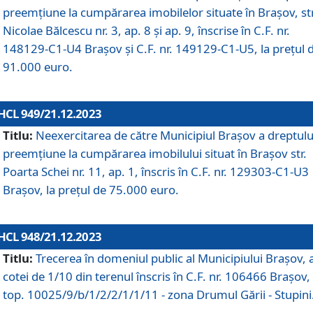
preemțiune la cumpărarea imobilelor situate în Brașov, str
Nicolae Bălcescu nr. 3, ap. 8 și ap. 9, înscrise în C.F. nr.
148129-C1-U4 Brașov și C.F. nr. 149129-C1-U5, la prețul 
91.000 euro.
HCL 949/21.12.2023
Titlu:
Neexercitarea de către Municipiul Brașov a dreptulu
preemțiune la cumpărarea imobilului situat în Brașov str.
Poarta Schei nr. 11, ap. 1, înscris în C.F. nr. 129303-C1-U3
Brașov, la prețul de 75.000 euro.
HCL 948/21.12.2023
Titlu:
Trecerea în domeniul public al Municipiului Braşov, 
cotei de 1/10 din terenul înscris în C.F. nr. 106466 Brașov, 
top. 10025/9/b/1/2/2/1/1/11 - zona Drumul Gării - Stupini