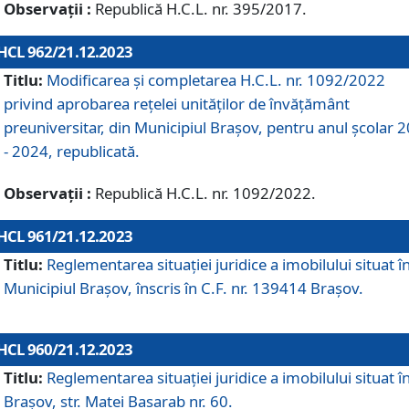
Observații :
Republică H.C.L. nr. 395/2017.
HCL 962/21.12.2023
Titlu:
Modificarea și completarea H.C.L. nr. 1092/2022
privind aprobarea rețelei unităților de învăţământ
preuniversitar, din Municipiul Braşov, pentru anul școlar 
- 2024, republicată.
Observații :
Republică H.C.L. nr. 1092/2022.
HCL 961/21.12.2023
Titlu:
Reglementarea situației juridice a imobilului situat î
Municipiul Brașov, înscris în C.F. nr. 139414 Brașov.
HCL 960/21.12.2023
Titlu:
Reglementarea situației juridice a imobilului situat î
Brașov, str. Matei Basarab nr. 60.