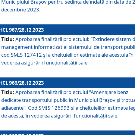
Municipiului Braşov pentru ședința de îndată din data de 
decembrie 2023.
HCL 967/28.12.2023
Titlu:
Aprobarea finalizării proiectului: ”Extindere sistem 
management informatizat al sistemului de transport publi
cod SMIS 127412 și a cheltuielilor estimate ale acestuia în
vederea asigurării funcționalității sale.
HCL 966/28.12.2023
Titlu:
Aprobarea finalizării proiectului ”Amenajare benzi
dedicate transportului public în Municipiul Brașov şi trotu
adiacente”, Cod SMIS 126993 și a cheltuielilor estimate le
de acesta, în vederea asigurării funcționalității sale.