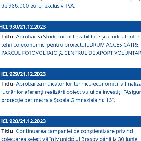
de 986.000 euro, exclusiv TVA.
HCL 930/21.12.2023
Titlu:
Aprobarea Studiului de Fezabilitate și a indicatorilor
tehnico-economici pentru proiectul „DRUM ACCES CĂTRE
PARCUL FOTOVOLTAIC ȘI CENTRUL DE APORT VOLUNTAR
HCL 929/21.12.2023
Titlu:
Aprobarea indicatorilor tehnico-economici la finaliz
lucrărilor aferenți realizării obiectivului de investiții “Asigu
protecție perimetrala Școala Gimnaziala nr. 13“.
HCL 928/21.12.2023
Titlu:
Continuarea campaniei de conștientizare privind
colectarea selectivă în Municipiul Braşov până la 30 iunie