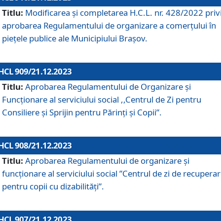
Titlu:
Modificarea și completarea H.C.L. nr. 428/2022 priv
aprobarea Regulamentului de organizare a comerțului în
piețele publice ale Municipiului Braşov.
HCL 909/21.12.2023
Titlu:
Aprobarea Regulamentului de Organizare și
Funcționare al serviciului social ,,Centrul de Zi pentru
Consiliere şi Sprijin pentru Părinţi şi Copii”.
HCL 908/21.12.2023
Titlu:
Aprobarea Regulamentului de organizare şi
funcţionare al serviciului social ”Centrul de zi de recupera
pentru copii cu dizabilități”.
HCL 907/21.12.2023