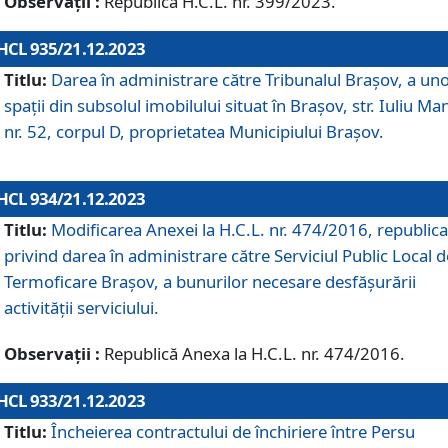
Observații :
Republică H.C.L. nr. 399/2023.
HCL 935/21.12.2023
Titlu:
Darea în administrare către Tribunalul Brașov, a un
spații din subsolul imobilului situat în Brașov, str. Iuliu Ma
nr. 52, corpul D, proprietatea Municipiului Brașov.
HCL 934/21.12.2023
Titlu:
Modificarea Anexei la H.C.L. nr. 474/2016, republica
privind darea în administrare către Serviciul Public Local d
Termoficare Braşov, a bunurilor necesare desfăşurării
activităţii serviciului.
Observații :
Republică Anexa la H.C.L. nr. 474/2016.
HCL 933/21.12.2023
Titlu:
Încheierea contractului de închiriere între Persu