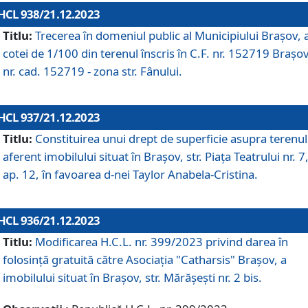
HCL 938/21.12.2023
Titlu:
Trecerea în domeniul public al Municipiului Braşov, 
cotei de 1/100 din terenul înscris în C.F. nr. 152719 Brașov
nr. cad. 152719 - zona str. Fânului.
HCL 937/21.12.2023
Titlu:
Constituirea unui drept de superficie asupra terenul
aferent imobilului situat în Brașov, str. Piața Teatrului nr. 7
ap. 12, în favoarea d-nei Taylor Anabela-Cristina.
HCL 936/21.12.2023
Titlu:
Modificarea H.C.L. nr. 399/2023 privind darea în
folosinţă gratuită către Asociaţia "Catharsis" Brașov, a
imobilului situat în Braşov, str. Mărăşeşti nr. 2 bis.