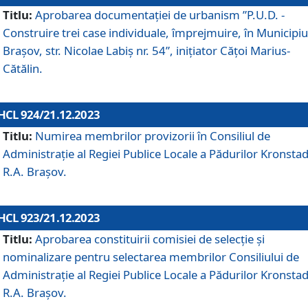
Titlu:
Aprobarea documentaţiei de urbanism ”P.U.D. -
Construire trei case individuale, împrejmuire, în Municipiu
Brașov, str. Nicolae Labiș nr. 54”, inițiator Cățoi Marius-
Cătălin.
HCL 924/21.12.2023
Titlu:
Numirea membrilor provizorii în Consiliul de
Administraţie al Regiei Publice Locale a Pădurilor Kronstad
R.A. Brașov.
HCL 923/21.12.2023
Titlu:
Aprobarea constituirii comisiei de selecție și
nominalizare pentru selectarea membrilor Consiliului de
Administrație al Regiei Publice Locale a Pădurilor Kronstad
R.A. Brașov.