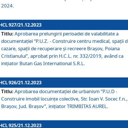
2024.
HCL 927/21.12.2023
Titlu:
Aprobarea prelungirii perioadei de valabilitate a
documentaţiei “P.U.Z. - Construire centru medical, spații 
cazare, spații de recuperare și recreere Brașov, Poiana
Cristianului”, aprobat prin H.C.L. nr. 332/2019, având ca
inițiator Butan Gas International S.R.L.
HCL 926/21.12.2023
Titlu:
Aprobarea documentaţiei de urbanism ”P.U.D -
Construire imobil locuințe colective, Str. Ioan V. Socec f.n.,
Brașov, Jud. Brașov”, inițiator TRIMBITAS AUREL.
HCL 925/21.12.2023