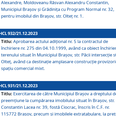
Alexandre, Moldoveanu Răsvan Alexandru Constantin,
Municipiul Braşov şi Grădinița cu Program Normal nr. 32,
pentru imobilul din Brașov, str. Olteț nr. 1.
HCL 932/21.12.2023
Titlu:
Aprobarea actului adițional nr. 5 la contractul de
închiriere nr. 275 din 04.10.1999, având ca obiect închirie
terenului situat în Municipiul Brașov, str. Păcii intersecție st
Olteț, având ca destinație amplasare construcție provizori
spațiu comercial mixt.
HCL 931/21.12.2023
Titlu:
Exercitarea de către Municipiul Brașov a dreptului d
preemțiune la cumpărarea imobilului situat în Brașov, str.
Constantin Lacea nr. 39, fostă Ciocrac, înscris în C.F. nr.
115772 Brașov, precum și imobilele extratabulare, la preț