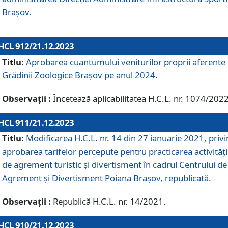
Brașov.
HCL 912/21.12.2023
Titlu:
Aprobarea cuantumului veniturilor proprii aferente
Grădinii Zoologice Braşov pe anul 2024.
Observații :
Încetează aplicabilitatea H.C.L. nr. 1074/2022
HCL 911/21.12.2023
Titlu:
Modificarea H.C.L. nr. 14 din 27 ianuarie 2021, priv
aprobarea tarifelor percepute pentru practicarea activități
de agrement turistic și divertisment în cadrul Centrului de
Agrement și Divertisment Poiana Brașov, republicată.
Observații :
Republică H.C.L. nr. 14/2021.
HCL 910/21.12.2023