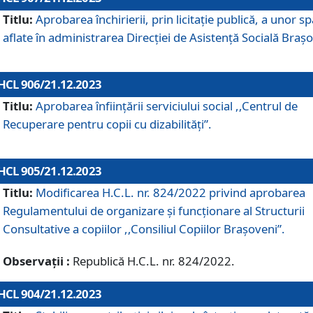
Titlu:
Aprobarea închirierii, prin licitație publică, a unor sp
aflate în administrarea Direcției de Asistență Socială Brașo
HCL 906/21.12.2023
Titlu:
Aprobarea înființării serviciului social ,,Centrul de
Recuperare pentru copii cu dizabilități”.
HCL 905/21.12.2023
Titlu:
Modificarea H.C.L. nr. 824/2022 privind aprobarea
Regulamentului de organizare şi funcţionare al Structurii
Consultative a copiilor ,,Consiliul Copiilor Braşoveni”.
Observații :
Republică H.C.L. nr. 824/2022.
HCL 904/21.12.2023