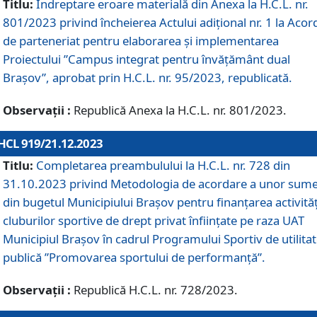
Titlu:
Îndreptare eroare materială din Anexa la H.C.L. nr.
801/2023 privind încheierea Actului adițional nr. 1 la Acor
de parteneriat pentru elaborarea și implementarea
Proiectului ”Campus integrat pentru învățământ dual
Brașov”, aprobat prin H.C.L. nr. 95/2023, republicată.
Observații :
Republică Anexa la H.C.L. nr. 801/2023.
HCL 919/21.12.2023
Titlu:
Completarea preambulului la H.C.L. nr. 728 din
31.10.2023 privind Metodologia de acordare a unor sum
din bugetul Municipiului Brașov pentru finanțarea activităț
cluburilor sportive de drept privat înființate pe raza UAT
Municipiul Brașov în cadrul Programului Sportiv de utilita
publică ”Promovarea sportului de performanță”.
Observații :
Republică H.C.L. nr. 728/2023.