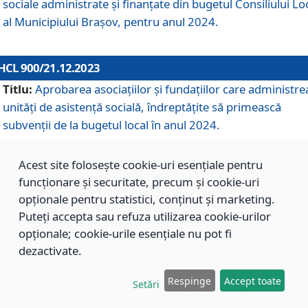
sociale administrate și finanțate din bugetul Consiliului Lo
al Municipiului Brașov, pentru anul 2024.
HCL 900/21.12.2023
Titlu:
Aprobarea asociațiilor şi fundațiilor care administre
unități de asistenţă socială, îndreptăţite să primească
subvenţii de la bugetul local în anul 2024.
Acest site folosește cookie-uri esențiale pentru
HCL 899/21.12.2023
funcționare și securitate, precum și cookie-uri
Titlu:
Aprobarea standardelor de cost pentru serviciile
opționale pentru statistici, conținut și marketing.
sociale furnizate în cadrul Direcției de Asistență Socială
Puteți accepta sau refuza utilizarea cookie-urilor
Brașov, pentru anul 2024.
opționale; cookie-urile esențiale nu pot fi
dezactivate.
HCL 898/21.12.2023
Respinge
Accept toate
Setări
Titlu:
Modificarea Anexei la H.C.L. nr. 91 din 09.02.2018,