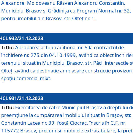
Alexandre, Moldoveanu Răsvan Alexandru Constantin,
Municipiul Braşov şi Grădinița cu Program Normal nr. 32,
pentru imobilul din Brașov, str. Olteț nr. 1.
HCL 932/21.12.2023
Titlu:
Aprobarea actului adițional nr. 5 la contractul de
închiriere nr. 275 din 04.10.1999, având ca obiect închirie
terenului situat în Municipiul Brașov, str. Păcii intersecție st
Olteț, având ca destinație amplasare construcție provizori
spațiu comercial mixt.
HCL 931/21.12.2023
Titlu:
Exercitarea de către Municipiul Brașov a dreptului d
preemțiune la cumpărarea imobilului situat în Brașov, str.
Constantin Lacea nr. 39, fostă Ciocrac, înscris în C.F. nr.
115772 Brașov, precum și imobilele extratabulare, la preț