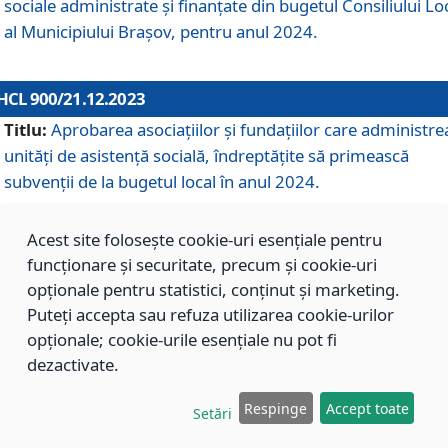
sociale administrate și finanțate din bugetul Consiliului Lo
al Municipiului Brașov, pentru anul 2024.
HCL 900/21.12.2023
Titlu:
Aprobarea asociațiilor şi fundațiilor care administre
unități de asistenţă socială, îndreptăţite să primească
subvenţii de la bugetul local în anul 2024.
Acest site folosește cookie-uri esențiale pentru
HCL 899/21.12.2023
funcționare și securitate, precum și cookie-uri
Titlu:
Aprobarea standardelor de cost pentru serviciile
opționale pentru statistici, conținut și marketing.
sociale furnizate în cadrul Direcției de Asistență Socială
Puteți accepta sau refuza utilizarea cookie-urilor
Brașov, pentru anul 2024.
opționale; cookie-urile esențiale nu pot fi
dezactivate.
HCL 898/21.12.2023
Respinge
Accept toate
Setări
Titlu:
Modificarea Anexei la H.C.L. nr. 91 din 09.02.2018,