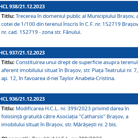
HCL 938/21.12.2023
Titlu:
Trecerea în domeniul public al Municipiului Braşov, 
cotei de 1/100 din terenul înscris în C.F. nr. 152719 Brașov
nr. cad. 152719 - zona str. Fânului.
HCL 937/21.12.2023
Titlu:
Constituirea unui drept de superficie asupra terenul
aferent imobilului situat în Brașov, str. Piața Teatrului nr. 7
ap. 12, în favoarea d-nei Taylor Anabela-Cristina.
HCL 936/21.12.2023
Titlu:
Modificarea H.C.L. nr. 399/2023 privind darea în
folosinţă gratuită către Asociaţia "Catharsis" Brașov, a
imobilului situat în Braşov, str. Mărăşeşti nr. 2 bis.