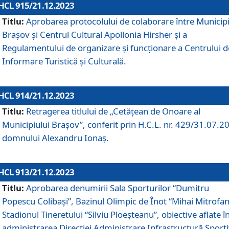
HCL 915/21.12.2023
Titlu:
Aprobarea protocolului de colaborare între Municipi
Brașov și Centrul Cultural Apollonia Hirsher și a
Regulamentului de organizare și funcționare a Centrului d
Informare Turistică și Culturală.
HCL 914/21.12.2023
Titlu:
Retragerea titlului de „Cetățean de Onoare al
Municipiului Brașov”, conferit prin H.C.L. nr. 429/31.07.2
domnului Alexandru Ionaș.
HCL 913/21.12.2023
Titlu:
Aprobarea denumirii Sala Sporturilor “Dumitru
Popescu Colibași”, Bazinul Olimpic de Înot “Mihai Mitrofan
Stadionul Tineretului “Silviu Ploeșteanu”, obiective aflate î
administrarea Direcției Administrare Infrastructură Sport