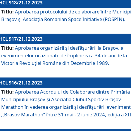
HCL 918/21.12.2023
Titlu:
Aprobarea protocolului de colaborare între Municipi
Brașov și Asociația Romanian Space Initiative (ROSPIN).
HCL 917/21.12.2023
Titlu:
Aprobarea organizării şi desfăşurării la Braşov, a
evenimentelor ocazionate de împlinirea a 34 de ani de la
Victoria Revoluţiei Române din Decembrie 1989.
HCL 916/21.12.2023
Titlu:
Aprobarea Acordului de Colaborare dintre Primăria
Municipiului Brașov și Asociația Clubul Sportiv Brașov
Marathon în vederea organizării și desfășurării eveniment
,,Brașov Marathon” între 31 mai - 2 iunie 2024, ediția a XII