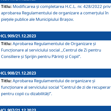
Titlu:
Modificarea și completarea H.C.L. nr. 428/2022 priv
aprobarea Regulamentului de organizare a comerțului în
piețele publice ale Municipiului Braşov.
HCL 909/21.12.2023
Titlu:
Aprobarea Regulamentului de Organizare și
Funcționare al serviciului social ,,Centrul de Zi pentru
Consiliere şi Sprijin pentru Părinţi şi Copii”.
HCL 908/21.12.2023
Titlu:
Aprobarea Regulamentului de organizare şi
funcţionare al serviciului social ”Centrul de zi de recupera
pentru copii cu dizabilități”.
HCL 907/21.12.2023