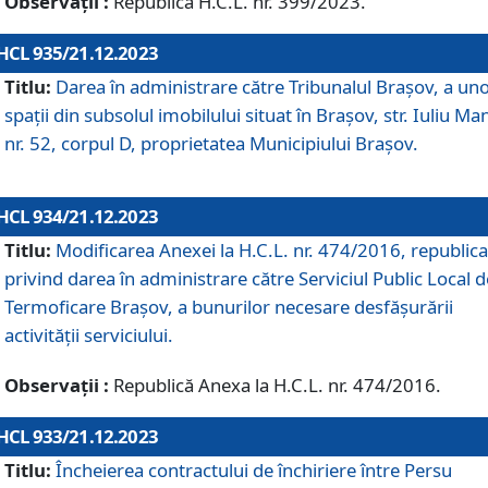
Observații :
Republică H.C.L. nr. 399/2023.
HCL 935/21.12.2023
Titlu:
Darea în administrare către Tribunalul Brașov, a un
spații din subsolul imobilului situat în Brașov, str. Iuliu Ma
nr. 52, corpul D, proprietatea Municipiului Brașov.
HCL 934/21.12.2023
Titlu:
Modificarea Anexei la H.C.L. nr. 474/2016, republica
privind darea în administrare către Serviciul Public Local d
Termoficare Braşov, a bunurilor necesare desfăşurării
activităţii serviciului.
Observații :
Republică Anexa la H.C.L. nr. 474/2016.
HCL 933/21.12.2023
Titlu:
Încheierea contractului de închiriere între Persu