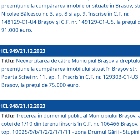
preemțiune la cumpărarea imobilelor situate în Brașov, str
Nicolae Bălcescu nr. 3, ap. 8 și ap. 9, înscrise în C.F. nr.
148129-C1-U4 Brașov și C.F. nr. 149129-C1-U5, la prețul 
91.000 euro.
HCL 949/21.12.2023
Titlu:
Neexercitarea de către Municipiul Brașov a dreptulu
preemțiune la cumpărarea imobilului situat în Brașov str.
Poarta Schei nr. 11, ap. 1, înscris în C.F. nr. 129303-C1-U3
Brașov, la prețul de 75.000 euro.
HCL 948/21.12.2023
Titlu:
Trecerea în domeniul public al Municipiului Braşov, 
cotei de 1/10 din terenul înscris în C.F. nr. 106466 Brașov, 
top. 10025/9/b/1/2/2/1/1/11 - zona Drumul Gării - Stupini