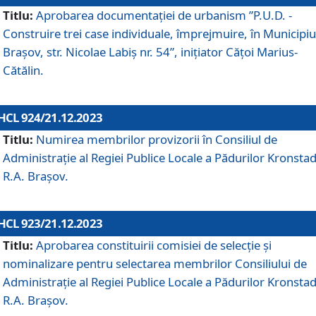
Titlu:
Aprobarea documentaţiei de urbanism ”P.U.D. -
Construire trei case individuale, împrejmuire, în Municipiu
Brașov, str. Nicolae Labiș nr. 54”, inițiator Cățoi Marius-
Cătălin.
HCL 924/21.12.2023
Titlu:
Numirea membrilor provizorii în Consiliul de
Administraţie al Regiei Publice Locale a Pădurilor Kronstad
R.A. Brașov.
HCL 923/21.12.2023
Titlu:
Aprobarea constituirii comisiei de selecție și
nominalizare pentru selectarea membrilor Consiliului de
Administrație al Regiei Publice Locale a Pădurilor Kronstad
R.A. Brașov.