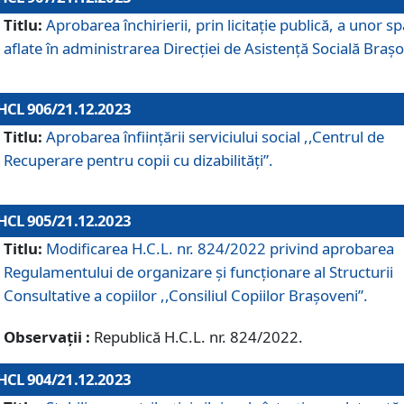
Titlu:
Aprobarea închirierii, prin licitație publică, a unor sp
aflate în administrarea Direcției de Asistență Socială Brașo
HCL 906/21.12.2023
Titlu:
Aprobarea înființării serviciului social ,,Centrul de
Recuperare pentru copii cu dizabilități”.
HCL 905/21.12.2023
Titlu:
Modificarea H.C.L. nr. 824/2022 privind aprobarea
Regulamentului de organizare şi funcţionare al Structurii
Consultative a copiilor ,,Consiliul Copiilor Braşoveni”.
Observații :
Republică H.C.L. nr. 824/2022.
HCL 904/21.12.2023