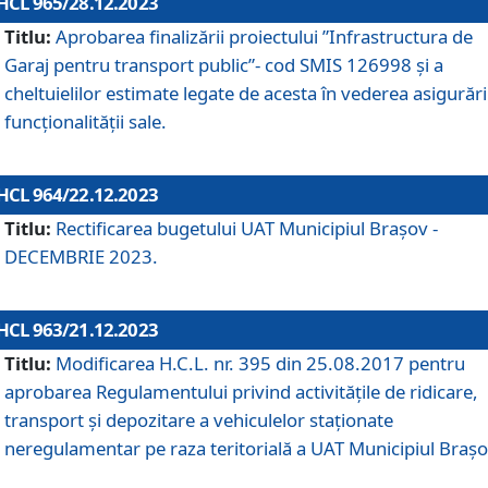
HCL 965/28.12.2023
Titlu:
Aprobarea finalizării proiectului ”Infrastructura de
Garaj pentru transport public”- cod SMIS 126998 și a
cheltuielilor estimate legate de acesta în vederea asigurări
funcționalității sale.
HCL 964/22.12.2023
Titlu:
Rectificarea bugetului UAT Municipiul Braşov -
DECEMBRIE 2023.
HCL 963/21.12.2023
Titlu:
Modificarea H.C.L. nr. 395 din 25.08.2017 pentru
aprobarea Regulamentului privind activitățile de ridicare,
transport şi depozitare a vehiculelor staționate
neregulamentar pe raza teritorială a UAT Municipiul Braşo