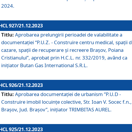
2024.
HCL 927/21.12.2023
Titlu:
Aprobarea prelungirii perioadei de valabilitate a
documentaţiei “P.U.Z. - Construire centru medical, spații 
cazare, spații de recuperare și recreere Brașov, Poiana
Cristianului”, aprobat prin H.C.L. nr. 332/2019, având ca
inițiator Butan Gas International S.R.L.
HCL 926/21.12.2023
Titlu:
Aprobarea documentaţiei de urbanism ”P.U.D -
Construire imobil locuințe colective, Str. Ioan V. Socec f.n.,
Brașov, Jud. Brașov”, inițiator TRIMBITAS AUREL.
HCL 925/21.12.2023