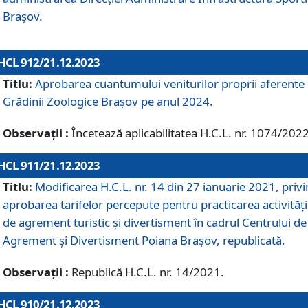
Brașov.
HCL 912/21.12.2023
Titlu:
Aprobarea cuantumului veniturilor proprii aferente
Grădinii Zoologice Braşov pe anul 2024.
Observații :
Încetează aplicabilitatea H.C.L. nr. 1074/2022
HCL 911/21.12.2023
Titlu:
Modificarea H.C.L. nr. 14 din 27 ianuarie 2021, priv
aprobarea tarifelor percepute pentru practicarea activități
de agrement turistic și divertisment în cadrul Centrului de
Agrement și Divertisment Poiana Brașov, republicată.
Observații :
Republică H.C.L. nr. 14/2021.
HCL 910/21.12.2023