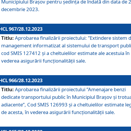
Municipiului Braşov pentru ședința de îndată din data de 
decembrie 2023.
HCL 967/28.12.2023
Titlu:
Aprobarea finalizării proiectului: ”Extindere sistem 
management informatizat al sistemului de transport publi
cod SMIS 127412 și a cheltuielilor estimate ale acestuia în
vederea asigurării funcționalității sale.
HCL 966/28.12.2023
Titlu:
Aprobarea finalizării proiectului ”Amenajare benzi
dedicate transportului public în Municipiul Brașov şi trotu
adiacente”, Cod SMIS 126993 și a cheltuielilor estimate le
de acesta, în vederea asigurării funcționalității sale.