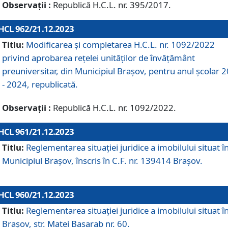
Observații :
Republică H.C.L. nr. 395/2017.
HCL 962/21.12.2023
Titlu:
Modificarea și completarea H.C.L. nr. 1092/2022
privind aprobarea rețelei unităților de învăţământ
preuniversitar, din Municipiul Braşov, pentru anul școlar 
- 2024, republicată.
Observații :
Republică H.C.L. nr. 1092/2022.
HCL 961/21.12.2023
Titlu:
Reglementarea situației juridice a imobilului situat î
Municipiul Brașov, înscris în C.F. nr. 139414 Brașov.
HCL 960/21.12.2023
Titlu:
Reglementarea situației juridice a imobilului situat î
Brașov, str. Matei Basarab nr. 60.