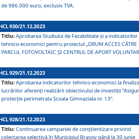
de 986.000 euro, exclusiv TVA.
HCL 930/21.12.2023
Titlu:
Aprobarea Studiului de Fezabilitate și a indicatorilor
tehnico-economici pentru proiectul „DRUM ACCES CĂTRE
PARCUL FOTOVOLTAIC ȘI CENTRUL DE APORT VOLUNTAR
HCL 929/21.12.2023
Titlu:
Aprobarea indicatorilor tehnico-economici la finaliz
lucrărilor aferenți realizării obiectivului de investiții “Asigu
protecție perimetrala Școala Gimnaziala nr. 13“.
HCL 928/21.12.2023
Titlu:
Continuarea campaniei de conștientizare privind
colectarea selectivă în Municipiul Braşov până la 30 iunie