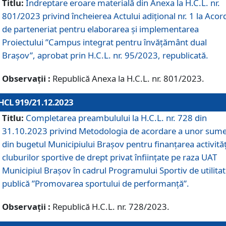
Titlu:
Îndreptare eroare materială din Anexa la H.C.L. nr.
801/2023 privind încheierea Actului adițional nr. 1 la Acor
de parteneriat pentru elaborarea și implementarea
Proiectului ”Campus integrat pentru învățământ dual
Brașov”, aprobat prin H.C.L. nr. 95/2023, republicată.
Observații :
Republică Anexa la H.C.L. nr. 801/2023.
HCL 919/21.12.2023
Titlu:
Completarea preambulului la H.C.L. nr. 728 din
31.10.2023 privind Metodologia de acordare a unor sum
din bugetul Municipiului Brașov pentru finanțarea activităț
cluburilor sportive de drept privat înființate pe raza UAT
Municipiul Brașov în cadrul Programului Sportiv de utilita
publică ”Promovarea sportului de performanță”.
Observații :
Republică H.C.L. nr. 728/2023.