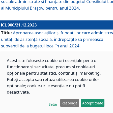
sociale administrate și finanțate din bugetul Consiliului Lo
al Municipiului Brașov, pentru anul 2024.
HCL 900/21.12.2023
Titlu:
Aprobarea asociațiilor şi fundațiilor care administre
unități de asistenţă socială, îndreptăţite să primească
subvenţii de la bugetul local în anul 2024.
Acest site folosește cookie-uri esențiale pentru
HCL 899/21.12.2023
funcționare și securitate, precum și cookie-uri
Titlu:
Aprobarea standardelor de cost pentru serviciile
opționale pentru statistici, conținut și marketing.
sociale furnizate în cadrul Direcției de Asistență Socială
Puteți accepta sau refuza utilizarea cookie-urilor
Brașov, pentru anul 2024.
opționale; cookie-urile esențiale nu pot fi
dezactivate.
HCL 898/21.12.2023
Respinge
Accept toate
Setări
Titlu:
Modificarea Anexei la H.C.L. nr. 91 din 09.02.2018,