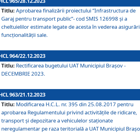
HCL 965/28.12.2023
Titlu:
Aprobarea finalizării proiectului ”Infrastructura de
Garaj pentru transport public”- cod SMIS 126998 și a
cheltuielilor estimate legate de acesta în vederea asigurări
funcționalității sale.
HCL 964/22.12.2023
Titlu:
Rectificarea bugetului UAT Municipiul Braşov -
DECEMBRIE 2023.
HCL 963/21.12.2023
Titlu:
Modificarea H.C.L. nr. 395 din 25.08.2017 pentru
aprobarea Regulamentului privind activitățile de ridicare,
transport şi depozitare a vehiculelor staționate
neregulamentar pe raza teritorială a UAT Municipiul Braşo