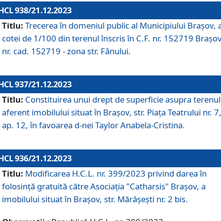
HCL 938/21.12.2023
Titlu:
Trecerea în domeniul public al Municipiului Braşov, 
cotei de 1/100 din terenul înscris în C.F. nr. 152719 Brașov
nr. cad. 152719 - zona str. Fânului.
HCL 937/21.12.2023
Titlu:
Constituirea unui drept de superficie asupra terenul
aferent imobilului situat în Brașov, str. Piața Teatrului nr. 7
ap. 12, în favoarea d-nei Taylor Anabela-Cristina.
HCL 936/21.12.2023
Titlu:
Modificarea H.C.L. nr. 399/2023 privind darea în
folosinţă gratuită către Asociaţia "Catharsis" Brașov, a
imobilului situat în Braşov, str. Mărăşeşti nr. 2 bis.