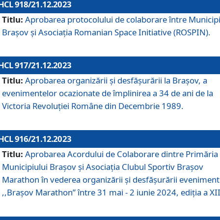
HCL 918/21.12.2023
Titlu:
Aprobarea protocolului de colaborare între Municipi
Brașov și Asociația Romanian Space Initiative (ROSPIN).
HCL 917/21.12.2023
Titlu:
Aprobarea organizării şi desfăşurării la Braşov, a
evenimentelor ocazionate de împlinirea a 34 de ani de la
Victoria Revoluţiei Române din Decembrie 1989.
HCL 916/21.12.2023
Titlu:
Aprobarea Acordului de Colaborare dintre Primăria
Municipiului Brașov și Asociația Clubul Sportiv Brașov
Marathon în vederea organizării și desfășurării eveniment
,,Brașov Marathon” între 31 mai - 2 iunie 2024, ediția a XII