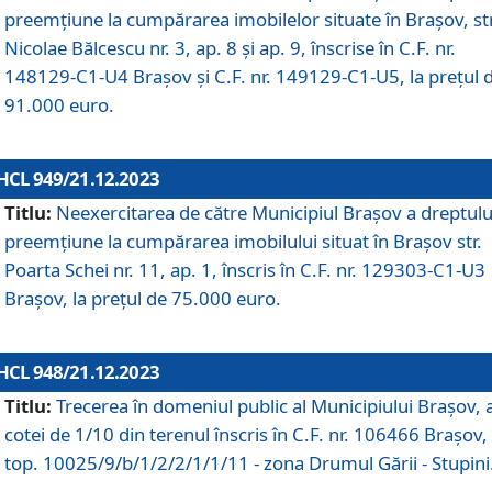
preemțiune la cumpărarea imobilelor situate în Brașov, str
Nicolae Bălcescu nr. 3, ap. 8 și ap. 9, înscrise în C.F. nr.
148129-C1-U4 Brașov și C.F. nr. 149129-C1-U5, la prețul 
91.000 euro.
HCL 949/21.12.2023
Titlu:
Neexercitarea de către Municipiul Brașov a dreptulu
preemțiune la cumpărarea imobilului situat în Brașov str.
Poarta Schei nr. 11, ap. 1, înscris în C.F. nr. 129303-C1-U3
Brașov, la prețul de 75.000 euro.
HCL 948/21.12.2023
Titlu:
Trecerea în domeniul public al Municipiului Braşov, 
cotei de 1/10 din terenul înscris în C.F. nr. 106466 Brașov, 
top. 10025/9/b/1/2/2/1/1/11 - zona Drumul Gării - Stupini