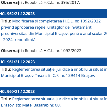
Observații :
Republică H.C.L. nr. 395/2017.
HCL 962/21.12.2023
Titlu:
Modificarea și completarea H.C.L. nr. 1092/2022
privind aprobarea rețelei unităților de învăţământ
preuniversitar, din Municipiul Braşov, pentru anul școlar 
- 2024, republicată.
Observații :
Republică H.C.L. nr. 1092/2022.
HCL 961/21.12.2023
Titlu:
Reglementarea situației juridice a imobilului situat î
Municipiul Brașov, înscris în C.F. nr. 139414 Brașov.
HCL 960/21.12.2023
Titlu:
Reglementarea situației juridice a imobilului situat î
Brașov, str. Matei Basarab nr. 60.