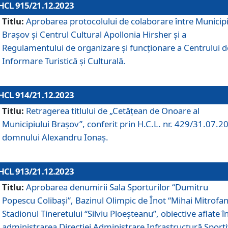
HCL 915/21.12.2023
Titlu:
Aprobarea protocolului de colaborare între Municipi
Brașov și Centrul Cultural Apollonia Hirsher și a
Regulamentului de organizare și funcționare a Centrului d
Informare Turistică și Culturală.
HCL 914/21.12.2023
Titlu:
Retragerea titlului de „Cetățean de Onoare al
Municipiului Brașov”, conferit prin H.C.L. nr. 429/31.07.2
domnului Alexandru Ionaș.
HCL 913/21.12.2023
Titlu:
Aprobarea denumirii Sala Sporturilor “Dumitru
Popescu Colibași”, Bazinul Olimpic de Înot “Mihai Mitrofan
Stadionul Tineretului “Silviu Ploeșteanu”, obiective aflate î
administrarea Direcției Administrare Infrastructură Sport