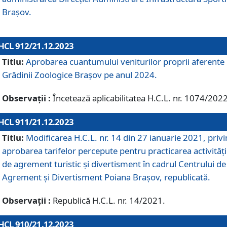
Brașov.
HCL 912/21.12.2023
Titlu:
Aprobarea cuantumului veniturilor proprii aferente
Grădinii Zoologice Braşov pe anul 2024.
Observații :
Încetează aplicabilitatea H.C.L. nr. 1074/2022
HCL 911/21.12.2023
Titlu:
Modificarea H.C.L. nr. 14 din 27 ianuarie 2021, priv
aprobarea tarifelor percepute pentru practicarea activități
de agrement turistic și divertisment în cadrul Centrului de
Agrement și Divertisment Poiana Brașov, republicată.
Observații :
Republică H.C.L. nr. 14/2021.
HCL 910/21.12.2023