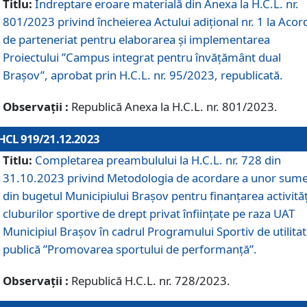
Titlu:
Îndreptare eroare materială din Anexa la H.C.L. nr.
801/2023 privind încheierea Actului adițional nr. 1 la Acor
de parteneriat pentru elaborarea și implementarea
Proiectului ”Campus integrat pentru învățământ dual
Brașov”, aprobat prin H.C.L. nr. 95/2023, republicată.
Observații :
Republică Anexa la H.C.L. nr. 801/2023.
HCL 919/21.12.2023
Titlu:
Completarea preambulului la H.C.L. nr. 728 din
31.10.2023 privind Metodologia de acordare a unor sum
din bugetul Municipiului Brașov pentru finanțarea activităț
cluburilor sportive de drept privat înființate pe raza UAT
Municipiul Brașov în cadrul Programului Sportiv de utilita
publică ”Promovarea sportului de performanță”.
Observații :
Republică H.C.L. nr. 728/2023.