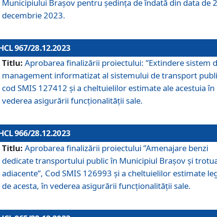
Municipiului Braşov pentru ședința de îndată din data de 
decembrie 2023.
HCL 967/28.12.2023
Titlu:
Aprobarea finalizării proiectului: ”Extindere sistem 
management informatizat al sistemului de transport publi
cod SMIS 127412 și a cheltuielilor estimate ale acestuia în
vederea asigurării funcționalității sale.
HCL 966/28.12.2023
Titlu:
Aprobarea finalizării proiectului ”Amenajare benzi
dedicate transportului public în Municipiul Brașov şi trotu
adiacente”, Cod SMIS 126993 și a cheltuielilor estimate le
de acesta, în vederea asigurării funcționalității sale.