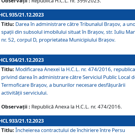
Observații :
Republică H.C.L. nr. 399/2023.
HCL 935/21.12.2023
Titlu:
Darea în administrare către Tribunalul Brașov, a un
spații din subsolul imobilului situat în Brașov, str. Iuliu Ma
nr. 52, corpul D, proprietatea Municipiului Brașov.
HCL 934/21.12.2023
Titlu:
Modificarea Anexei la H.C.L. nr. 474/2016, republica
privind darea în administrare către Serviciul Public Local d
Termoficare Braşov, a bunurilor necesare desfăşurării
activităţii serviciului.
Observații :
Republică Anexa la H.C.L. nr. 474/2016.
HCL 933/21.12.2023
Titlu:
Încheierea contractului de închiriere între Persu