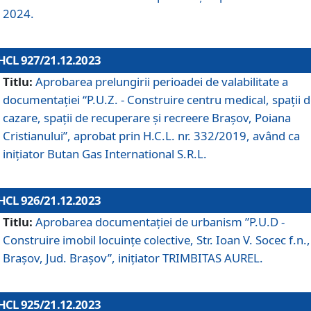
2024.
HCL 927/21.12.2023
Titlu:
Aprobarea prelungirii perioadei de valabilitate a
documentaţiei “P.U.Z. - Construire centru medical, spații 
cazare, spații de recuperare și recreere Brașov, Poiana
Cristianului”, aprobat prin H.C.L. nr. 332/2019, având ca
inițiator Butan Gas International S.R.L.
HCL 926/21.12.2023
Titlu:
Aprobarea documentaţiei de urbanism ”P.U.D -
Construire imobil locuințe colective, Str. Ioan V. Socec f.n.,
Brașov, Jud. Brașov”, inițiator TRIMBITAS AUREL.
HCL 925/21.12.2023