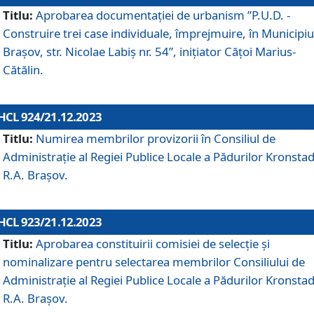
Titlu:
Aprobarea documentaţiei de urbanism ”P.U.D. -
Construire trei case individuale, împrejmuire, în Municipiu
Brașov, str. Nicolae Labiș nr. 54”, inițiator Cățoi Marius-
Cătălin.
HCL 924/21.12.2023
Titlu:
Numirea membrilor provizorii în Consiliul de
Administraţie al Regiei Publice Locale a Pădurilor Kronstad
R.A. Brașov.
HCL 923/21.12.2023
Titlu:
Aprobarea constituirii comisiei de selecție și
nominalizare pentru selectarea membrilor Consiliului de
Administrație al Regiei Publice Locale a Pădurilor Kronstad
R.A. Brașov.