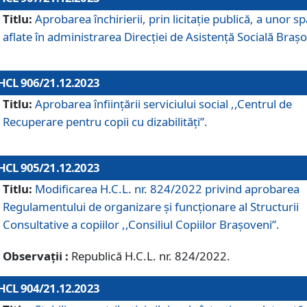
Titlu:
Aprobarea închirierii, prin licitație publică, a unor sp
aflate în administrarea Direcției de Asistență Socială Brașo
HCL 906/21.12.2023
Titlu:
Aprobarea înființării serviciului social ,,Centrul de
Recuperare pentru copii cu dizabilități”.
HCL 905/21.12.2023
Titlu:
Modificarea H.C.L. nr. 824/2022 privind aprobarea
Regulamentului de organizare şi funcţionare al Structurii
Consultative a copiilor ,,Consiliul Copiilor Braşoveni”.
Observații :
Republică H.C.L. nr. 824/2022.
HCL 904/21.12.2023