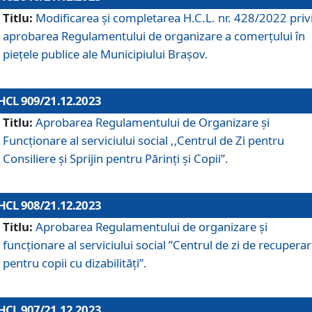
Titlu:
Modificarea și completarea H.C.L. nr. 428/2022 priv
aprobarea Regulamentului de organizare a comerțului în
piețele publice ale Municipiului Braşov.
HCL 909/21.12.2023
Titlu:
Aprobarea Regulamentului de Organizare și
Funcționare al serviciului social ,,Centrul de Zi pentru
Consiliere şi Sprijin pentru Părinţi şi Copii”.
HCL 908/21.12.2023
Titlu:
Aprobarea Regulamentului de organizare şi
funcţionare al serviciului social ”Centrul de zi de recupera
pentru copii cu dizabilități”.
HCL 907/21.12.2023