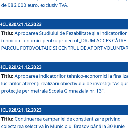
de 986.000 euro, exclusiv TVA.
HCL 930/21.12.2023
Titlu:
Aprobarea Studiului de Fezabilitate și a indicatorilor
tehnico-economici pentru proiectul „DRUM ACCES CĂTRE
PARCUL FOTOVOLTAIC ȘI CENTRUL DE APORT VOLUNTAR
HCL 929/21.12.2023
Titlu:
Aprobarea indicatorilor tehnico-economici la finaliz
lucrărilor aferenți realizării obiectivului de investiții “Asigu
protecție perimetrala Școala Gimnaziala nr. 13“.
HCL 928/21.12.2023
Titlu:
Continuarea campaniei de conștientizare privind
colectarea selectivă în Municipiul Braşov până la 30 iunie