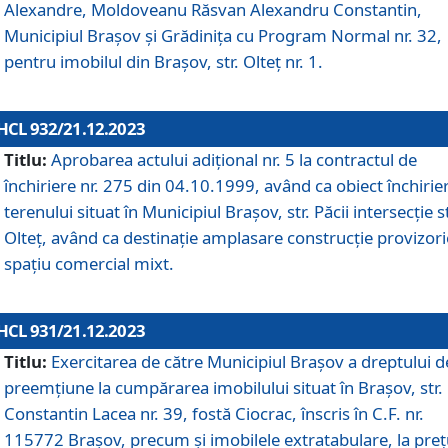
Alexandre, Moldoveanu Răsvan Alexandru Constantin,
Municipiul Braşov şi Grădinița cu Program Normal nr. 32,
pentru imobilul din Brașov, str. Olteț nr. 1.
HCL 932/21.12.2023
Titlu:
Aprobarea actului adițional nr. 5 la contractul de
închiriere nr. 275 din 04.10.1999, având ca obiect închirie
terenului situat în Municipiul Brașov, str. Păcii intersecție st
Olteț, având ca destinație amplasare construcție provizori
spațiu comercial mixt.
HCL 931/21.12.2023
Titlu:
Exercitarea de către Municipiul Brașov a dreptului d
preemțiune la cumpărarea imobilului situat în Brașov, str.
Constantin Lacea nr. 39, fostă Ciocrac, înscris în C.F. nr.
115772 Brașov, precum și imobilele extratabulare, la preț