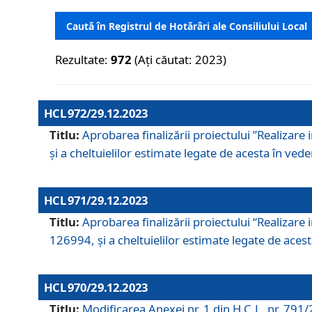
Caută în Registrul de Hotărâri ale Consiliului Local
Rezultate:
972
(Ați căutat: 2023)
HCL 972/29.12.2023
Titlu:
Aprobarea finalizării proiectului ”Realizare
și a cheltuielilor estimate legate de acesta în veder
HCL 971/29.12.2023
Titlu:
Aprobarea finalizării proiectului “Realizare 
126994, și a cheltuielilor estimate legate de acesta
HCL 970/29.12.2023
Titlu:
Modificarea Anexei nr. 1 din H.C.L. nr. 791/2