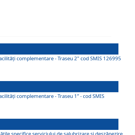
cu facilități complementare - Traseu 2" cod SMIS 126995
 facilităţi complementare - Traseu 1” - cod SMIS
țile specifice serviciului de salubrizare și deszăpezire