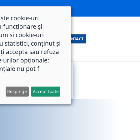
ește cookie-uri
 funcționare și
um și cookie-uri
CONTACT
statistici, conținut și
ți accepta sau refuza
e-urilor opționale;
nțiale nu pot fi
SERVICII
M.O.L.
PUBLICE
Respinge
Accept toate