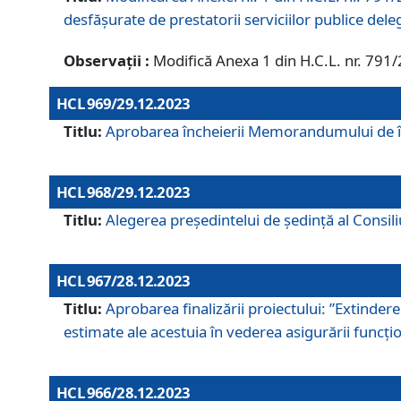
desfășurate de prestatorii serviciilor publice del
Observații :
Modifică Anexa 1 din H.C.L. nr. 791
HCL 969/29.12.2023
Titlu:
Aprobarea încheierii Memorandumului de înț
HCL 968/29.12.2023
Titlu:
Alegerea preşedintelui de şedinţă al Consil
HCL 967/28.12.2023
Titlu:
Aprobarea finalizării proiectului: ”Extinde
estimate ale acestuia în vederea asigurării funcțion
HCL 966/28.12.2023