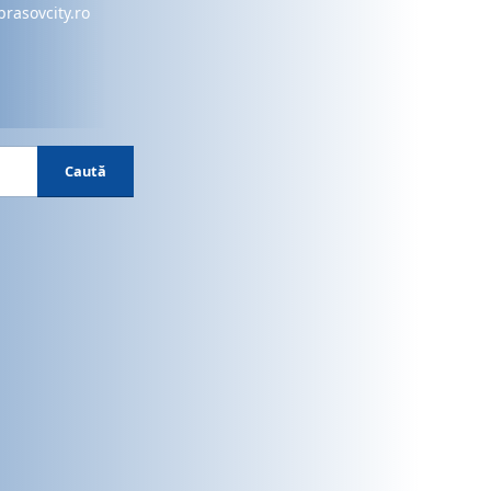
brasovcity.ro
Caută