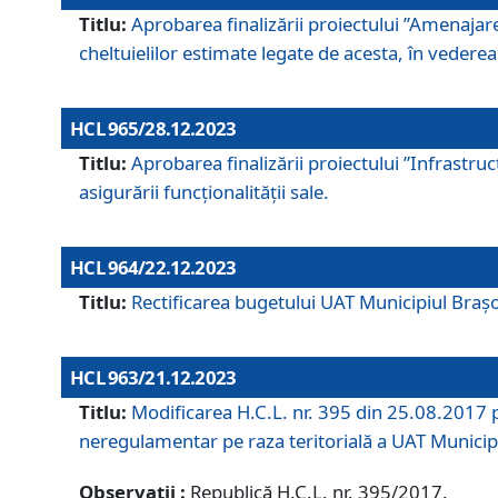
Titlu:
Aprobarea finalizării proiectului ”Amenajar
cheltuielilor estimate legate de acesta, în vederea 
HCL 965/28.12.2023
Titlu:
Aprobarea finalizării proiectului ”Infrastru
asigurării funcționalității sale.
HCL 964/22.12.2023
Titlu:
Rectificarea bugetului UAT Municipiul Bra
HCL 963/21.12.2023
Titlu:
Modificarea H.C.L. nr. 395 din 25.08.2017 p
neregulamentar pe raza teritorială a UAT Municip
Observații :
Republică H.C.L. nr. 395/2017.