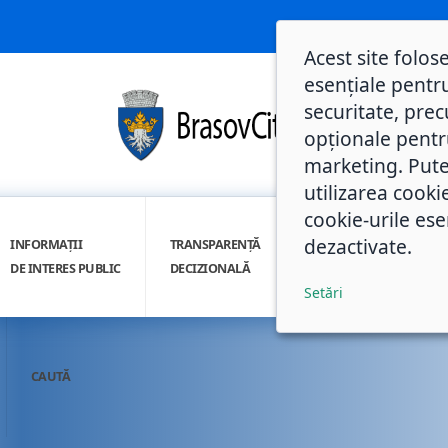
Acest site folos
esențiale pentru
securitate, prec
opționale pentru 
marketing. Pute
utilizarea cooki
cookie-urile ese
dezactivate.
INFORMAȚII
TRANSPARENȚĂ
INTEGRITATE
DE INTERES PUBLIC
DECIZIONALĂ
INSTITUȚIONALĂ
Setări
CAUTĂ