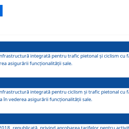
 infrastructură integrată pentru trafic pietonal și ciclism 
ea asigurării funcționalității sale.
infrastructură integrată pentru ciclism şi trafic pietonal cu
 în vederea asigurării funcționalității sale.
018, republicată, privind aprobarea tarifelor pentru activită