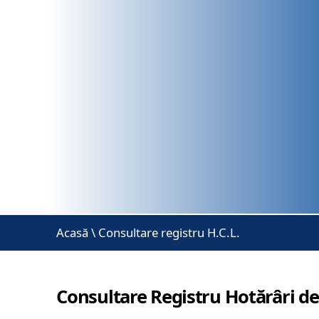
Acasă
\
Consultare registru H.C.L.
Consultare Registru Hotărâri de