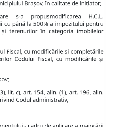
nicipiului
Brașov
,
în
calitate de ini
ț
iator
;
care s-a propus
modificarea
H.C.L.
ii cu p
â
n
ă
la 500
% a impozitului pentru
r
ş
i terenurilor
î
n categoria imobilelor
l Fiscal, cu modific
ă
rile
ș
i complet
ă
rile
ilor Codului Fiscal, cu modific
ă
rile
ș
i
șov;
(3)
,
lit.
c
)
,
art. 154
,
alin. (1)
,
art. 196
,
alin.
 privind Codul administrativ,
entului - cadru de aplicare a majorării