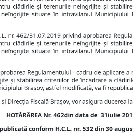
u clădirile şi terenurile neîngrijite şi stabilire
 neîngrijite situate în intravilanul Municipiul
C
.
L
.
nr. 462/31.07.2019 privind aprobarea Regulam
u clădirile şi terenurile neîngrijite şi stabilire
 neîngrijite situate în intravilanul Municipiul
aprobarea Regulamentului - cadru de aplicare a 
jite şi stabilirea criteriilor de încadrare a clădir
nicipiului Braşov,
astfel modificată, va fi republica
i Direcţia Fiscală Braşov, vor asigura ducerea la 
HOTĂRÂREA Nr.
462
din data de
3
1
iulie
201
publicată conform H.C.L. nr.
532
din 30 augus