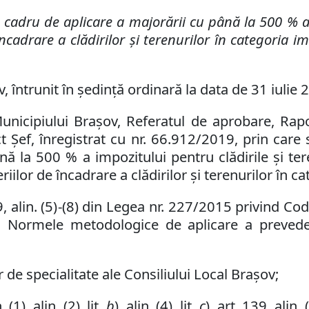
adru de aplicare a majorării cu până la 500 % a i
 încadrare a clădirilor şi terenurilor în categoria im
, întrunit în ședință ordinară la data de 31 iulie 
 Municipiului Brașov, Referatul de aprobare, Rap
ct Şef, înregistrat cu
nr. 66.912/2019, prin care
ă la 500 % a impozitului pentru clădirile şi teren
riilor de încadrare a clădirilor şi terenurilor în c
9
,
alin. (5)
-
(8) din Legea nr. 227/2015 privind Codu
in Normele metodologice de aplicare a preveder
 de specialitate ale Consiliului Local Brașov;
1), alin. (2), lit.
b
),
alin
.
(4)
,
lit.
c
)
,
art
.
139
.
alin. 