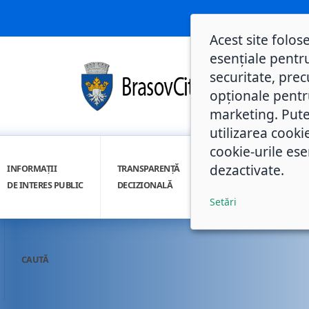
Acest site folos
esențiale pentru
securitate, prec
opționale pentru 
marketing. Pute
utilizarea cooki
cookie-urile ese
dezactivate.
INFORMAȚII
TRANSPARENȚĂ
INTEGRITATE
DE INTERES PUBLIC
DECIZIONALĂ
INSTITUȚIONALĂ
Setări
CAUTĂ