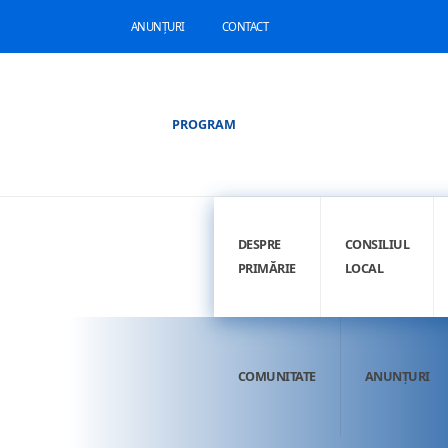
ANUNȚURI
CONTACT
PROGRAM
DESPRE
CONSILIUL
PRIMĂRIE
LOCAL
COMUNITATE
ANUNȚURI