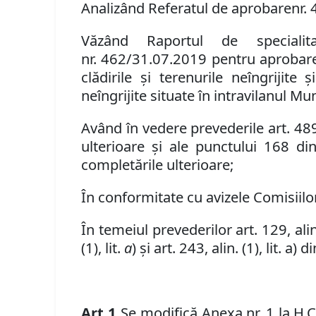
Analiz
â
nd Referatul de aprobare
nr.
Văzând Raportul de specialit
nr.
462/31.07.2019
pentru
aprobare
cl
ă
dirile
ş
i terenurile ne
î
ngrijite
ş
ne
î
ngrijite
situate în intravilanul Mu
Având în vedere prevederile art. 48
ulterioare şi ale punctului 168 d
complet
ă
rile ulterioare
;
În conformitate cu avizele Comisiilor
În temeiul prevederilor art. 129, alin. (
(1)
,
lit.
a
)
și art. 243, alin. (1), lit. 
Art.
1
.
Se modifică Anexa nr. 1 la H
.