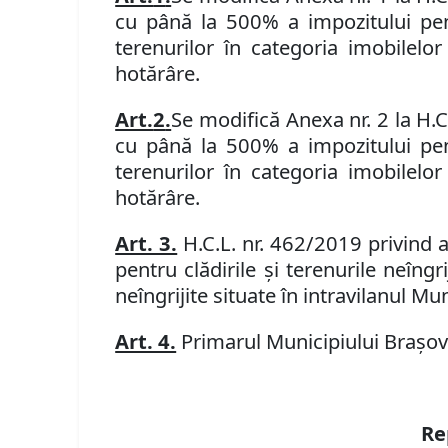
cu până la 500
% a impozitului pentr
terenurilor în categoria imobilelor
hotărâre.
Art.
2
.
Se modifică Anexa nr. 2 la H
.
cu până la 500
% a impozitului pentr
terenurilor în categoria imobilelor
hotărâre.
Art. 3.
H
.
C
.
L
. nr.
462/2019
privind 
pentru clădirile şi terenurile neîngri
neîngrijite situate în intravilanul Mu
Art. 4.
Primarul Municipiului Braşov ş
Re