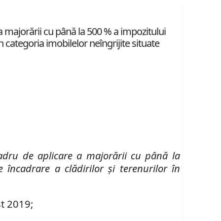
 majorării cu până la 500 % a impozitului
 în categoria imobilelor neîngrijite situate
dru de aplicare a major
ă
rii cu p
â
n
ă
la
de
î
ncadrare a cl
ă
dirilor
ş
i terenurilor
î
n
st 2019;