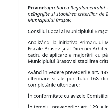
Privind:
aprobarea Regulamentului - c
neîngrijite şi stabilirea criteriilor de
Municipiului Braşov;
Consiliul Local al Municipiului Brașov
Analizând, la inițiativa Primarului
Fiscale Braşov şi al Direcţiei Arhite
cadru de aplicare a majorării cu pân
Municipiului Braşov şi stabilirea crite
Având în vedere prevederile art. 48
ulterioare şi ale punctului 168 d
complet
ă
rile ulterioare
;
În conformitate cu avizele Comisiilor
În temeiul prevederilor art. 129, alin. (