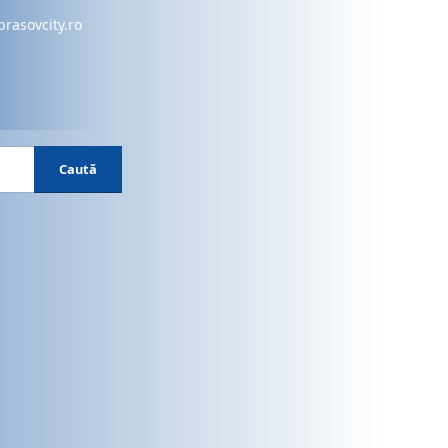
brasovcity.ro
Caută