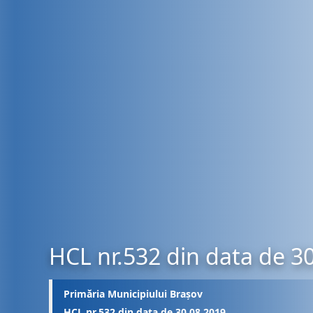
HCL nr.532 din data de 3
Primăria Municipiului Brașov
HCL nr.532 din data de 30.08.2019