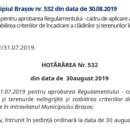
ipiul Brașov nr. 532 din data de 30.08.2019
 pentru aprobarea Regulamentului - cadru de aplicare a
abilirea criteriilor de încadrare a clădirilor şi terenurilor
62/31.07.2019.
HOTĂRÂREA Nr.
532
din data de
3
0
august
2019
1.07.2019
pentru
aprobarea Regulamentului - ca
e
ş
i terenurile ne
î
ngrijite
ş
i stabilirea criteriilor 
e în intravilanul Municipiului Braşov
;
v, întrunit în ședință ordinară la data de 30 augu