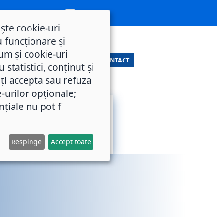
ește cookie-uri
 funcționare și
um și cookie-uri
CONTACT
statistici, conținut și
ți accepta sau refuza
e-urilor opționale;
nțiale nu pot fi
SERVICII
M.O.L.
PUBLICE
Respinge
Accept toate