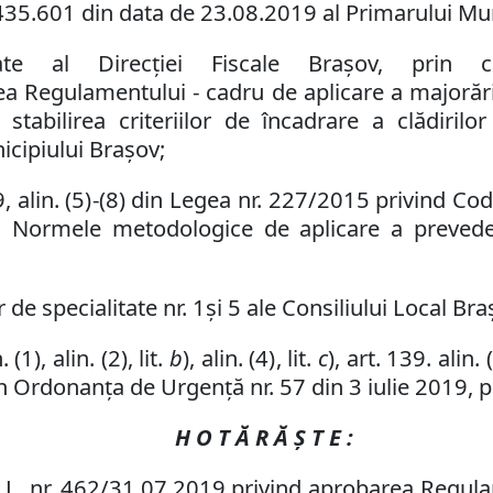
435.601
d
in data de
23.08.2019
al Primarului Mu
ate al Direcției Fiscale Brașov, prin 
a Regulamentului - cadru de aplicare a major
ă
r
i stabilirea criteriilor de
î
ncadrare a cl
ă
dirilo
nicipiului Braşov
;
9
,
alin. (5)
-
(8) din Legea nr. 227/2015 privind Codu
in Normele metodologice de aplicare a preveder
 de specialitate nr. 1
și 5 ale Consiliului Local Bra
1), alin. (2), lit.
b
),
alin
.
(4)
,
lit.
c
)
,
art
.
139
.
alin. 
a) din Ordonanța de Urgență nr. 57 din 3 iulie 2019,
H O T Ă R Ă Ş T E :
C
.
L
.
nr. 462/31.07.2019 privind aprobarea Regulam