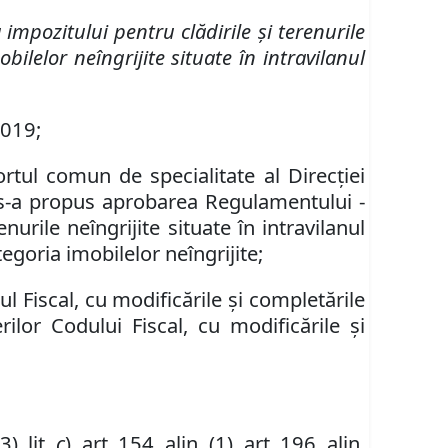
mpozitului pentru clădirile şi terenurile
obilelor neîngrijite situate în intravilanul
2019;
ortul comun de specialitate al Direcţiei
 s-a propus aprobarea Regulamentului -
urile neîngrijite situate în intravilanul
ategoria imobilelor neîngrijite;
l Fiscal, cu modific
ă
rile
ș
i complet
ă
rile
ilor Codului Fiscal, cu modific
ă
rile
ș
i
(3)
,
lit.
c
)
,
art. 154
,
alin. (1)
,
art. 196
,
alin.