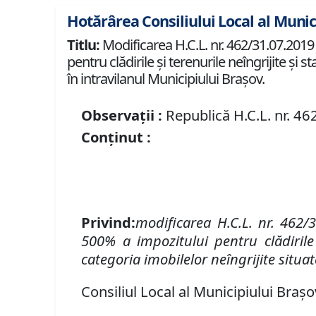
Hotărârea Consiliului Local al Munic
Titlu:
Modificarea H.C.L. nr. 462/31.07.2019
pentru clădirile şi terenurile neîngrijite şi st
în intravilanul Municipiului Braşov.
Observații :
Republică H.C.L. nr. 4
Conținut :
Privind:
modificarea
H.C.L. nr.
462/3
500
% a impozitului pentru cl
ă
diril
categoria imobilelor ne
î
ngrijite
situat
Consiliul Local al Municipiului Brașo