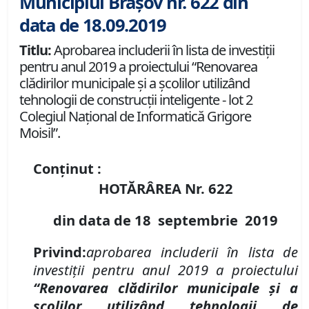
Municipiul Brașov nr. 622 din
data de 18.09.2019
Titlu:
Aprobarea includerii în lista de investiții
pentru anul 2019 a proiectului “Renovarea
clădirilor municipale şi a şcolilor utilizând
tehnologii de construcții inteligente - lot 2
Colegiul Național de Informatică Grigore
Moisil”.
Conținut :
HOTĂRÂREA Nr.
622
din data de
18 septembrie
2019
Privind
:
aprobare
a includerii
în
lista de
investiții
pentru anul 2019 a proiectului
“Renovarea clădirilor municipale şi a
şcolilor utilizând tehnologii de