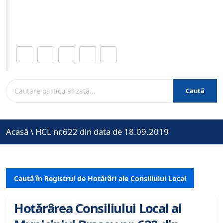
Site-ul oficial al Primariei Municipiului Brasov /
www.brasovcity.ro
Distribuie această pagină.
Caută
Acasă
\
HCL nr.622 din data de 18.09.2019
Caută în Registrul de Hotărâri ale Consiliului Local
Hotărârea Consiliului Local al