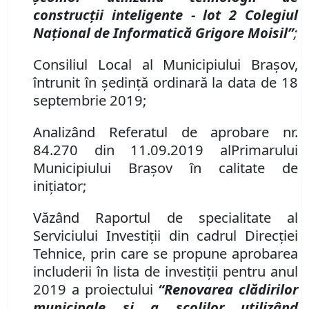
construc
ț
ii inteligente
-
lot 2 Colegiul
Na
ț
ional de Informatic
ă
Grigore Moisil”
;
Consiliul Local al Municipiului Brașov,
întrunit în ședință ordinară la data de 18
septembrie 2019;
Analiz
â
nd
Referatul de
aprobare
nr.
84
.
270
din
11.09.2019 al
P
rimarului
Municipiului Braşov
în calitate de
inițiator;
Văzând Raportul de specialitate al
Serviciului Investiții din cadrul Direcţiei
Tehnice, prin care se propune
aprobare
a
includerii
în
lista de
investiții
pentru anul
2019 a proiectului
“Renovarea clădirilor
municipale şi a şcolilor utilizând