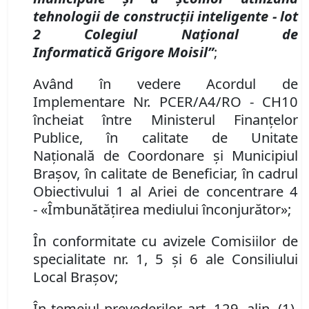
tehnologii de construc
ț
ii inteligente
-
lot
2 Colegiul Na
ț
ional de
Informatic
ă
Grigore Moisil”
;
Având în vedere
Acordul de
Implementare Nr
.
PCER/A4/RO
-
CH10
î
ncheiat
î
ntre Ministerul Finan
ț
elor
Publice,
în
calitate de Unitate
Na
ț
ional
ă
de Coordonare
și
Municipiul
Brașov
,
în
calitate de Beneficiar, în cadrul
Obiectivului 1 al Ariei de concentrare 4
-
«
Î
mbun
ătăț
irea mediului
î
nconjur
ă
tor»
;
În conformitate cu avizele Comisiilor de
specialitate nr. 1, 5 și 6 ale Consiliului
Local Brașov;
În temeiul prevederilor art. 129, alin. (1),