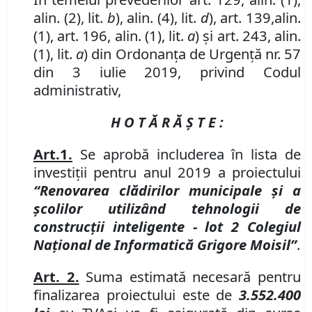
alin. (2), lit.
b
),
alin. (4)
,
lit.
d
)
,
art. 139
,
alin.
(1)
, art. 196, alin. (1), lit.
a
) și art. 243, alin.
(1), lit.
a
) din Ordonanța de Urgență nr. 57
din 3 iulie 2019, privind Codul
administrativ,
H O T Ă R Ă Ş T E :
Art.
1.
Se aprobă includerea
în
lista de
investiţii pentru anul 2019 a proiectului
“Renovarea
clădirilor municipale şi a
şcolilor utilizând tehnologii de
construc
ț
ii inteligente
-
lot 2 Colegiul
Na
ț
ional de Informatic
ă
Grigore Moisil”
.
Art. 2.
Suma estimată necesară pentru
finalizarea proiectului este de
3.552.400