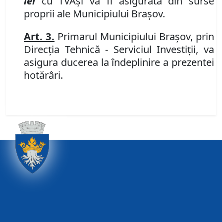
lei
cu TVA
şi va fi asigurată din surse
proprii ale Municipiului Braşov.
Art. 3
.
Primarul Municipiului Braşov, prin
Direcţia Tehnică
-
Serviciul Investiţii, va
asigura ducerea la îndeplinire a prezentei
hotărâri.