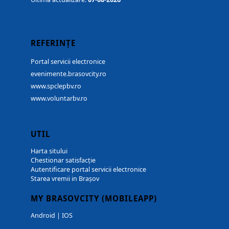
REFERINȚE
Portal servicii electronice
evenimente.brasovcity.ro
www.spclepbv.ro
www.voluntarbv.ro
UTIL
Harta sitului
Chestionar satisfacție
Autentificare portal servicii electronice
Starea vremii in Brașov
MY BRASOVCITY (MOBILEAPP)
Android
|
IOS