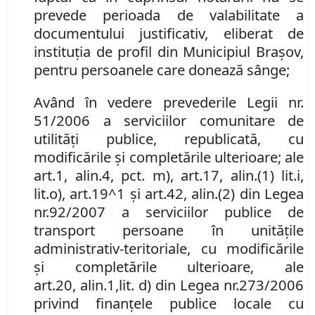
prevede perioada de valabilitate a
documentului justificativ,
eliberat de
instituţia de profil din Municipiul Braşov,
pentru persoanele care donează sânge;
Având în vedere prevederile Legii nr.
51/2006 a serviciilor comunitare de
utilităţi publice, republicată, cu
modificările și completările ulterioare
;
ale
art.
1
,
alin.
4
,
pct.
m
), art.
17
,
alin.
(1) lit.
i,
lit.
o
)
, art.
19^1 şi art.
42
,
alin.
(2) din Legea
nr.
92/2007 a serviciilor publice de
transport persoane în unităţile
administrativ-teritoriale, cu modificările
şi completările ulterioare, ale
art.
20
,
alin.
1
,
lit. d)
din Legea nr.
273/2006
privind finanţele publice locale cu