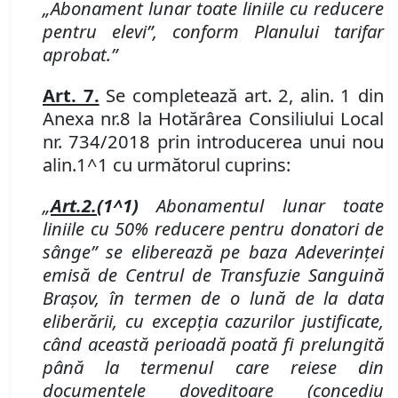
„Abonament lunar toate liniile cu reducere
pentru elevi”, conform Planului tarifar
aprobat.”
Art. 7.
Se completează art. 2
,
alin. 1 din
Anexa nr.
8 la Hotărârea Consiliului Local
nr. 734/2018 prin introducerea unui nou
alin.
1^1 cu următorul cuprins:
„
Art.
2
.
(1^1)
Abonamentul lunar toate
liniile cu 50
% reducere pentru donatori de
sânge” se eliberează pe baza
Adeverinţei
emisă de
Centrul de Transfuzie Sanguină
Braşov
, în termen de o lună de la data
eliberării, cu excepţia cazurilor justificate,
când această perioadă poată fi prelungită
până la termenul care reiese din
documentele doveditoare (concediu