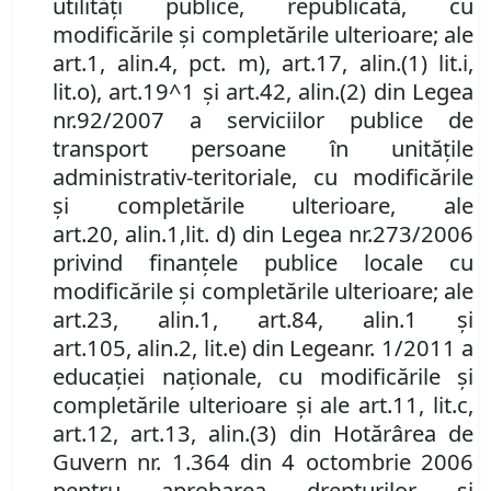
utilităţi publice, republicată, cu
modificările și completările ulterioare
;
ale
art.
1
,
alin.
4
,
pct.
m
), art.
17
,
alin.
(1) lit.
i,
lit.
o
)
, art.
19^1 şi art.
42
,
alin.
(2) din Legea
nr.
92/2007 a serviciilor publice de
transport persoane în unităţile
administrativ-teritoriale, cu modificările
şi completările ulterioare, ale
art.
20
,
alin.
1
,
lit. d)
din Legea nr.
273/2006
privind finanţele publice locale cu
modificările şi completările ulterioare; ale
art.
23
,
alin.
1, art.
84
,
alin.
1 şi
art.
105
,
alin.
2
,
lit.
e
)
din Legea
nr. 1/2011 a
educaţiei naţionale, cu modificările şi
completările ulterioare şi ale art.
11
,
lit.
c,
art.
12, art.
13
,
alin.
(3) din Hotărârea de
Guvern nr. 1.364 din 4 octombrie 2006
pentru aprobarea drepturilor şi