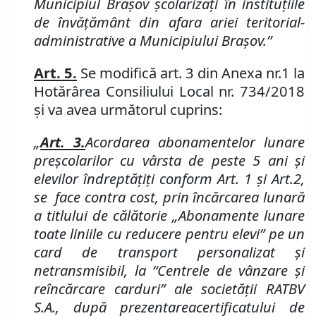
Municipiul Braşov şcolarizaţi în instituţiile
de învăţământ din afara ariei teritorial-
administrative a Municipiului Braşov.”
Art. 5.
Se modifică art. 3 din Anexa nr.
1 la
Hotărârea Consiliului Local nr. 734/2018
şi va avea următorul cuprins:
„
Art. 3
.
Acordarea abonamentelor lunare
preşcolarilor
cu vârsta de peste 5 ani
şi
e
levilor
îndreptăţiţi conform Art. 1 şi Art.
2,
se face contra cost,
prin încărcarea lunară
a titlului de călătorie „Abonamente lunare
toate liniile cu reducere pentru elevi” pe un
card de transport personalizat şi
netransmisibil, la “Centrele de vânzare şi
reîncărcare carduri” ale
societăţii
RATBV
S
.
A
.
, după prezentarea
certificatului de