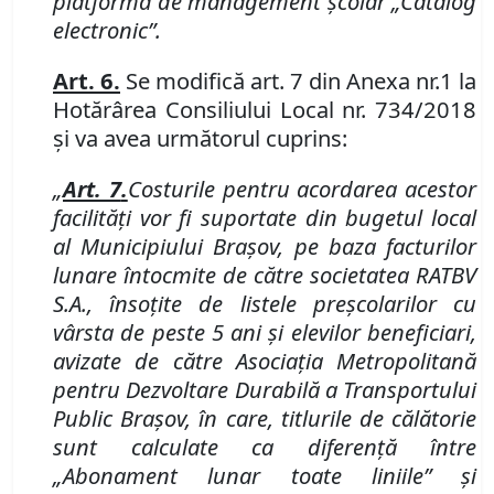
platforma de management școlar „Catalog
electronic”.
Art. 6.
Se modifică art. 7 din Anexa nr.
1 la
Hotărârea Consiliului Local nr. 734/2018
şi va avea următorul cuprins:
„
Art. 7
.
Costurile pentru acordarea acestor
facilităţi vor fi suportate din bugetul local
al Municipiului Braşov, pe baza facturilor
lunare întocmite de către societatea
RATBV
S
.
A
.
, însoţite de listele preşcolarilor cu
vârsta de peste 5 ani şi elevilor beneficiari,
avizate de către
Asociația Metropolitană
pentru Dezvoltare Durabilă a Transportului
Public Brașov,
în care, titlurile de călătorie
sunt calculate ca diferenţă între
„Abonament lunar toate liniile” şi