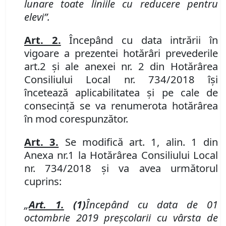
lunare toate liniile cu reducere pentru
elevi”.
Art. 2.
Începând cu data intrării în
vigoare a prezentei hotărâri prevederile
art.
2
și ale anexei nr. 2
din
Hotărârea
Consiliului Local nr. 734/2018 îşi
încetează aplicabilitatea
și pe cale de
consecință se va renumerota hotărârea
în mod corespunzător.
Art. 3.
Se modifică art. 1
,
alin. 1 din
Anexa nr.
1 la Hotărârea Consiliului Local
nr. 734/2018
şi va avea următorul
cuprins
:
„
Art. 1
.
(1)
Începând cu data de 01
octombrie 2019
preşcolarii
cu vârsta de