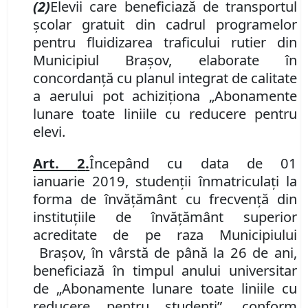
(2)
Elevii care beneficiază de transportul
școlar
gratuit din cadrul programelor
pentru fluidizarea traficului rutier din
Municipiul Braşov,
elaborate în
concordanţă cu planul integrat de calitate
a aerului pot achiziţiona
„Abonamente
lunare toate liniile cu reducere pentru
elevi.
Art.
2
.
Începând cu data de 01
ianuarie
2019,
studenţii înmatriculaţi la
forma de învăţământ cu frecvenţă din
instituţiile de învăţământ superior
acreditate de pe raza Municipiului
Braşov, în vârstă de până la 26 de ani,
beneficiază în timpul anului universitar
de „Abonamente lunare toate liniile cu
reducere pentru studenţi”
,
conform