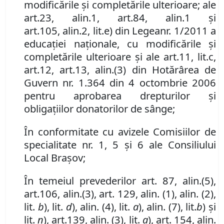
modificările şi completările ulterioare; ale
art.
23
,
alin.
1, art.
84
,
alin.
1 şi
art.
105
,
alin.
2
,
lit.
e
)
din Legea
nr. 1/2011 a
educaţiei naţionale, cu modificările şi
completările ulterioare şi ale art.
11
,
lit.
c,
art.
12, art.
13
,
alin.
(3) din Hotărârea de
Guvern nr. 1.364 din 4 octombrie 2006
pentru aprobarea drepturilor şi
obligaţiilor donatorilor de sânge;
În conformitate cu avizele Comisiilor de
specialitate nr. 1, 5 și 6 ale Consiliului
Local Brașov;
În temeiul prevederilor
art. 87
,
alin.
(5),
art.
106
,
alin.
(3),
art. 129, alin. (1), alin. (2),
lit.
b
), lit.
d
),
alin. (4)
,
lit.
a
), alin. (7)
,
lit.
b
) şi
lit.
n
), art.
139
,
alin. (3)
,
lit.
a
), art. 154
,
alin.