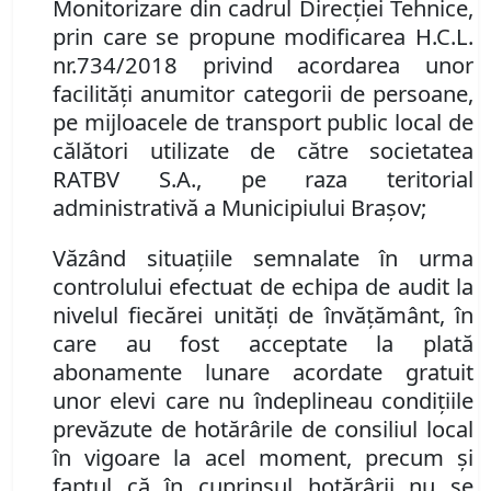
Monitorizare din cadrul Direcției Tehnice,
prin care se propune
modificarea H.C.L.
nr.
734/2018 privind
acordarea unor
facilităţi anumitor
categorii de persoane
,
pe mijloacele de transport public local de
călători utilizate de către societatea
RATBV S
.
A
.
, pe raza teritorial
administrativă a Municipiului Braşov
;
Văzând
situaţiile semnalate în urma
controlului efectuat de echipa de audit la
nivelul fiecărei unităţi de învăţământ, în
care au fost acceptate la plată
abonamente lunare acordate gratuit
unor elevi care nu îndeplineau condiţiile
prevăzute de hotărârile de consiliul local
în vigoare la acel moment,
precum şi
faptul că în cuprinsul hotărârii
nu se