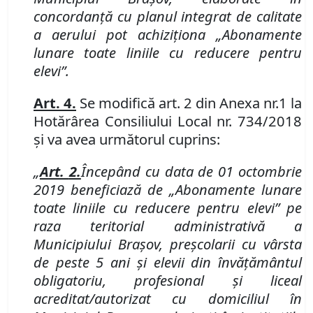
concordanţă cu planul integrat de calitate
a aerului pot achiziţiona
„Abonamente
lunare toate liniile cu reducere pentru
elevi”.
Art. 4.
Se modifică art. 2 din Anexa nr.
1 la
Hotărârea Consiliului Local nr. 734/2018
şi va avea următorul cuprins:
„
Art.
2.
Începând cu data de 01 octombrie
2019 beneficiază de
„Abonamente lunare
toate liniile cu reducere pentru elevi”
pe
raza teritorial administrativă a
Municipiului Braşov,
preşcolarii
cu vârsta
de peste 5 ani
şi
elevii
din învăţământul
obligatoriu, profesional şi liceal
acreditat/autorizat
cu domiciliul în