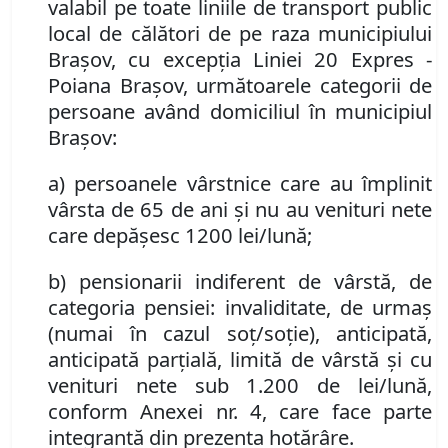
valabil
pe toate liniile de transport public
local de călători de pe raza municipiului
Braşov, cu excepţia Liniei 20 Expres -
Poiana Braşov, următoarele categorii de
persoane având domiciliul în municipiul
Braşov:
a) persoanele vârstnice care au împlinit
vârsta de 65 de ani şi nu au venituri nete
care depăşesc 1200 lei/lună;
b) pensionarii indiferent de vârstă, de
categoria pensiei: invaliditate, de urmaş
(numai în cazul soţ/soţie), anticipată,
anticipată parţială, limită de vârstă şi cu
venituri nete sub 1.200 de lei/lună,
conform Anexei nr.
4
,
care face
parte
integrantă din prezenta hotărâre.