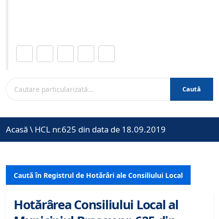
Site-ul oficial al Primariei Municipiului Brasov /
www.brasovcity.ro
Distribuie această pagină.
Caută
Acasă
\
HCL nr.625 din data de 18.09.2019
Caută în Registrul de Hotărâri ale Consiliului Local
Hotărârea Consiliului Local al