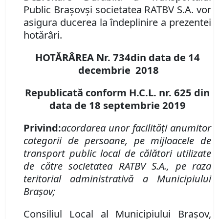
Public Brașov
şi societatea RATBV S.A. vor
asigura ducerea la îndeplinire a prezentei
hotărâri
.
HOTĂRÂREA Nr.
734
din data de
14
decembrie
201
8
Republicată conform H.C.L. nr. 625 din
data de 18 septembrie 2019
Privind:
acordarea unor facilităţi anumitor
categorii de persoane
, pe mijloacele de
transport public local de călători utilizate
de către societatea
RATBV S.A.
, pe raza
teritorial administrativă a Municipiului
Braşov;
Consiliul Local al Municipiului Brașov,