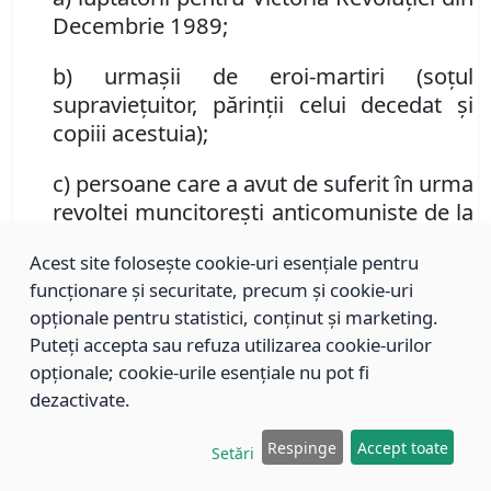
Decembrie 1989;
b) urmaşii de eroi-martiri (soţul
supravieţuitor, părinţii celui decedat şi
copiii acestuia);
c)
persoane care a avut de suferit în urma
revoltei muncitoreşti anticomuniste de la
Braşov din noiembrie 1987;
Acest site folosește cookie-uri esențiale pentru
d) soţ al persoanei care a avut de suferit
funcționare și securitate, precum și cookie-uri
în urma revoltei muncitoreşti
opționale pentru statistici, conținut și marketing.
Puteți accepta sau refuza utilizarea cookie-urilor
anticomuniste de la Braşov din
opționale; cookie-urile esențiale nu pot fi
noiembrie 1987;
dezactivate.
e) urmaşi ai persoanelor care au decedat
Respinge
Accept toate
în urma revoltei muncitoreşti
Setări
anticomuniste de la Braşov din