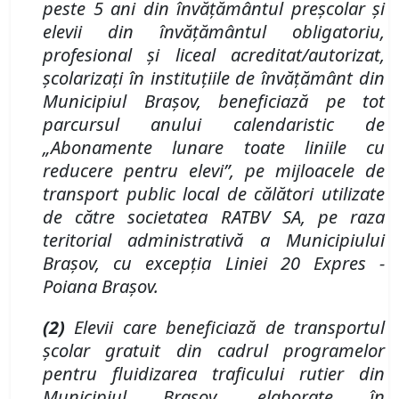
peste 5 ani
din
învăţământul preşcolar
şi
e
levii
din
învăţământul obligatoriu,
profesional şi liceal acreditat/autorizat,
şcolarizaţi în instituţiile de învăţământ din
Municipiul Braşov, beneficiază
pe tot
parcursul anului calendaristic de
„Abonamente lunare toate liniile cu
reducere pentru elevi”
, pe mijloacele de
transport public local de călători utilizate
de către societatea
RATBV SA,
pe raza
teritorial administrativă a Municipiului
Braşov, cu excepţia Liniei 20 Expres -
Poiana Braşov.
(2)
Elevii care beneficiază de transportul
școlar
gratuit din cadrul programelor
pentru fluidizarea traficului rutier din
Municipiul Braşov,
elaborate în