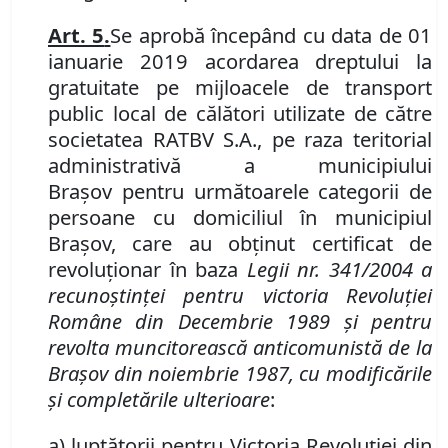
Art.
5
.
Se aprobă începând cu data de 01
ianuarie
2019 acordarea dreptului la
gratuitate
pe mijloacele de transport
public local de călători utilizate de către
societatea
RATBV S.A.
, pe raza teritorial
administrativă a municipiului
Braşov
pentru
următoarele categorii de
persoane cu domiciliul în municipiul
Braşov, care au obţinut certificat de
revoluţionar în baza
Legii nr. 341/2004
a
recunoştinţei pentru victoria Revoluţiei
Române din Decembrie 1989 şi pentru
revolta muncitorească anticomunistă de la
Braşov din noiembrie 1987,
cu modificările
şi completările ulterioare
:
a) luptătorii pentru Victoria Revoluţiei din