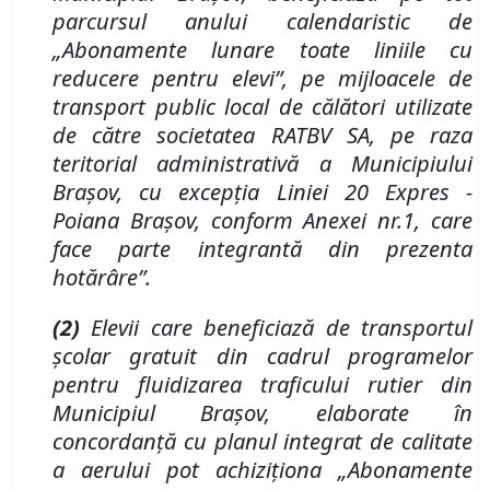
parcursul anului calendaristic de
„Abonamente lunare toate liniile cu
reducere pentru elevi”
, pe mijloacele de
transport public local de călători utilizate
de către societatea
RATBV SA,
pe raza
teritorial administrativă a Municipiului
Braşov, cu excepţia Liniei 20 Expres -
Poiana Braşov, conform Anexei nr.
1,
care
face
parte integrantă din prezenta
hotărâre”.
(2)
Elevii care beneficiază de transportul
școlar
gratuit din cadrul programelor
pentru fluidizarea traficului rutier din
Municipiul Braşov,
elaborate în
concordanţă cu planul integrat de calitate
a aerului pot achiziţiona
„Abonamente