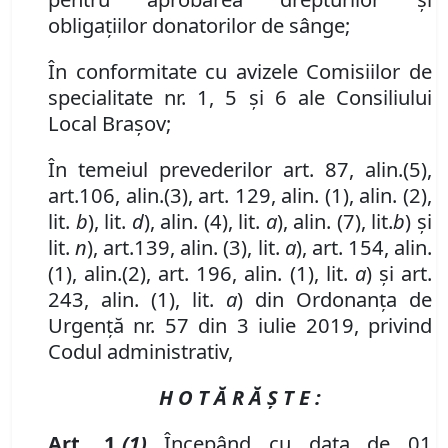
obligaţiilor donatorilor de sânge;
În conformitate cu avizele Comisiilor de
specialitate nr. 1, 5 și 6 ale Consiliului
Local Brașov;
În temeiul prevederilor
art. 87
,
alin.
(5),
art.
106
,
alin.
(3),
art. 129, alin. (1), alin. (2),
lit.
b
), lit.
d
),
alin. (4)
,
lit.
a
), alin. (7)
,
lit.
b
) şi
lit.
n
), art.
139
,
alin. (3)
,
lit.
a
), art. 154
,
alin.
(1), alin.
(2),
art. 196, alin. (1), lit.
a
) și art.
243, alin. (1), lit.
a
) din Ordonanța de
Urgență nr. 57 din 3 iulie 2019, privind
Codul administrativ,
H O T Ă R Ă Ş T E :
Art. 1.
(1)
Începând cu data de 01