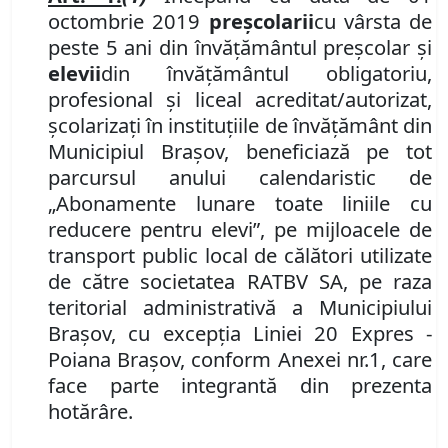
octombrie 2019
preşcolarii
cu vârsta de
peste 5 ani
din
învăţământul preşcolar
şi
e
levii
din
învăţământul obligatoriu,
profesional şi liceal acreditat/autorizat,
şcolarizaţi în instituţiile de învăţământ din
Municipiul Braşov, beneficiază
pe tot
parcursul anului calendaristic de
„Abonamente lunare toate liniile cu
reducere pentru elevi”
, pe mijloacele de
transport public local de călători utilizate
de către societatea
RATBV SA,
pe raza
teritorial administrativă a Municipiului
Braşov, cu excepţia Liniei 20 Expres -
Poiana Braşov, conform Anexei nr.
1,
care
face
parte integrantă din prezenta
hotărâre.