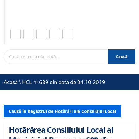
Site-ul oficial al Primariei Municipiului Brasov /
www.brasovcity.ro
Distribuie această pagină.
Caută
Acasă
\
HCL nr.689 din data de 04.10.2019
Caută în Registrul de Hotărâri ale Consiliului Local
Hotărârea Consiliului Local al