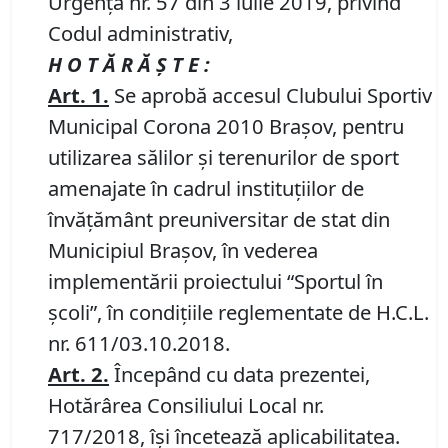
Urgență nr. 57 din 3 iulie 2019, privind
Codul administrativ,
H O T Ă R Ă Ş T E :
Art
. 1.
Se aprobă accesul Clubului Sportiv
Municipal Corona 2010 Braşov, pentru
utilizarea sălilor şi terenurilor de sport
amenajate în cadrul instituţiilor de
învăţământ preuniversitar de stat din
Municipiul Braşov, în vederea
implementării proiectului “Sportul în
şcoli”, în condiţiile reglementate de H.C.L.
nr. 611/03.10.2018.
Art. 2.
Începând cu data prezentei,
Hotărârea Consiliului Local nr.
717/2018, își încetează aplicabilitatea.