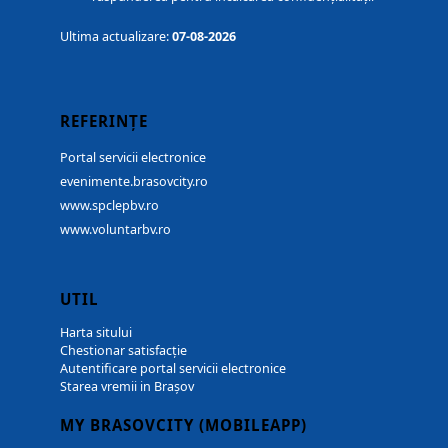
Ultima actualizare:
07-08-2026
REFERINȚE
Portal servicii electronice
evenimente.brasovcity.ro
www.spclepbv.ro
www.voluntarbv.ro
UTIL
Harta sitului
Chestionar satisfacție
Autentificare portal servicii electronice
Starea vremii in Brașov
MY BRASOVCITY (MOBILEAPP)