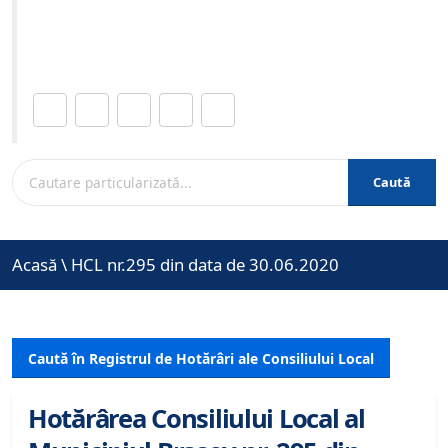
Site-ul oficial al Primariei Municipiului Brasov /
www.brasovcity.ro
Distribuie această pagină.
Caută
Acasă
\
HCL nr.295 din data de 30.06.2020
Caută în Registrul de Hotărâri ale Consiliului Local
Hotărârea Consiliului Local al