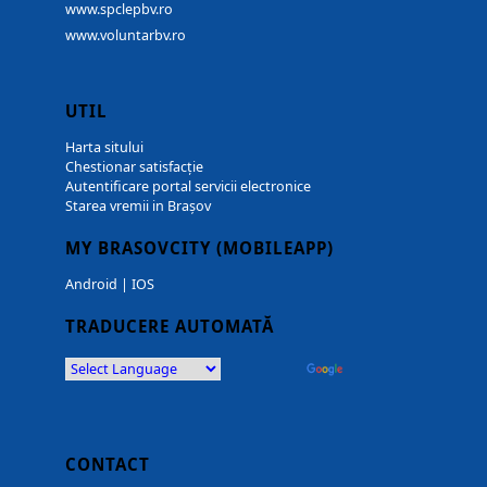
www.spclepbv.ro
www.voluntarbv.ro
UTIL
Harta sitului
Chestionar satisfacție
Autentificare portal servicii electronice
Starea vremii in Brașov
MY BRASOVCITY (MOBILEAPP)
Android
|
IOS
TRADUCERE AUTOMATĂ
Powered by
Translate
CONTACT