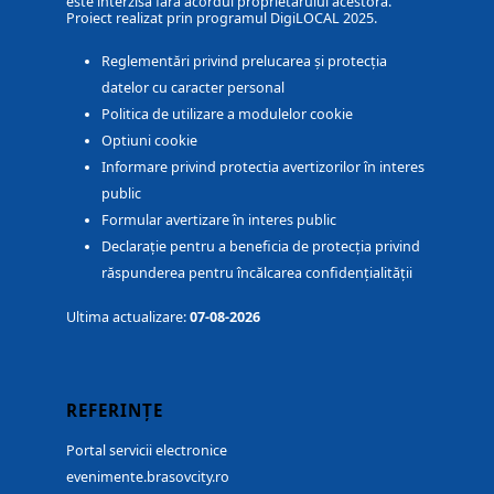
este interzisă fără acordul proprietarului acestora.
Proiect realizat prin programul DigiLOCAL 2025.
Reglementări privind prelucarea și protecția
datelor cu caracter personal
Politica de utilizare a modulelor cookie
Optiuni cookie
Informare privind protectia avertizorilor în interes
public
Formular avertizare în interes public
Declarație pentru a beneficia de protecția privind
răspunderea pentru încălcarea confidențialității
Ultima actualizare:
07-08-2026
REFERINȚE
Portal servicii electronice
evenimente.brasovcity.ro