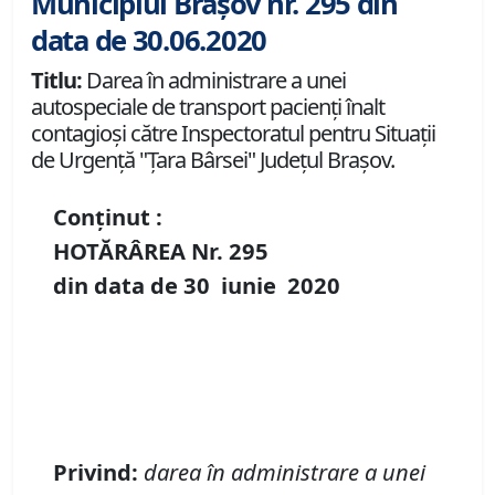
Municipiul Brașov nr. 295 din
data de 30.06.2020
Titlu:
Darea în administrare a unei
autospeciale de transport pacienți înalt
contagioși către Inspectoratul pentru Situaţii
de Urgenţă "Ţara Bârsei" Judeţul Brașov.
Conținut :
HOTĂRÂREA Nr.
295
din data de
30 iunie
20
20
P
rivind
:
darea în
administrare
a unei