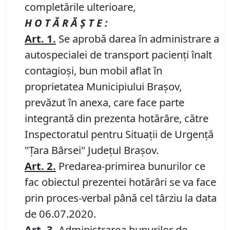
completările ulterioare,
H O T Ă R Ă Ş T E :
Art.
1.
Se aprobă darea în administrare a
autospecialei de transport pacienți înalt
contagioși, bun mobil aflat în
proprietatea Municipiului Braşov,
prevăzut în anexa, care face parte
integrantă din prezenta hotărâre, către
Inspectoratul pentru Situaţii de Urgenţă
"Ţara Bârsei" Judeţul Brașov.
Art.
2.
Predarea-primirea bunurilor ce
fac obiectul prezentei hotărâri se va face
prin proces-verbal până cel târziu la data
de 06.07.2020.
Art.
3.
Administrarea bunurilor de