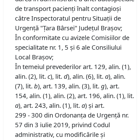
de transport pacienți înalt contagioși
către Inspectoratul pentru Situaţii de
Urgenţă "Ţara Bârsei" Judeţul Brașov;
În conformitate cu avizele Comisiilor de
specialitate nr. 1, 5 și 6 ale Consiliului
Local Brașov;
În temeiul prevederilor art. 129, alin. (1),
alin. (2), lit.
c
), lit.
d
), alin. (6), lit.
a
), alin.
(7), lit.
b
), art. 139, alin. (3), lit.
g
), art.
154, alin. (1), alin. (2), art. 196, alin. (1), lit.
a
), art. 243, alin. (1), lit.
a
) și art.
299 - 300 din Ordonanța de Urgență nr.
57 din 3 iulie 2019, privind Codul
administrativ, cu modificările și