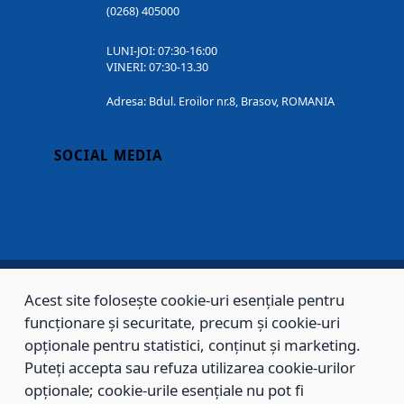
(0268) 405000
LUNI-JOI: 07:30-16:00
VINERI: 07:30-13.30
Adresa: Bdul. Eroilor nr.8, Brasov, ROMANIA
SOCIAL MEDIA
Acest site folosește cookie-uri esențiale pentru
Copyright © 2002 - 2026 - PRIMĂRIA MUNICIPIULUI BRAȘOV, toate drepturile
funcționare și securitate, precum și cookie-uri
rezervate.
opționale pentru statistici, conținut și marketing.
Puteți accepta sau refuza utilizarea cookie-urilor
Sitemap
Contact
opționale; cookie-urile esențiale nu pot fi