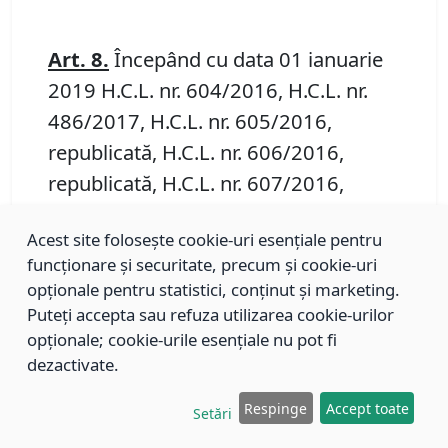
Art. 8.
Începând cu data 01 ianuarie
2019 H.C.L. nr. 604/2016, H.C.L. nr.
486/2017, H.C.L. nr. 605/2016,
republicată, H.C.L. nr. 606/2016,
republicată, H.C.L. nr. 607/2016,
republicată, H.C.L. nr. 608/2016,
Acest site folosește cookie-uri esențiale pentru
republicată, H.C.L. nr. 609/2016,
funcționare și securitate, precum și cookie-uri
republicată, H.C.L. nr. 610/2016,
opționale pentru statistici, conținut și marketing.
republicată şi H.C.L. nr. 333/2017 îşi
Puteți accepta sau refuza utilizarea cookie-urilor
încetează aplicabilitatea.
opționale; cookie-urile esențiale nu pot fi
dezactivate.
Art. 9.
Primarul Municipiului Braşov, prin
Direcţia Tehnică - Compartimentul
Respinge
Accept toate
Setări
Transport şi Monitorizare, Serviciul Public