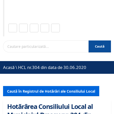
Site-ul oficial al Primariei Municipiului Brasov /
www.brasovcity.ro
Distribuie această pagină.
Caută
Acasă
\
HCL nr.304 din data de 30.06.2020
Caută în Registrul de Hotărâri ale Consiliului Local
Hotărârea Consiliului Local al