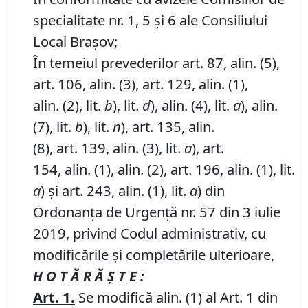
specialitate nr. 1, 5 și 6 ale Consiliului
Local Brașov;
În temeiul prevederilor art. 87, alin. (5),
art. 106, alin. (3), art. 129, alin. (1),
alin. (2), lit.
b
), lit.
d
), alin. (4), lit.
a
), alin.
(7), lit.
b
), lit.
n
), art. 135, alin.
(8), art. 139, alin. (3), lit.
a
), art.
154, alin. (1), alin. (2), art. 196, alin. (1), lit.
a
) și art. 243, alin. (1), lit.
a
) din
Ordonanța de Urgență nr. 57 din 3 iulie
2019, privind Codul administrativ, cu
modificările și completările ulterioare,
H O T Ă R Ă Ş T E :
Art. 1.
Se modifică alin. (1) al Art. 1 din