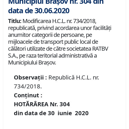
Municipiul Brașov nr. 304 din
data de 30.06.2020
Titlu:
Modificarea H.C.L. nr. 734/2018,
republicată, privind acordarea unor facilităţi
anumitor categorii de persoane, pe
mijloacele de transport public local de
călători utilizate de către societatea RATBV
S.A., pe raza teritorial administrativă a
Municipiului Braşov.
Observații :
Republică H.C.L. nr.
734/2018.
Conținut :
HOTĂRÂREA Nr.
304
din data de
30 iunie
20
20