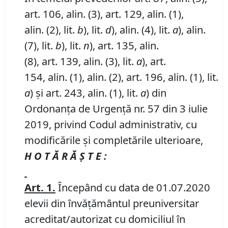
art. 106, alin. (3), art. 129, alin. (1),
alin. (2), lit.
b
), lit.
d
), alin. (4), lit.
a
), alin.
(7), lit.
b
), lit.
n
), art. 135, alin.
(8), art. 139, alin. (3), lit.
a
), art.
154, alin. (1), alin. (2), art. 196, alin. (1), lit.
a
) și art. 243, alin. (1), lit.
a
) din
Ordonanța de Urgență nr. 57 din 3 iulie
2019, privind Codul administrativ, cu
modificările și completările ulterioare,
H O T Ă R Ă Ş T E :
Art. 1.
Începând cu data de 01.07.2020
elevii din învăţământul preuniversitar
acreditat/autorizat cu domiciliul în