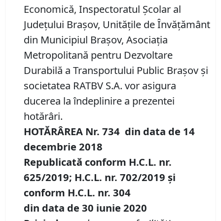
Economică, Inspectoratul Şcolar al
Judeţului Braşov, Unităţile de Învăţământ
din Municipiul Braşov, Asociația
Metropolitană pentru Dezvoltare
Durabilă a Transportului Public Brașov şi
societatea RATBV S.A. vor asigura
ducerea la îndeplinire a prezentei
hotărâri.
HOTĂRÂREA Nr.
734
din data de
14
decembrie 2018
Republicată conform H.C.L. nr.
625
/
2019
; H.C.L. nr. 702/2019
și
conform
H.C.L. nr.
304
din
data de 30 iunie
20
20