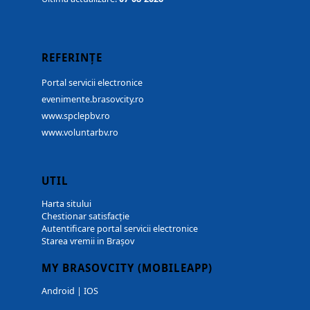
REFERINȚE
Portal servicii electronice
evenimente.brasovcity.ro
www.spclepbv.ro
www.voluntarbv.ro
UTIL
Harta sitului
Chestionar satisfacție
Autentificare portal servicii electronice
Starea vremii in Brașov
MY BRASOVCITY (MOBILEAPP)
Android
|
IOS