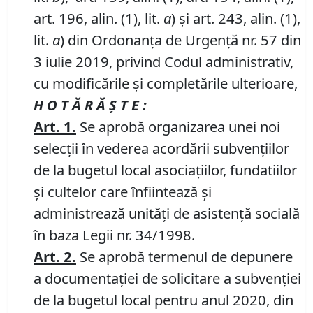
art. 196, alin. (1), lit.
a
) și art. 243, alin. (1),
lit.
a
) din Ordonanța de Urgență nr. 57 din
3 iulie 2019, privind Codul administrativ,
cu modificările și completările ulterioare,
H O T Ă R Ă Ş T E :
Art. 1.
Se aprobă organizarea unei noi
selecții în vederea acordării subvențiilor
de la bugetul local asociaţiilor, fundatiilor
şi cultelor care înfiintează și
administrează unităţi de asistenţă socială
în baza Legii nr. 34/1998.
Art. 2.
Se aprobă termenul de depunere
a documentației de solicitare a subvenției
de la bugetul local pentru anul 2020, din