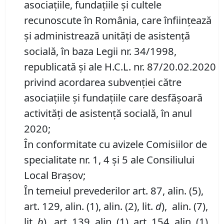
asociațiile, fundațiile și cultele
recunoscute în România, care înființează
și administrează unități de asistență
socială, în baza Legii nr. 34/1998,
republicată şi ale H.C.L. nr. 87/20.02.2020
privind acordarea subvenţiei către
asociaţiile şi fundaţiile care desfăşoară
activităţi de asistenţă socială, în anul
2020;
În conformitate cu avizele Comisiilor de
specialitate nr. 1, 4 și 5 ale Consiliului
Local Brașov;
În temeiul prevederilor art. 87, alin. (5),
art. 129, alin. (1), alin. (2), lit.
d
), alin. (7),
lit.
b
), art. 139, alin. (1), art. 154, alin. (1),