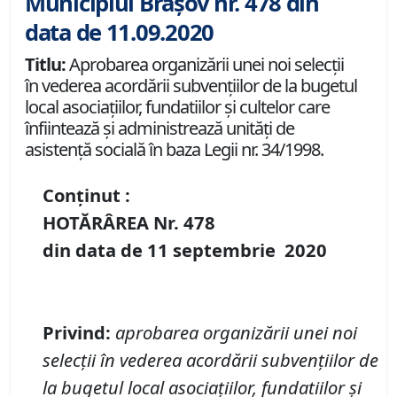
Municipiul Brașov nr. 478 din
data de 11.09.2020
Titlu:
Aprobarea organizării unei noi selecții
în vederea acordării subvențiilor de la bugetul
local asociaţiilor, fundatiilor şi cultelor care
înfiintează şi administrează unităţi de
asistenţă socială în baza Legii nr. 34/1998.
Conținut :
HOTĂRÂREA Nr.
478
din data de
11 septembrie
20
20
Privind
:
aprobarea organizării unei noi
selecții în vederea acordării subvențiilor de
la bugetul local asociaţiilor, fundatiilor şi