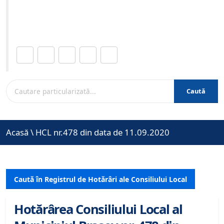
Site-ul oficial al Primariei Municipiului Brasov /
www.brasovcity.ro
Distribuie această pagină.
Caută
Acasă
\
HCL nr.478 din data de 11.09.2020
Caută în Registrul de Hotărâri ale Consiliului Local
Hotărârea Consiliului Local al