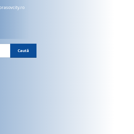
brasovcity.ro
Caută