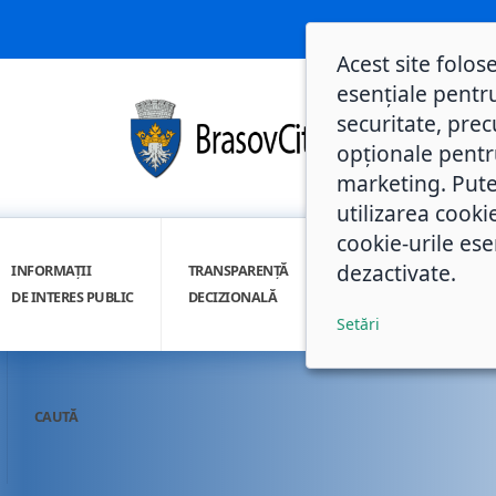
Acest site folos
esențiale pentru
securitate, prec
opționale pentru 
marketing. Pute
utilizarea cooki
cookie-urile ese
dezactivate.
INFORMAȚII
TRANSPARENȚĂ
INTEGRITATE
DE INTERES PUBLIC
DECIZIONALĂ
INSTITUȚIONALĂ
Setări
CAUTĂ