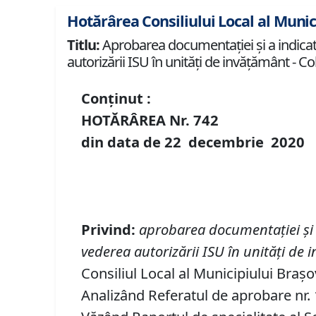
Hotărârea Consiliului Local al Munic
Titlu:
Aprobarea documentației și a indicator
autorizării ISU în unităţi de invăţământ - C
Conținut :
HOTĂRÂREA Nr.
742
din data de
22 decembrie
20
20
Privind
:
aprobarea
documentației și
vederea autorizării ISU în unităţi de
Consiliul Local al Municipiului Braș
Analizând Referatul de aprobare nr. 1