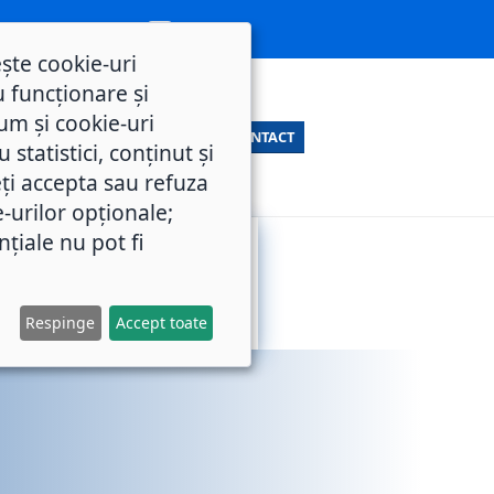
ește cookie-uri
 funcționare și
um și cookie-uri
CONTACT
statistici, conținut și
ți accepta sau refuza
e-urilor opționale;
nțiale nu pot fi
SERVICII
M.O.L.
PUBLICE
Respinge
Accept toate