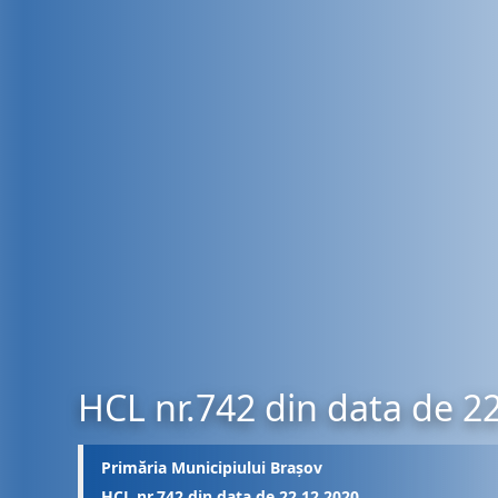
HCL nr.742 din data de 2
Primăria Municipiului Brașov
HCL nr.742 din data de 22.12.2020