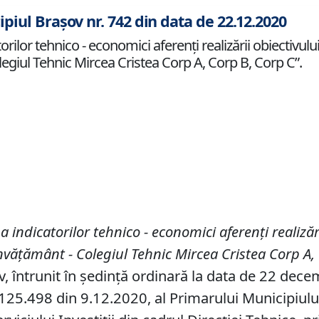
ipiul Brașov nr. 742 din data de 22.12.2020
ilor tehnico - economici aferenți realizării obiectivului
olegiul Tehnic Mircea Cristea Corp A, Corp B, Corp C”.
 a
indicatorilor tehnico
-
economici
aferenți realizăr
 invăţământ -
C
olegiul
T
ehnic
M
ircea
C
ristea Corp A,
ov, întrunit în ședință ordinară la data de 22 dec
25.498 din 9.12.2020, al Primarului Municipiului B