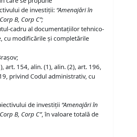
prin care se propune
ivului de investiții:
“
A
menajări în
 Corp B, Corp C”
;
utul-cadru al documentaţiilor tehnico-
, cu modificările şi completările
Brașov;
1), art. 154, alin. (1), alin. (2), art. 196,
19, privind Codul administrativ, cu
ectivului de investiții
“
A
menajări în
 Corp B, Corp C”
, în valoare totală de