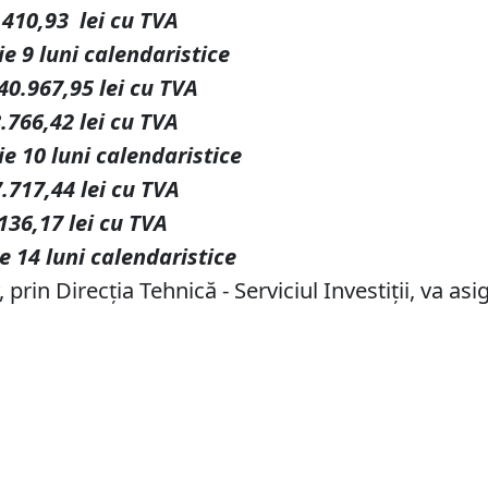
9.410,93
lei
cu
TVA
 luni
calendaristice
40.967,95
lei
cu
TVA
8.766,42
lei
cu
TVA
0 luni
calendaristice
7.717,44
lei
cu
TVA
136,17
lei
cu
TVA
 luni
calendaristice
prin Direcția Tehnică - Serviciul Investiții, va as