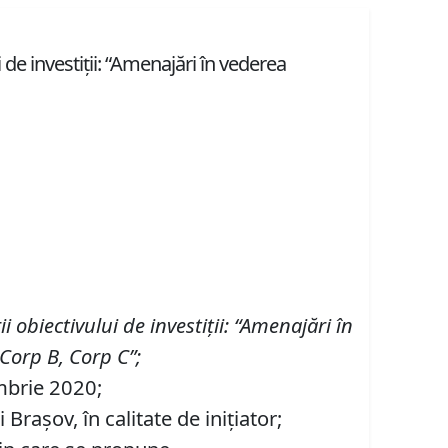
 de investiții: “Amenajări în vederea
ii
obiectivul
ui
de investi
ț
ii
:
“
A
menajări în
 Corp B, Corp C”
;
embrie 2020;
rașov, în calitate de inițiator;