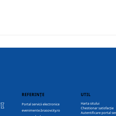
REFERINȚE
UTIL
I
Harta sitului
Portal servicii electronice
Chestionar satisfacție
evenimente.brasovcity.ro
Autentificare portal ser