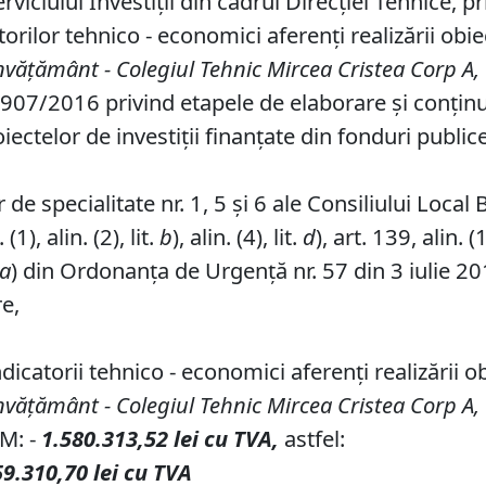
rviciului Investiţii din cadrul Direcţiei Tehnice, 
rilor tehnico - economici aferenți realizării obiect
 invăţământ -
C
olegiul
T
ehnic
M
ircea
C
ristea Corp A,
 907/2016 privind etapele de elaborare şi conţin
ctelor de investiții finanțate din fonduri publice
de specialitate nr. 1, 5 și 6 ale Consiliului Local 
1), alin. (2), lit.
b
), alin. (4), lit.
d
), art. 139, alin. (
a
) din Ordonanța de Urgență nr. 57 din 3 iulie 20
re,
catorii tehnico - economici aferenți realizării obi
 invăţământ -
C
olegiul
T
ehnic
M
ircea
C
ristea Corp A,
 M: -
1.580.313,52 lei cu TVA,
astfel:
9.310,70
lei
cu
TVA