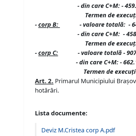
-
din care C+M
:
- 45
Termen de execuție 9
-
corp B:
-
valoare totală
:
-
6
-
din care C+M
:
- 45
Termen de execuție 1
-
corp C:
-
valoare totală
-
90
-
din care C+M
:
-
662.
Termen de execuție 14
Art.
2
.
Primarul Municipiului Brașov, 
hotărâri.
Lista documente:
Deviz M.Cristea corp A.pdf