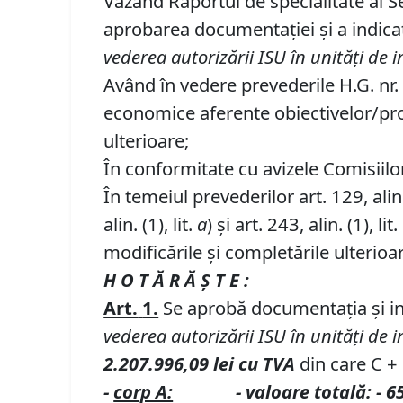
Văzând Raportul de specialitate al Se
aprobarea documentației și a indicato
vederea autorizării ISU în unităţi de
Având în vedere prevederile H.G. nr.
economice aferente obiectivelor/proie
ulterioare;
În conformitate cu avizele Comisiilor 
În temeiul prevederilor art. 129, alin. (
alin. (1), lit.
a
) și art. 243, alin. (1), lit.
modificările și completările ulterioa
H O T Ă R Ă Ş T E :
Art.
1.
Se aprobă documentația și indi
vederea autorizării ISU în unităţi de
2.207.996,09 lei cu TVA
din care C +
-
corp A:
-
valoare totală
:
-
65