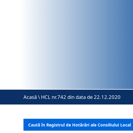
Acasă
\
HCL nr.742 din data de 22.12.2020
Caută în Registrul de Hotărâri ale Consiliului Local