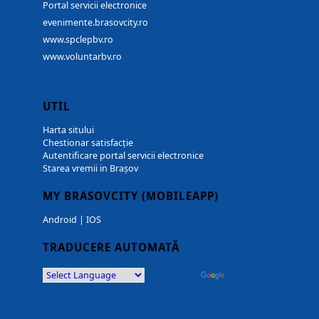
Portal servicii electronice
evenimente.brasovcity.ro
www.spclepbv.ro
www.voluntarbv.ro
UTIL
Harta sitului
Chestionar satisfacție
Autentificare portal servicii electronice
Starea vremii in Brașov
MY BRASOVCITY (MOBILEAPP)
Android
|
IOS
TRADUCERE AUTOMATĂ
Powered by
Translate