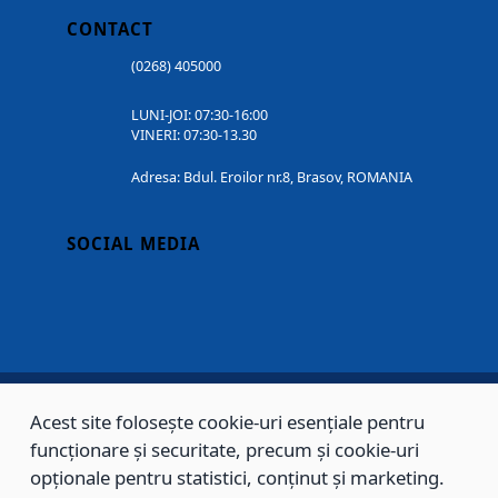
CONTACT
(0268) 405000
LUNI-JOI: 07:30-16:00
VINERI: 07:30-13.30
Adresa: Bdul. Eroilor nr.8, Brasov, ROMANIA
SOCIAL MEDIA
Acest site folosește cookie-uri esențiale pentru
Copyright © 2002 - 2026 - PRIMĂRIA MUNICIPIULUI BRAȘOV, toate drepturile
funcționare și securitate, precum și cookie-uri
rezervate.
opționale pentru statistici, conținut și marketing.