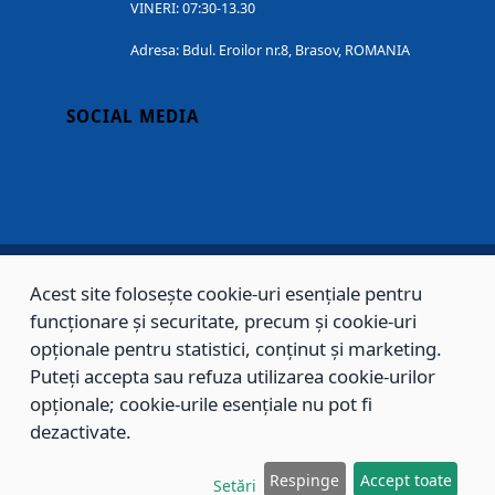
VINERI: 07:30-13.30
Adresa: Bdul. Eroilor nr.8, Brasov, ROMANIA
SOCIAL MEDIA
Acest site folosește cookie-uri esențiale pentru
Copyright © 2002 - 2026 - PRIMĂRIA MUNICIPIULUI BRAȘOV, toate drepturile
funcționare și securitate, precum și cookie-uri
rezervate.
opționale pentru statistici, conținut și marketing.
Puteți accepta sau refuza utilizarea cookie-urilor
Sitemap
Contact
opționale; cookie-urile esențiale nu pot fi
dezactivate.
Respinge
Accept toate
Setări