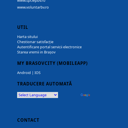
www.spclepbv.ro
www.voluntarbv.ro
UTIL
Harta sitului
Chestionar satisfacție
Autentificare portal servicii electronice
Starea vremii in Brașov
MY BRASOVCITY (MOBILEAPP)
Android
|
IOS
TRADUCERE AUTOMATĂ
Powered by
Translate
CONTACT