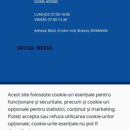
(0268) 405000
LUNI-JOI: 07:30-16:00
VINERI: 07:30-13.30
Adresa: Bdul. Eroilor nr.8, Brasov, ROMANIA
SOCIAL MEDIA
Acest site folosește cookie-uri esențiale pentru
Copyright © 2002 - 2026 - PRIMĂRIA MUNICIPIULUI BRAȘOV, toate drepturile
funcționare și securitate, precum și cookie-uri
rezervate.
opționale pentru statistici, conținut și marketing.
Puteți accepta sau refuza utilizarea cookie-urilor
Sitemap
Contact
opționale; cookie-urile esențiale nu pot fi