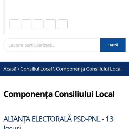
www.brasovcity.ro
Distribuie această pagină.
Caută
Acasă
\
Consiliul Local
\
Componența Consiliului Local
Componența Consiliului Local
Lista consilierilor locali, grupată pe p
ALIANŢA ELECTORALĂ PSD-PNL - 13
locuri