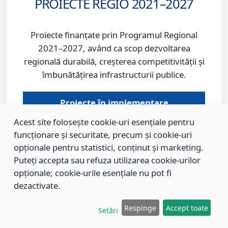
PROIECTE REGIO 2021–2027
Proiecte finanțate prin Programul Regional
2021–2027, având ca scop dezvoltarea
regională durabilă, creșterea competitivității și
îmbunătățirea infrastructurii publice.
Proiecte în implementare
Acest site folosește cookie-uri esențiale pentru
Proiecte finalizate
funcționare și securitate, precum și cookie-uri
opționale pentru statistici, conținut și marketing.
Puteți accepta sau refuza utilizarea cookie-urilor
opționale; cookie-urile esențiale nu pot fi
dezactivate.
Informatii Despre Brasov, Clima si reli
Respinge
Accept toate
Setări