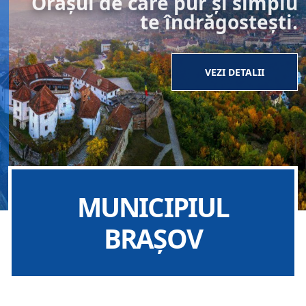
Orașul de care pur și simplu
te îndrăgostești.
VEZI DETALII
MUNICIPIUL
BRAȘOV