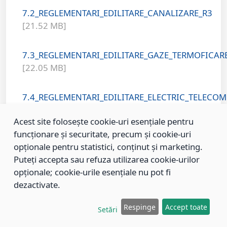
7.2_REGLEMENTARI_EDILITARE_CANALIZARE_R3
[21.52 MB]
7.3_REGLEMENTARI_EDILITARE_GAZE_TERMOFICAR
[22.05 MB]
7.4_REGLEMENTARI_EDILITARE_ELECTRIC_TELECOM
[22.5 MB]
Acest site folosește cookie-uri esențiale pentru
funcționare și securitate, precum și cookie-uri
8_PROPRIETATE_TERENURI_OBIECTIVE_UTILITATE_
opționale pentru statistici, conținut și marketing.
[24.74 MB]
Puteți accepta sau refuza utilizarea cookie-urilor
opționale; cookie-urile esențiale nu pot fi
9_ZONE_OPERATIUNI_RESTRUCTURARE_SI_REGENE
dezactivate.
[35.47 MB]
Respinge
Accept toate
Setări
10_RETEAUA_MAJORA_DE_CIRCULATIE_R41