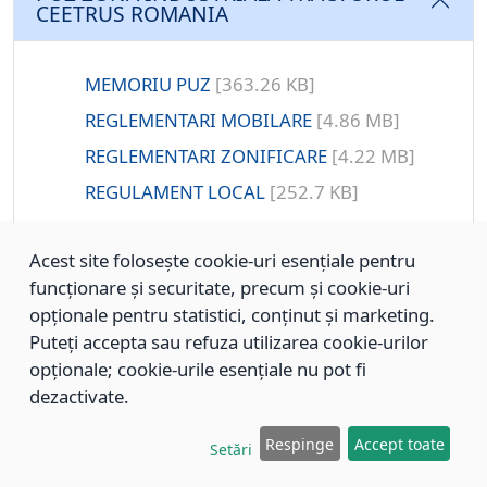
CEETRUS ROMANIA
MEMORIU PUZ
[363.26 KB]
REGLEMENTARI MOBILARE
[4.86 MB]
REGLEMENTARI ZONIFICARE
[4.22 MB]
REGULAMENT LOCAL
[252.7 KB]
Acest site folosește cookie-uri esențiale pentru
funcționare și securitate, precum și cookie-uri
PUG IN VIGOARE
opționale pentru statistici, conținut și marketing.
Puteți accepta sau refuza utilizarea cookie-urilor
opționale; cookie-urile esențiale nu pot fi
dezactivate.
PUG MUNICIPIUL BRAȘOV ÎN VIGOARE,
APROBAT CU HCL 144/2011
Respinge
Accept toate
Setări
Plansa reglementări urbanistice –