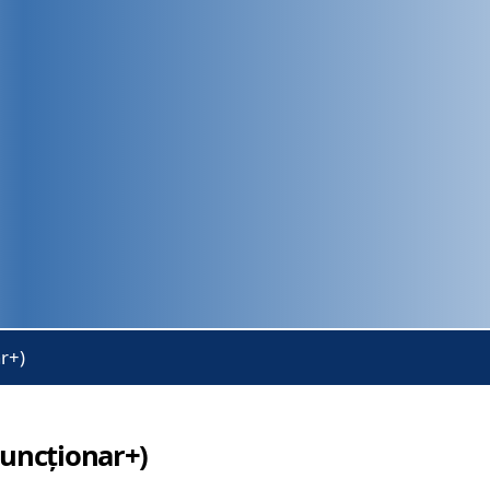
r+)
Funcționar+)