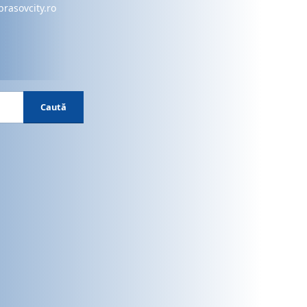
brasovcity.ro
Caută