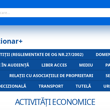
ționar+
TIȚII (REGLEMENTATE DE OG NR.27/2002)
DOMEN
E ÎN AUDIENȚĂ
LIBER ACCES
MEDIU
P
RELAȚII CU ASOCIAȚIILE DE PROPRIETARI
S
DECIZIONALĂ
TRANSPORT
TUTELĂ
UR
ACTIVITĂȚI ECONOMICE