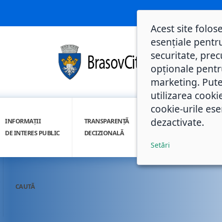
Acest site folos
esențiale pentru
securitate, prec
opționale pentru 
marketing. Pute
utilizarea cooki
cookie-urile ese
dezactivate.
INFORMAȚII
TRANSPARENȚĂ
INTEGRITATE
DE INTERES PUBLIC
DECIZIONALĂ
INSTITUȚIONALĂ
Setări
CAUTĂ