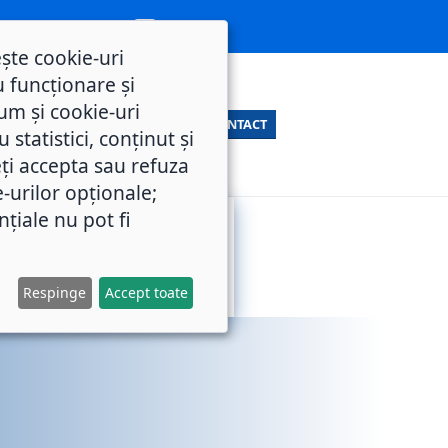
ește cookie-uri
 funcționare și
um și cookie-uri
CONTACT
statistici, conținut și
ți accepta sau refuza
e-urilor opționale;
nțiale nu pot fi
SERVICII
M.O.L.
PUBLICE
Respinge
Accept toate