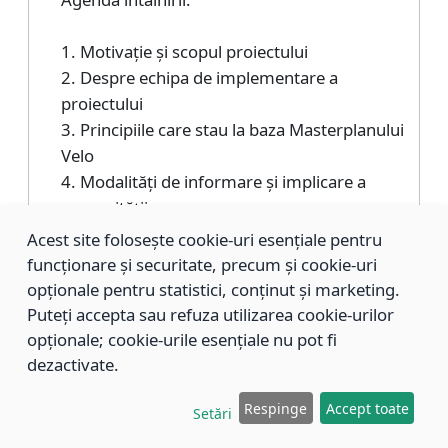
1. Motivație și scopul proiectului
2. Despre echipa de implementare a
proiectului
3. Principiile care stau la baza Masterplanului
Velo
4. Modalități de informare și implicare a
comunității
5. Q&A idei preliminare de trasee pentru
Acest site folosește cookie-uri esențiale pentru
biciclete
funcționare și securitate, precum și cookie-uri
opționale pentru statistici, conținut și marketing.
Puteți accepta sau refuza utilizarea cookie-urilor
opționale; cookie-urile esențiale nu pot fi
dezactivate.
SOLICITARE OPINIE PUBLICĂ -
Respinge
Accept toate
Setări
LEGAT DE VARIANTELE DE