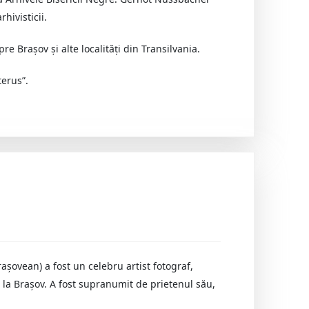
hivisticii.
spre Braşov şi alte localităţi din Transilvania.
terus”.
aşovean) a fost un celebru artist fotograf,
t la Braşov. A fost supranumit de prietenul său,