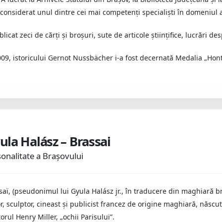
 considerat unul dintre cei mai competenţi specialişti în domeniul ar
licat zeci de cărţi şi broşuri, sute de articole ştiinţifice, lucrări de
009, istoricului Gernot Nussbächer i-a fost decernată Medalia „Hon
ula Halász – Brassai
onalitate a Brașovului
saï, (pseudonimul lui Gyula Halász jr., în traducere din maghiară br
or, sculptor, cineast şi publicist francez de origine maghiară, născu
torul Henry Miller, „ochii Parisului”.