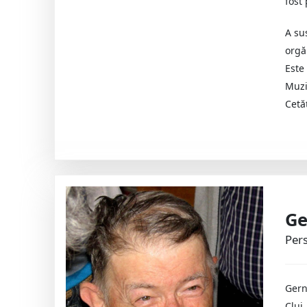
fost
A su
orgă
Este
Muzi
Cetă
Ge
Pers
Gern
Cluj