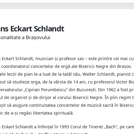
ns Eckart Schlandt
onalitate a Brașovului
 Eckart Schlandt, muzician şi profesor sas – este printre cei mai cu
 coordonatorul concertelor de orgă ale Bisericii Negre din Braşov.
le lecţii de pian le-a luat de la tatăl său, Walter Schlandt, pianist 
put să studieze orga, de la vârsta de 14 ani, cu profesorul Victor Bi
ervatorului „Ciprian Porumbescu” din Bucureşti. Din 1962 a fost pr
ul de organist şi de dirijor al corului Bisericii Negre. În plin regim
uşit să asigure continuitatea concertelor de muzică sacră în Biser
c de a-şi regăsi libertatea spirituală.
 Eckart Schlandt a înfiinţat în 1993 Corul de Tineret „Bach”, pe ca