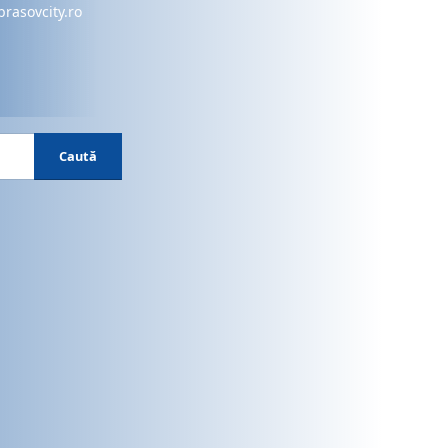
brasovcity.ro
Caută