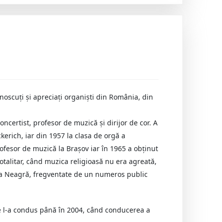
noscuţi şi apreciaţi organişti din România, din
concertist, profesor de muzică şi dirijor de cor. A
ckerich, iar din 1957 la clasa de orgă a
ofesor de muzică la Braşov iar în 1965 a obţinut
 totalitar, când muzica religioasă nu era agreată,
ica Neagră, fregventate de un numeros public
re l-a condus până în 2004, când conducerea a