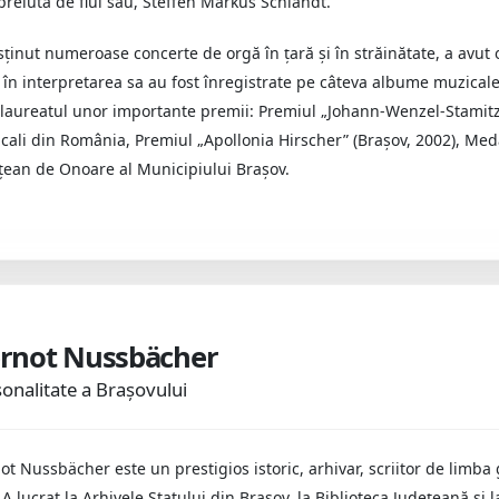
 prelută de fiul său, Steffen Markus Schlandt.
sţinut numeroase concerte de orgă în ţară şi în străinătate, a avut 
 în interpretarea sa au fost înregistrate pe câteva albume muzicale
 laureatul unor importante premii: Premiul „Johann-Wenzel-Stamitz”
cali din România, Premiul „Apollonia Hirscher” (Braşov, 2002), Med
ţean de Onoare al Municipiului Braşov.
rnot Nussbächer
onalitate a Brașovului
ot Nussbächer este un prestigios istoric, arhivar, scriitor de limba 
. A lucrat la Arhivele Statului din Braşov, la Biblioteca Judeţeană ş