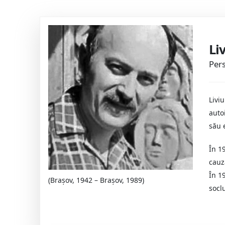
Li
Pers
Livi
auto
său 
În 1
cauza
În 1
(Braşov, 1942 – Braşov, 1989)
socl