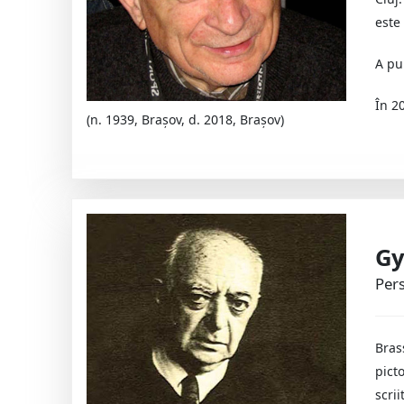
este
A pub
În 2
(n. 1939, Braşov, d. 2018, Brașov)
Gy
Pers
Bras
pict
scrii