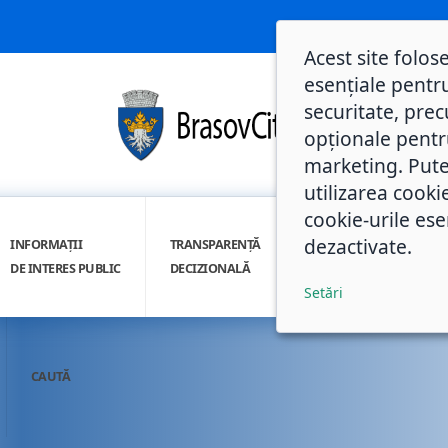
Acest site folos
esențiale pentru
securitate, prec
opționale pentru 
marketing. Pute
utilizarea cooki
cookie-urile ese
dezactivate.
INFORMAȚII
TRANSPARENȚĂ
INTEGRITATE
DE INTERES PUBLIC
DECIZIONALĂ
INSTITUȚIONALĂ
Setări
CAUTĂ