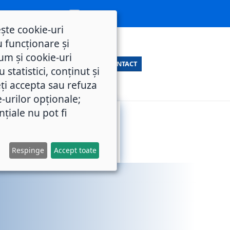
ește cookie-uri
 funcționare și
um și cookie-uri
CONTACT
statistici, conținut și
ți accepta sau refuza
e-urilor opționale;
nțiale nu pot fi
SERVICII
M.O.L.
PUBLICE
Respinge
Accept toate