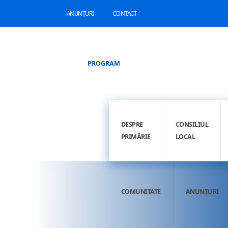
ANUNȚURI
CONTACT
PROGRAM
DESPRE
CONSILIUL
PRIMĂRIE
LOCAL
COMUNITATE
ANUNȚURI