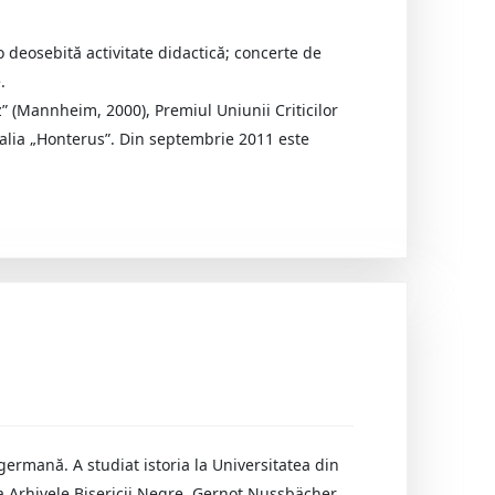
o deosebită activitate didactică; concerte de
.
 (Mannheim, 2000), Premiul Uniunii Criticilor
alia „Honterus”. Din septembrie 2011 este
germană. A studiat istoria la Universitatea din
i la Arhivele Bisericii Negre. Gernot Nussbächer