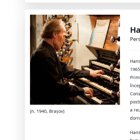
Ha
Pers
Hans
1965
Prime
înce
Cons
post
a re
(n. 1940, Braşov)
dorni
Hans