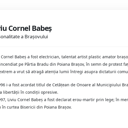
viu Cornel Babeş
onalitate a Brașovului
u Cornel Babeş a fost electrician, talentat artist plastic amator bra
incendiat pe Pârtia Bradu din Poiana Braşov, în semn de protest faţ
extrem a vrut să atragă atenţia lumii întregi asupra dictaturii comu
996 i-a fost acordat titlul de Cetăţean de Onoare al Municipiului Br
 libertăţii în condiţii opresive.
997, Liviu Cornel Babeş a fost declarat erou-martir prin lege; în me
u în curtea Bisericii din Poiana Braşov.