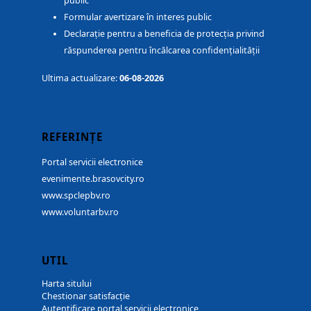
public
Formular avertizare în interes public
Declarație pentru a beneficia de protecția privind
răspunderea pentru încălcarea confidențialității
Ultima actualizare:
06-08-2026
REFERINȚE
Portal servicii electronice
evenimente.brasovcity.ro
www.spclepbv.ro
www.voluntarbv.ro
UTIL
Harta sitului
Chestionar satisfacție
Autentificare portal servicii electronice