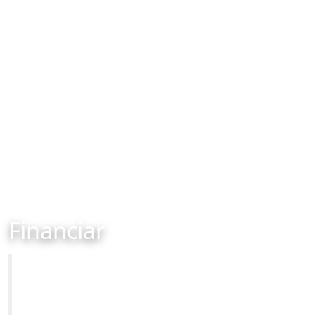
Financiar
Primăria Municipiului Brașov
Site-ul oficial al Primariei Municipiului Brasov /
www.brasovcity.ro