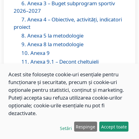
6. Anexa 3 – Buget subprogram sportiv
2026–2027
7. Anexa 4 – Obiective, activități, indicatori
proiect
8. Anexa 5 la metodologie
9. Anexa 8 la metodologie
10. Anexa 9
11. Anexa 9.1 – Decont cheltuieli
subprograme sportive
Acest site folosește cookie-uri esențiale pentru
12. Norme generale activitate sportivă HCL
funcționare și securitate, precum și cookie-uri
790 2024
opționale pentru statistici, conținut și marketing.
Puteți accepta sau refuza utilizarea cookie-urilor
opționale; cookie-urile esențiale nu pot fi
dezactivate.
2025
Respinge
Accept toate
Setări
FINANTARE SPORT 2025