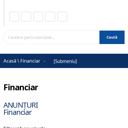
Distribuie această pagină.
Caută
Acasă
\
Financiar
-
[Submeniu]
Financiar
ANUNȚURI
Financiar