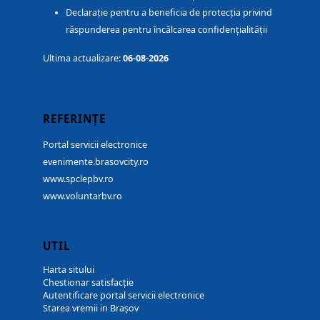
Declarație pentru a beneficia de protecția privind
răspunderea pentru încălcarea confidențialității
Ultima actualizare:
06-08-2026
REFERINȚE
Portal servicii electronice
evenimente.brasovcity.ro
www.spclepbv.ro
www.voluntarbv.ro
UTIL
Harta sitului
Chestionar satisfacție
Autentificare portal servicii electronice
Starea vremii in Brașov