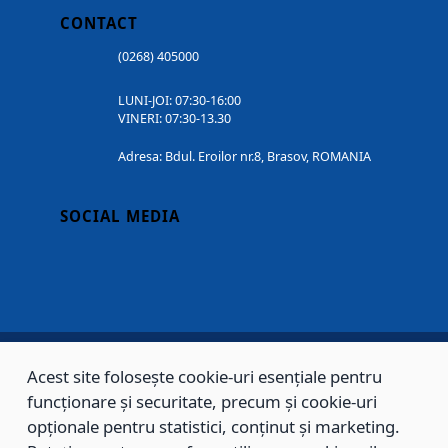
CONTACT
(0268) 405000
LUNI-JOI: 07:30-16:00
VINERI: 07:30-13.30
Adresa: Bdul. Eroilor nr.8, Brasov, ROMANIA
SOCIAL MEDIA
Acest site folosește cookie-uri esențiale pentru
Copyright © 2002 - 2026 - PRIMĂRIA MUNICIPIULUI BRAȘOV, toate drepturile
funcționare și securitate, precum și cookie-uri
rezervate.
opționale pentru statistici, conținut și marketing.