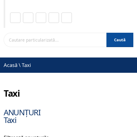
Distribuie această pagină.
Caută
Acasă
\
Taxi
Taxi
ANUNȚURI
Taxi