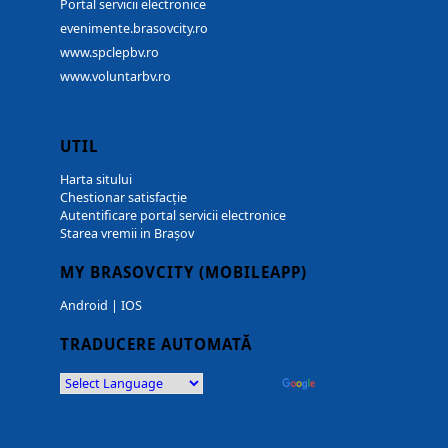
Portal servicii electronice
evenimente.brasovcity.ro
www.spclepbv.ro
www.voluntarbv.ro
UTIL
Harta sitului
Chestionar satisfacție
Autentificare portal servicii electronice
Starea vremii in Brașov
MY BRASOVCITY (MOBILEAPP)
Android
|
IOS
TRADUCERE AUTOMATĂ
Powered by
Translate