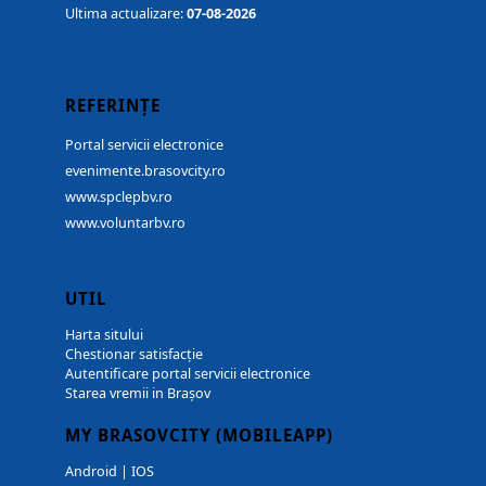
Ultima actualizare:
07-08-2026
REFERINȚE
Portal servicii electronice
evenimente.brasovcity.ro
www.spclepbv.ro
www.voluntarbv.ro
UTIL
Harta sitului
Chestionar satisfacție
Autentificare portal servicii electronice
Starea vremii in Brașov
MY BRASOVCITY (MOBILEAPP)
Android
|
IOS