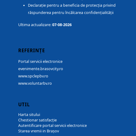
Declarație pentru a beneficia de protecția privind
răspunderea pentru încălcarea confidențialității
Ultima actualizare:
07-08-2026
REFERINȚE
Portal servicii electronice
evenimente.brasovcity.ro
www.spclepbv.ro
www.voluntarbv.ro
UTIL
Harta sitului
Chestionar satisfacție
Autentificare portal servicii electronice
Starea vremii in Brașov