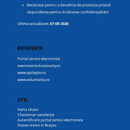
Declarație pentru a beneficia de protecția privind
răspunderea pentru încălcarea confidențialității
Ultima actualizare:
07-08-2026
REFERINȚE
Portal servicii electronice
evenimente.brasovcity.ro
www.spclepbv.ro
www.voluntarbv.ro
UTIL
Harta sitului
Chestionar satisfacție
Autentificare portal servicii electronice
Starea vremii in Brașov