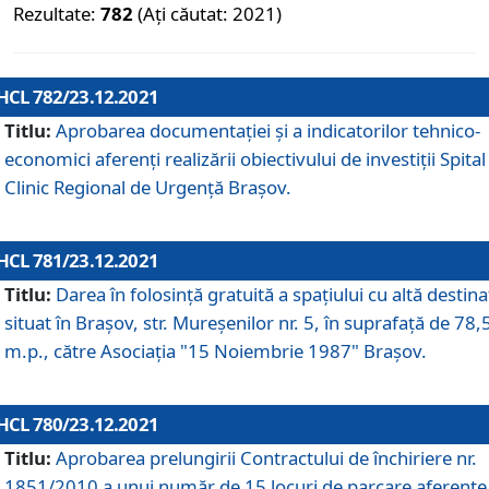
Rezultate:
782
(Ați căutat: 2021)
HCL 782/23.12.2021
Titlu:
Aprobarea documentației și a indicatorilor tehnico-
economici aferenți realizării obiectivului de investiții Spital
Clinic Regional de Urgență Brașov.
HCL 781/23.12.2021
Titlu:
Darea în folosinţă gratuită a spaţiului cu altă destina
situat în Braşov, str. Mureşenilor nr. 5, în suprafaţă de 78,
m.p., către Asociaţia "15 Noiembrie 1987" Braşov.
HCL 780/23.12.2021
Titlu:
Aprobarea prelungirii Contractului de închiriere nr.
1851/2010 a unui număr de 15 locuri de parcare aferente