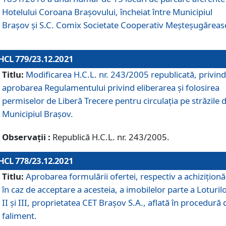
Hotelului Coroana Brașovului, încheiat între Municipiul
Braşov şi S.C. Comix Societate Cooperativ Meșteșugăreas
HCL 779/23.12.2021
Titlu:
Modificarea H.C.L. nr. 243/2005 republicată, privind
aprobarea Regulamentului privind eliberarea şi folosirea
permiselor de Liberă Trecere pentru circulația pe străzile 
Municipiul Braşov.
Observații :
Republică H.C.L. nr. 243/2005.
HCL 778/23.12.2021
Titlu:
Aprobarea formulării ofertei, respectiv a achiziționăr
în caz de acceptare a acesteia, a imobilelor parte a Loturilo
II și III, proprietatea CET Brașov S.A., aflată în procedură 
faliment.