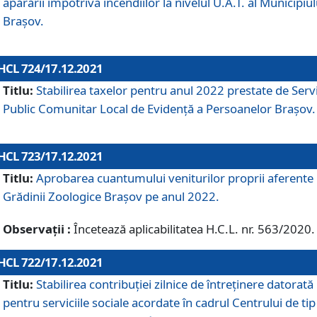
apărării împotriva incendiilor la nivelul U.A.T. al Municipiul
Brașov.
HCL 724/17.12.2021
Titlu:
Stabilirea taxelor pentru anul 2022 prestate de Servi
Public Comunitar Local de Evidență a Persoanelor Braşov.
HCL 723/17.12.2021
Titlu:
Aprobarea cuantumului veniturilor proprii aferente
Grădinii Zoologice Braşov pe anul 2022.
Observații :
Încetează aplicabilitatea H.C.L. nr. 563/2020.
HCL 722/17.12.2021
Titlu:
Stabilirea contribuţiei zilnice de întreținere datorată
pentru serviciile sociale acordate în cadrul Centrului de tip