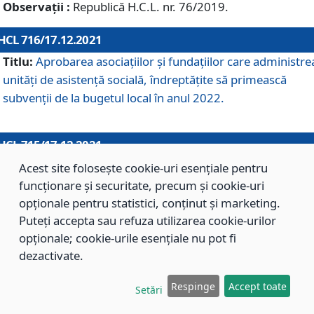
Observații :
Republică H.C.L. nr. 76/2019.
HCL 716/17.12.2021
Titlu:
Aprobarea asociaţiilor şi fundaţiilor care administre
unităţi de asistenţă socială, îndreptăţite să primească
subvenţii de la bugetul local în anul 2022.
HCL 715/17.12.2021
Titlu:
Aprobarea Planului de acţiuni sau lucrări de interes
Acest site folosește cookie-uri esențiale pentru
local pentru anul 2022.
funcționare și securitate, precum și cookie-uri
opționale pentru statistici, conținut și marketing.
Puteți accepta sau refuza utilizarea cookie-urilor
HCL 714/17.12.2021
opționale; cookie-urile esențiale nu pot fi
Titlu:
Modificarea Anexei la H.C.L. nr. 709/2020 privind
dezactivate.
aprobarea Regulamentului de Organizare şi Funcţionare a
Respinge
Accept toate
Direcţiei de Asistenţă Socială Braşov.
Setări