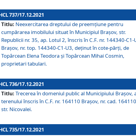
HCL 737/17.12.2021
Titlu:
Neexercitarea dreptului de preemţiune pentru
cumpărarea imobilului situat în Municipiul Braşov, str.
Republicii nr. 35, ap. Lotul 2, înscris în C.F. nr. 144340-C1
Brașov, nr. top. 144340-C1-U3, deținut în cote-părți, de
Topârcean Elena Teodora și Topârcean Mihai Cosmin,
proprietari tabulari.
HCL 736/17.12.2021
Titlu:
Trecerea în domeniul public al Municipiului Braşov, 
terenului înscris în C.F. nr. 164110 Brașov, nr. cad. 164110
str. Nicovalei.
HCL 735/17.12.2021