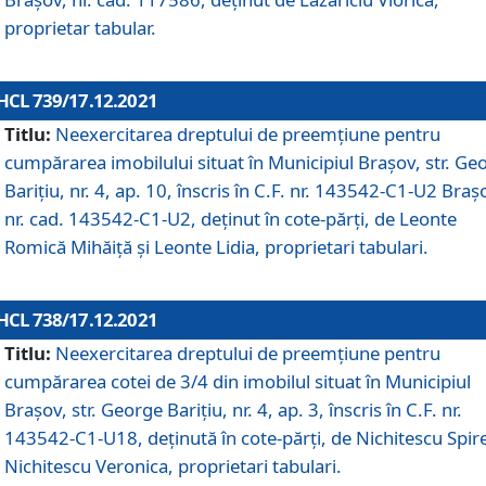
proprietar tabular.
HCL 739/17.12.2021
Titlu:
Neexercitarea dreptului de preemţiune pentru
cumpărarea imobilului situat în Municipiul Braşov, str. Ge
Barițiu, nr. 4, ap. 10, înscris în C.F. nr. 143542-C1-U2 Braș
nr. cad. 143542-C1-U2, deținut în cote-părți, de Leonte
Romică Mihăiță și Leonte Lidia, proprietari tabulari.
HCL 738/17.12.2021
Titlu:
Neexercitarea dreptului de preemţiune pentru
cumpărarea cotei de 3/4 din imobilul situat în Municipiul
Braşov, str. George Barițiu, nr. 4, ap. 3, înscris în C.F. nr.
143542-C1-U18, deținută în cote-părți, de Nichitescu Spire
Nichitescu Veronica, proprietari tabulari.