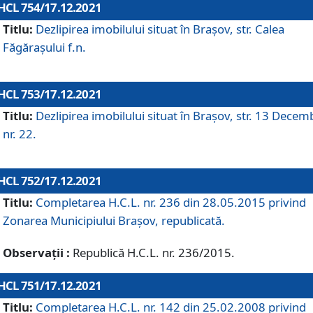
HCL 754/17.12.2021
Titlu:
Dezlipirea imobilului situat în Brașov, str. Calea
Făgărașului f.n.
HCL 753/17.12.2021
Titlu:
Dezlipirea imobilului situat în Brașov, str. 13 Decem
nr. 22.
HCL 752/17.12.2021
Titlu:
Completarea H.C.L. nr. 236 din 28.05.2015 privind
Zonarea Municipiului Braşov, republicată.
Observații :
Republică H.C.L. nr. 236/2015.
HCL 751/17.12.2021
Titlu:
Completarea H.C.L. nr. 142 din 25.02.2008 privind