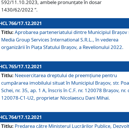
592/11.10.2023, ambele pronunțate în dosar
1430/62/2022 ”.
HCL 766/17.12.2021
Titlu:
Aprobarea parteneriatului dintre Municipiul Brașov 
Media Group Services International S.R.L., în vederea
organizării în Piața Sfatului Brașov, a Revelionului 2022.
HCL 765/17.12.2021
Titlu:
Neexercitarea dreptului de preemţiune pentru
cumpărarea imobilului situat în Municipiul Braşov, str. Poa
Schei, nr. 35, ap. 1 A, înscris în C.F. nr. 120078 Brașov, nr. 
120078-C1-U2, proprietar Nicolaescu Dani Mihai.
HCL 764/17.12.2021
Titlu:
Predarea către Ministerul Lucrărilor Publice, Dezvolt