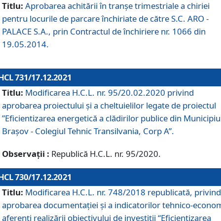
Titlu:
Aprobarea achitării în tranșe trimestriale a chiriei
pentru locurile de parcare închiriate de către S.C. ARO -
PALACE S.A., prin Contractul de închiriere nr. 1066 din
19.05.2014.
HCL 731/17.12.2021
Titlu:
Modificarea H.C.L. nr. 95/20.02.2020 privind
aprobarea proiectului și a cheltuielilor legate de proiectul
”Eficientizarea energetică a clădirilor publice din Municipiu
Brașov - Colegiul Tehnic Transilvania, Corp A”.
Observații :
Republică H.C.L. nr. 95/2020.
HCL 730/17.12.2021
Titlu:
Modificarea H.C.L. nr. 748/2018 republicată, privind
aprobarea documentației și a indicatorilor tehnico-econom
aferenți realizării obiectivului de investiții “Eficientizarea