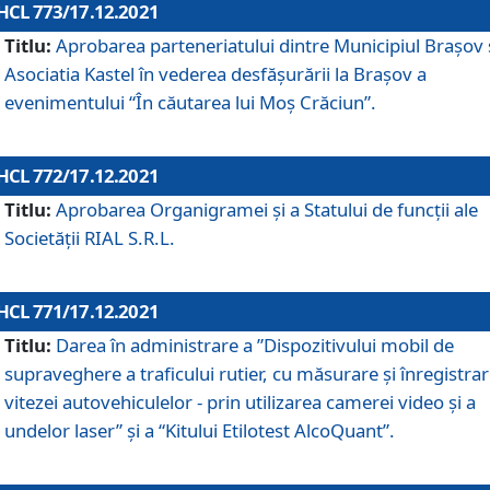
HCL 773/17.12.2021
Titlu:
Aprobarea parteneriatului dintre Municipiul Brașov 
Asociatia Kastel în vederea desfăşurării la Brașov a
evenimentului “În căutarea lui Moș Crăciun”.
HCL 772/17.12.2021
Titlu:
Aprobarea Organigramei şi a Statului de funcţii ale
Societăţii RIAL S.R.L.
HCL 771/17.12.2021
Titlu:
Darea în administrare a ”Dispozitivului mobil de
supraveghere a traficului rutier, cu măsurare și înregistrar
vitezei autovehiculelor - prin utilizarea camerei video și a
undelor laser” și a “Kitului Etilotest AlcoQuant”.