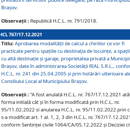
Braşov.
Observații :
Republică H.C.L. nr. 791/2018.
HCL 767/17.12.2021
Titlu:
Aprobarea modalității de calcul a chiriilor ce vor fi
practicate pentru spaţiile cu destinaţia de locuinţe, a spaţii
cu altă destinaţie şi garaje, proprietatea privată a Municipi
Braşov, date în administrarea Societăţii RIAL S.R.L., conf
H.C.L. nr. 241 din 25.04.2005 și prin hotărâri ulterioare al
Consiliului Local al Municipiului Braşov.
Observații :
”A fost anulată H.C.L. nr. 767/17.12.2021 atât
forma initială cât și în forma modificată prin H.C.L. nr.
95/11.02.2022 si anularea H.C.L. nr. 95/11.02.2022 prin 
s-a modificat art. 1 al. 1, 2, 3 din H.C.L. nr. 767/17.12.202
conform Sentinței civile 1064/CA/05.12.2022 și Deciziei ci