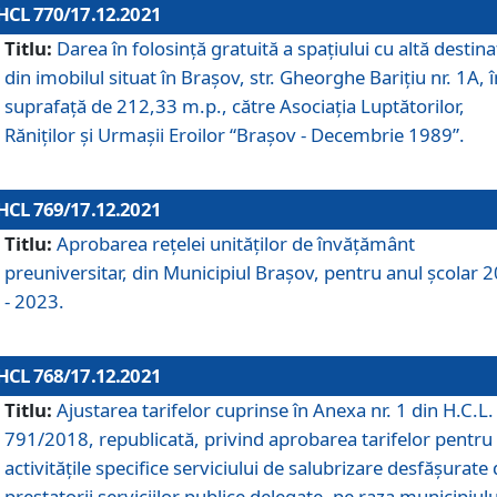
HCL 770/17.12.2021
Titlu:
Darea în folosinţă gratuită a spaţiului cu altă destina
din imobilul situat în Braşov, str. Gheorghe Bariţiu nr. 1A, î
suprafaţă de 212,33 m.p., către Asociaţia Luptătorilor,
Răniţilor şi Urmaşii Eroilor “Braşov - Decembrie 1989”.
HCL 769/17.12.2021
Titlu:
Aprobarea reţelei unităţilor de învăţământ
preuniversitar, din Municipiul Braşov, pentru anul şcolar 
- 2023.
HCL 768/17.12.2021
Titlu:
Ajustarea tarifelor cuprinse în Anexa nr. 1 din H.C.L. 
791/2018, republicată, privind aprobarea tarifelor pentru
activităţile specifice serviciului de salubrizare desfăşurate
prestatorii serviciilor publice delegate, pe raza municipiulu