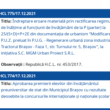
HCL 775/17.12.2021
Titlu:
Îndreptare eroare materială prin rectificarea regimu
de înălţime al funcţiunii de învăţământ de la P (parter) la
2S/(S+D)+P+2E din documentaţia de urbanism “Modificar
P.U.Z. preluat în P.U.G. - Regenerare urbană zona industria
Tractorul Braşov - Faza 1, str. Turnului nr. 5, Braşov”, la
iniţiativa S.C. MGM Urban Proiect S.R.L.
Observații :
Republică H.C.L. nr. 453/2017.
HCL 774/17.12.2021
Titlu:
Aprobarea premierii elevilor din învățământul
preuniversitar de stat din Municipiul Brașov cu rezultate
deosebite la concursurile internaționale și naționale școlar