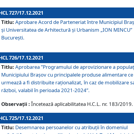
HCL 727/17.12.2021
Titlu:
Aprobare Acord de Parteneriat între Municipiul Bra
și Universitatea de Arhitectură și Urbanism „ION MINCU”
București.
HCL 726/17.12.2021
Titlu:
Aprobarea ”Programului de aprovizionare a populaț
Municipiului Braşov cu principalele produse alimentare ce
urmează a fi distribuite raționalizat, în caz de mobilizare s
război, valabil în perioada 2021-2024”.
Observații :
Încetează aplicabilitatea H.C.L. nr. 183/2019.
HCL 725/17.12.2021
Titlu:
Desemnarea persoanelor cu atribuții în domeniul