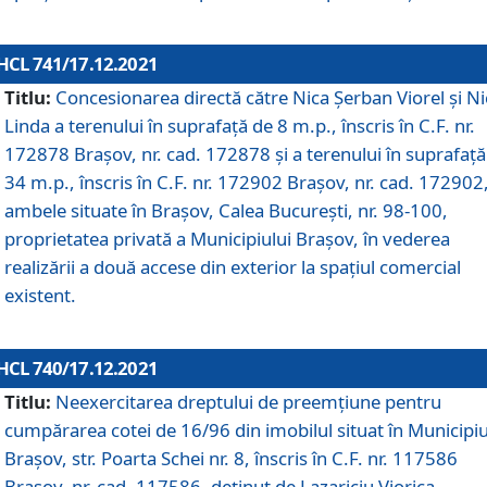
HCL 741/17.12.2021
Titlu:
Concesionarea directă către Nica Șerban Viorel și Ni
Linda a terenului în suprafață de 8 m.p., înscris în C.F. nr.
172878 Brașov, nr. cad. 172878 și a terenului în suprafață
34 m.p., înscris în C.F. nr. 172902 Brașov, nr. cad. 172902
ambele situate în Brașov, Calea București, nr. 98-100,
proprietatea privată a Municipiului Brașov, în vederea
realizării a două accese din exterior la spațiul comercial
existent.
HCL 740/17.12.2021
Titlu:
Neexercitarea dreptului de preemţiune pentru
cumpărarea cotei de 16/96 din imobilul situat în Municipiu
Braşov, str. Poarta Schei nr. 8, înscris în C.F. nr. 117586
Brașov, nr. cad. 117586, deținut de Lazariciu Viorica,