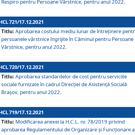
Respiro pentru Persoane Vârstnice, pentru anul 2022.
HCL 721/17.12.2021
Titlu:
Aprobarea costului mediu lunar de întreţinere pent
persoanele vârstnice îngrijite în Căminul pentru Persoane
Vârstnice, pentru anul 2022.
HCL 720/17.12.2021
Titlu:
Aprobarea standardelor de cost pentru serviciile
sociale furnizate în cadrul Direcției de Asistență Socială
Brașov, pentru anul 2022.
HCL 719/17.12.2021
Titlu:
Modificarea anexei la H.C.L. nr. 78/2019 privind
aprobarea Regulamentului de Organizare și Funcționare a