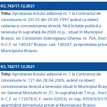
HCL 743/17.12.2021
Titlu:
Aprobarea Actului adiţional nr. 1 la Contractul de
concesiune nr. 20125 din 29.05.1997 având ca obiect
cedarea și concesionarea directă, fără licitație publică a
terenului în suprafață de 2000 m.p., situat în Municipiul
Brașov, str. Constantin Dobrogeanu Gherea, nr. 75A, înscr
în C.F. nr. 140247 Brașov, cad. 140247, proprietatea priva
Municipiului Brașov.
HCL 742/17.12.2021
Titlu:
Aprobarea Actului adiţional nr. 1 la Contractul de
concesiune nr. 121 din 28.04.2005, având ca obiect
concesionarea directă a terenului situat în Municipiul Braș
str. General Mociulschi nr. 21, în suprafață de 7 m.p., înscr
în C.F. nr. 172078 (C.F. vechi 32053), nr. top. 9359/3/3/1/
aparținând domeniului privat al Municipiului Brașov.