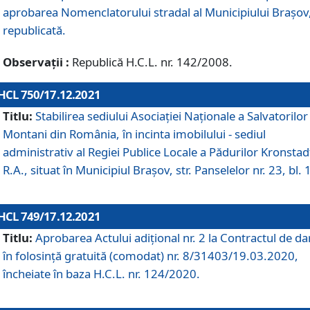
aprobarea Nomenclatorului stradal al Municipiului Braşov
republicată.
Observații :
Republică H.C.L. nr. 142/2008.
HCL 750/17.12.2021
Titlu:
Stabilirea sediului Asociației Naționale a Salvatorilor
Montani din România, în incinta imobilului - sediul
administrativ al Regiei Publice Locale a Pădurilor Kronstad
R.A., situat în Municipiul Braşov, str. Panselelor nr. 23, bl. 
HCL 749/17.12.2021
Titlu:
Aprobarea Actului adițional nr. 2 la Contractul de da
în folosință gratuită (comodat) nr. 8/31403/19.03.2020,
încheiate în baza H.C.L. nr. 124/2020.