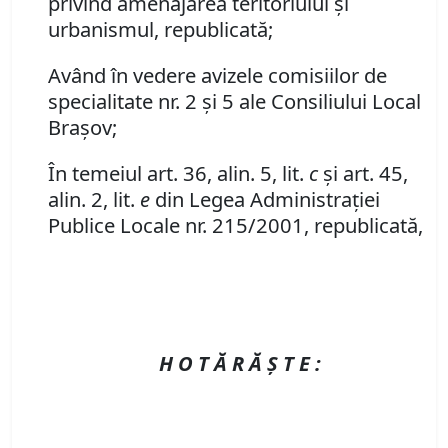
privind amenajarea teritoriului şi
urbanismul, republicată;
Având în vedere avizele comisiilor de
specialitate nr. 2 şi 5 ale Consiliului Local
Braşov;
În temeiul art. 36, alin. 5, lit.
c
şi art. 45,
alin. 2, lit.
e
din Legea Administraţiei
Publice Locale nr. 215/2001, republicată,
H O T Ă R Ă Ş T E :