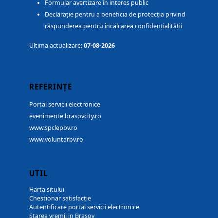
Formular avertizare în interes public
Declarație pentru a beneficia de protecția privind
răspunderea pentru încălcarea confidențialității
Ultima actualizare:
07-08-2026
REFERINȚE
Portal servicii electronice
evenimente.brasovcity.ro
www.spclepbv.ro
www.voluntarbv.ro
UTIL
Harta sitului
Chestionar satisfacție
Autentificare portal servicii electronice
Starea vremii in Brașov