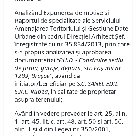
Analizând Expunerea de motive şi
Raportul de specialitate ale Serviciului
Amenajarea Teritoriului şi Gestiune Date
Urbane din cadrul Direcţiei Arhitect Şef,
înregistrate cu nr. 35.834/2013, prin care
s-a propus analizarea şi aprobarea
documentaţiei
“P.U.D. - Construire sediu
de firmă, garaje, depozit, str. Păşunii nr.
12B9, Braşov”,
având ca
iniţiator/beneficiar pe
S.C. SANEL EDIL
S.R.L. Rupea
, în calitate de proprietar
asupra terenului;
Având în vedere prevederile art. 25, alin.
1, art. 45, lit.
c
, art. 48, art. 50 şi art. 56,
alin. 1 şi 4 din Legea nr. 350/2001,