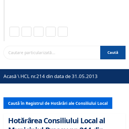
Site-ul oficial al Primariei Municipiului Brasov /
www.brasovcity.ro
Distribuie această pagină.
Caută
Acasă
\
HCL nr.214 din data de 31.05.2013
Caută în Registrul de Hotărâri ale Consiliului Local
Hotărârea Consiliului Local al