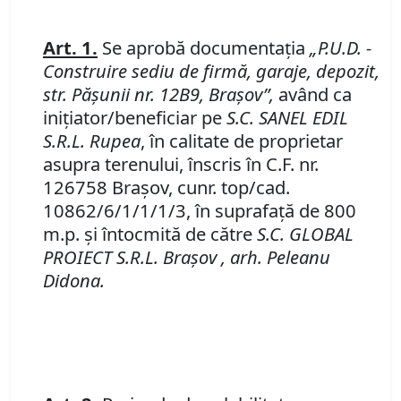
Art. 1.
Se aprobă documentaţia
„P.U.D. -
Construire sediu de firmă, garaje, depozit,
str. Păşunii nr. 12B9, Braşov”,
având ca
iniţiator/beneficiar pe
S.C. SANEL EDIL
S.R.L. Rupea
, în calitate de proprietar
asupra terenului, înscris în C.F. nr.
126758 Braşov, cunr. top/cad.
10862/6/1/1/1/3, în suprafaţă de 800
m.p. şi întocmită de către
S.C. GLOBAL
PROIECT S.R.L. Braşov , arh. Peleanu
Didona.