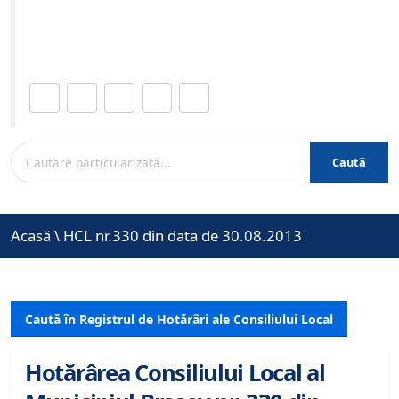
Site-ul oficial al Primariei Municipiului Brasov /
www.brasovcity.ro
Distribuie această pagină.
Caută
Acasă
\
HCL nr.330 din data de 30.08.2013
Caută în Registrul de Hotărâri ale Consiliului Local
Hotărârea Consiliului Local al