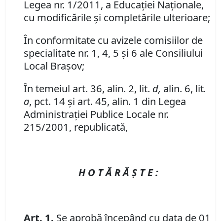
Legea nr. 1/2011, a Educaţiei Naţionale,
cu modificările şi completările ulterioare;
În conformitate cu avizele comisiilor de
specialitate nr. 1, 4, 5 şi 6 ale Consiliului
Local Braşov;
În temeiul art. 36, alin. 2, lit.
d,
alin. 6, lit
.
a
, pct. 14 şi art. 45, alin. 1 din Legea
Administraţiei Publice Locale nr.
215/2001, republicată,
H O T Ă R Ă Ş T E :
Art. 1.
Se aprobă începând cu data de 01