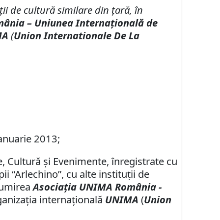
ţii de cultură similare din ţară, în
ânia – Uniunea Internaţională de
MA
(
Union Internationale De La
ianuarie 2013;
e, Cultură şi Evenimente, înregistrate cu
 “Arlechino”, cu alte instituţii de
enumirea
Asociaţia UNIMA România -
ganizaţia internaţională
UNIMA
(
Union