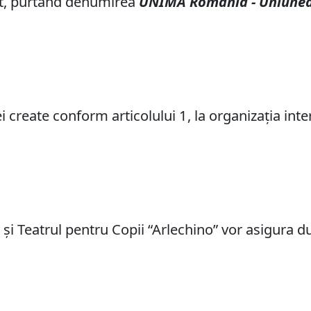
ofit, purtând denumirea
UNIMA România - Uniunea 
 create conform articolului 1, la organizaţia int
şi Teatrul pentru Copii “Arlechino” vor asigura du