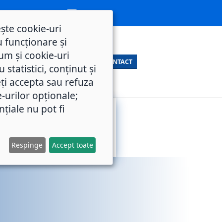
ește cookie-uri
 funcționare și
um și cookie-uri
CONTACT
statistici, conținut și
ți accepta sau refuza
e-urilor opționale;
nțiale nu pot fi
SERVICII
M.O.L.
PUBLICE
Respinge
Accept toate