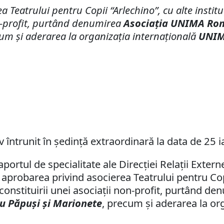
a Teatrului pentru Copii “Arlechino”, cu alte institu
on-profit, purtând denumirea
Asociaţia UNIMA Rom
cum şi aderarea la organizaţia internaţională
UNI
v întrunit în şedinţă extraordinară la data de 25 
rtul de specialitate ale Direcţiei Relaţii Extern
aprobarea privind asocierea Teatrului pentru Copii
 constituirii unei asociaţii non-profit, purtând d
u Păpuşi şi Marionete
, precum şi aderarea la or