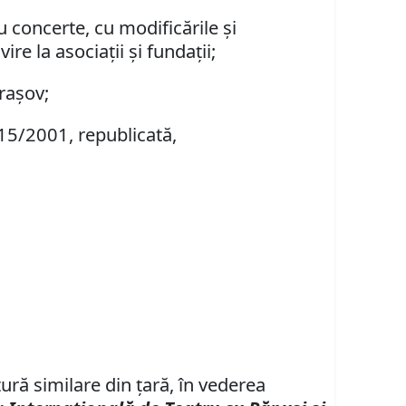
u concerte, cu modificările şi
re la asociaţii şi fundaţii;
Braşov;
15/2001, republicată,
tură similare din ţară, în vederea