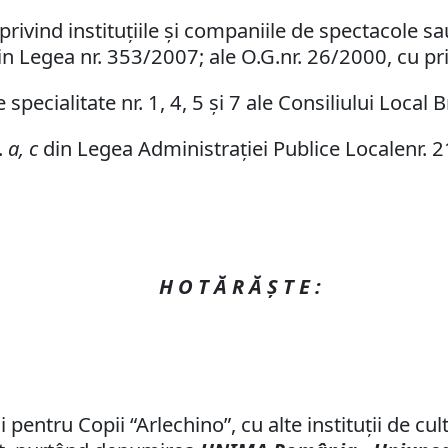
rivind instituţiile şi companiile de spectacole sa
n Legea nr. 353/2007; ale O.G.nr. 26/2000, cu privi
specialitate nr. 1, 4, 5 şi 7 ale Consiliului Local 
t.
a, c
din Legea Administraţiei Publice Localenr. 2
H O T Ă R Ă Ş T E :
pentru Copii “Arlechino”, cu alte instituţii de cul