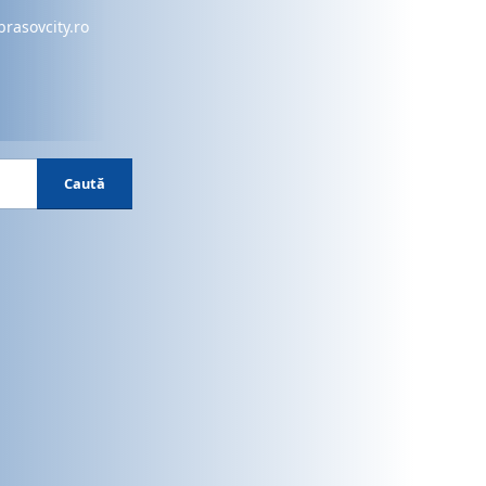
brasovcity.ro
Caută