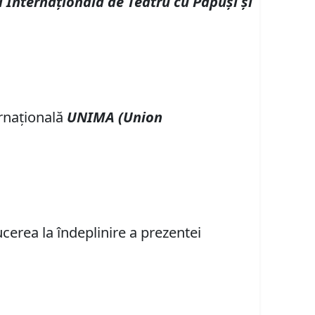
Internaţională de Teatru cu Păpuşi şi
ernaţională
UNIMA (Union
cerea la îndeplinire a prezentei