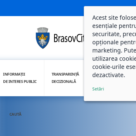
Acest site folos
esențiale pentru
securitate, prec
opționale pentru 
marketing. Pute
utilizarea cooki
cookie-urile ese
dezactivate.
INFORMAȚII
TRANSPARENȚĂ
INTEGRITATE
DE INTERES PUBLIC
DECIZIONALĂ
INSTITUȚIONALĂ
Setări
CAUTĂ