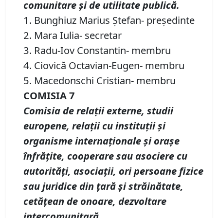
comunitare şi de utilitate publică.
1. Bunghiuz Marius Ştefan- preşedinte
2. Mara Iulia- secretar
3. Radu-Iov Constantin- membru
4. Ciovică Octavian-Eugen- membru
5. Macedonschi Cristian- membru
COMISIA 7
Comisia de relaţii externe, studii
europene, relaţii cu instituţii şi
organisme internaţionale şi oraşe
înfrăţite, cooperare sau asociere cu
autorităţi, asociaţii, ori persoane fizice
sau juridice din ţară şi străinătate,
cetăţean de onoare, dezvoltare
intercomunitară.