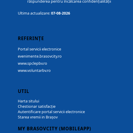
răspunderea pentru încălcarea confidențialității
Ultima actualizare:
07-08-2026
REFERINȚE
Portal servicii electronice
evenimente.brasovcity.ro
www.spclepbv.ro
www.voluntarbv.ro
UTIL
Harta sitului
Chestionar satisfacție
Autentificare portal servicii electronice
Starea vremii in Brașov
MY BRASOVCITY (MOBILEAPP)