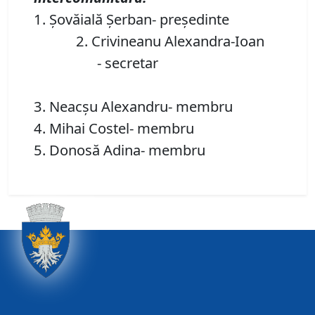
1. Şovăială Şerban- preşedinte
2. Crivineanu Alexandra-Ioan
- secretar
3. Neacşu Alexandru- membru
4. Mihai Costel- membru
5. Donosă Adina- membru