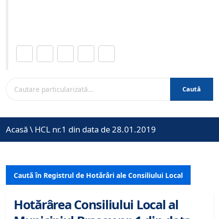
Site-ul oficial al Primariei Municipiului Brasov /
www.brasovcity.ro
Distribuie această pagină.
Caută
Acasă
\
HCL nr.1 din data de 28.01.2019
Caută în Registrul de Hotărâri ale Consiliului Local
Hotărârea Consiliului Local al