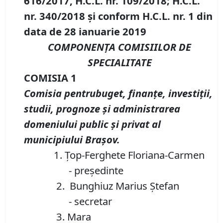
616/2017, H.C.L. nr. 109/2018; H.C.L.
nr. 340/2018 şi conform H.C.L. nr. 1 din
data de 28 ianuarie 2019
COMPONENŢA COMISIILOR DE
SPECIALITATE
COMISIA 1
Comisia pentrubuget, finanţe, investiţii,
studii, prognoze şi administrarea
domeniului public şi privat al
municipiului Braşov
.
1. Ţop-Ferghete Floriana-Carmen
- preşedinte
2. Bunghiuz Marius Ştefan
- secretar
3. Mara