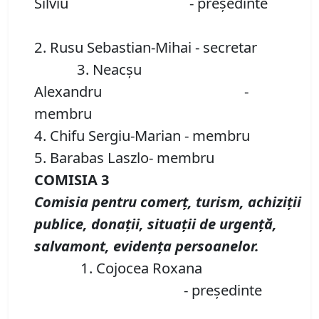
Silviu - preşedinte
2. Rusu Sebastian-Mihai - secretar
3. Neacşu
Alexandru -
membru
4. Chifu Sergiu-Marian - membru
5. Barabas Laszlo- membru
COMISIA 3
Comisia pentru comerţ, turism, achiziţii
publice, donaţii, situaţii de urgenţă,
salvamont, evidenţa persoanelor.
1. Cojocea Roxana
- preşedinte