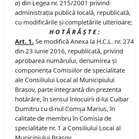
a
)
din Legea nr. 215/2001 privind
administraţia publică locală, republicată,
cu modificările şi completările ulterioare;
H O T Ă R Ă Ş T E :
Art. 1.
Se modifică Anexa la H.C.L. nr. 274
din 23 iunie 2016, republicată, privind
aprobarea numărului, denumirea şi
componenţa Comisiilor de specialitate
ale Consiliului Local al Municipiului
Braşov, parte integrantă din prezenta
hotărâre, în sensul înlocuirii d-lui Cuibar
Dumitru cu d-nul Comşa Marius, în
calitate de membru în Comisia de
specialitate nr. 1 a Consiliului Local al
Municipiului Braşov.