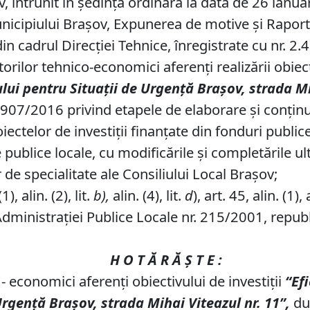
v, întrunit în şedinţă ordinară la data de 26 ianua
Municipiului Braşov, Expunerea de motive şi Rapor
n cadrul Direcţiei Tehnice, înregistrate cu nr. 2
rilor tehnico-economici aferenţi realizării obiect
lui pentru Situaţii de Urgenţă Braşov, strada Mi
 907/2016 privind etapele de elaborare şi conţin
telor de investiţii finanţate din fonduri publice, 
publice locale, cu modificările şi completările ul
 de specialitate ale Consiliului Local Braşov;
), alin. (2), lit.
b),
alin. (4), lit.
d
), art. 45, alin. (1), 
Administraţiei Publice Locale nr. 215/2001, republ
H O T Ă R Ă Ş T E :
- economici aferenţi obiectivului de investiţii
“Ef
Urgenţă Braşov, strada Mihai Viteazul nr. 11”,
du