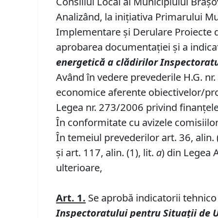
Consiliul Local al Municipiului Braşo
Analizând, la iniţiativa Primarului 
Implementare şi Derulare Proiecte di
aprobarea documentaţiei şi a indicato
energetică a clădirilor Inspectoratu
Având în vedere prevederile H.G. nr.
economice aferente obiectivelor/proiec
Legea nr. 273/2006 privind finanţele 
În conformitate cu avizele comisiilor
În temeiul prevederilor art. 36, alin. (1
şi art. 117, alin. (1), lit.
a
) din Legea 
ulterioare,
Art. 1.
Se aprobă indicatorii tehnico 
Inspectoratului pentru Situaţii de 