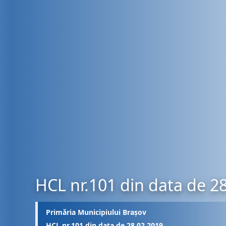
HCL nr.101 din data de 2
Primăria Municipiului Brașov
HCL nr.101 din data de 28.02.2019