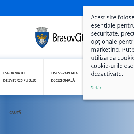
Acest site folos
esențiale pentru
securitate, prec
opționale pentru 
marketing. Pute
utilizarea cooki
cookie-urile ese
dezactivate.
INFORMAȚII
TRANSPARENȚĂ
INTEGRITATE
DE INTERES PUBLIC
DECIZIONALĂ
INSTITUȚIONALĂ
Setări
CAUTĂ