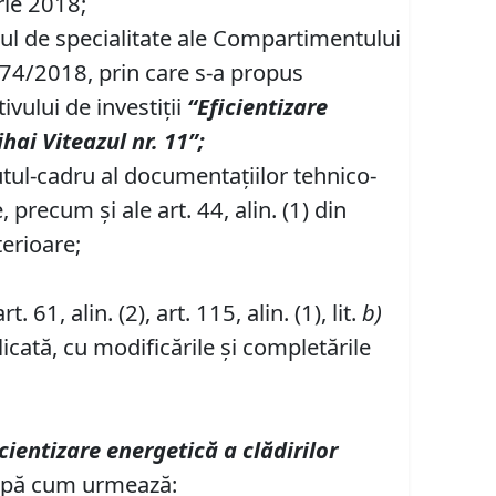
rie 2018;
tul de specialitate ale Compartimentului
.474/2018, prin care s-a propus
ivului de investiţii
“Eficientizare
hai Viteazul nr. 11”;
utul-cadru al documentaţiilor tehnico-
precum şi ale art. 44, alin. (1) din
terioare;
art. 61, alin. (2), art. 115, alin. (1), lit.
b)
icată, cu modificările şi completările
icientizare energetică a clădirilor
pă cum urmează: