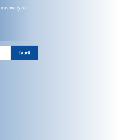
brasovcity.ro
Caută