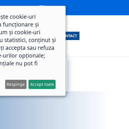
ește cookie-uri
 funcționare și
um și cookie-uri
CONTACT
statistici, conținut și
ți accepta sau refuza
e-urilor opționale;
nțiale nu pot fi
SERVICII
M.O.L.
PUBLICE
Respinge
Accept toate