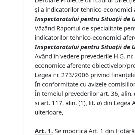
Derulare Proiecte din cadrul Direcţi
şi a indicatorilor tehnico-economici a
Inspectoratului pentru Situaţii de 
Văzând Raportul de specialitate pe
indicatorilor tehnico-economici aferen
Inspectoratului pentru Situaţii de 
Având în vedere prevederile H.G. nr.
economice aferente obiectivelor/proiec
Legea nr. 273/2006 privind finanţele 
În conformitate cu avizele comisiilor 
În temeiul prevederilor art. 36, alin. (1
şi art. 117, alin. (1), lit.
a
) din Legea 
ulterioare,
Art. 1
.
Se modifică Art. 1 din Hotărâr