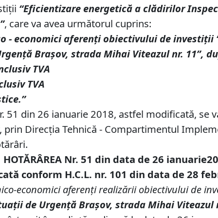
tiţii
“Eficientizare energetică a clădirilor Inspe
”
, care va avea următorul cuprins:
o - economici aferenţi obiectivului de investiţii
Urgenţă Braşov, strada Mihai Viteazul nr. 11”,
du
inclusiv TVA
nclusiv TVA
tice.”
r.
51 din 26 ianuarie 2018
, astfel modificată, se 
, prin Direcţia Tehnică - Compartimentul Impleme
tărâri.
HOTĂRÂREA Nr. 51 din data de 26 ianuarie2
ată conform H.C.L. nr. 101 din data de 28 fe
co-economici aferenţi realizării obiectivului de inve
tuaţii de Urgenţă Braşov, strada Mihai Viteazul n