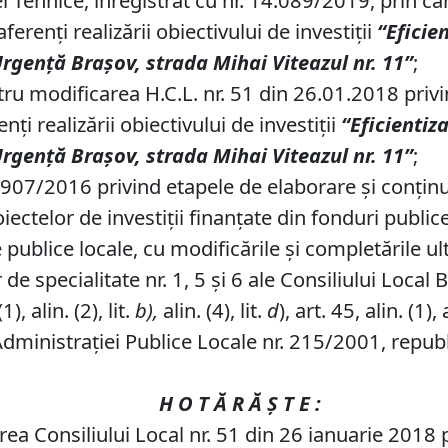
ei Tehnice, înregistrat cu nr. 14.089/2019, prin 
ferenţi realizării obiectivului de investiţii
“Eficie
Urgenţă Braşov, strada Mihai Viteazul nr. 11”
;
ntru
modificarea H.C.L. nr. 51 din 26.01.2018 priv
ţi realizării obiectivului de investiţii
“Eficientiz
Urgenţă Braşov, strada Mihai Viteazul nr. 11”
;
 907/2016 privind etapele de elaborare şi conţin
telor de investiţii finanţate din fonduri publice, 
publice locale, cu modificările şi completările ul
de specialitate nr. 1, 5 şi 6 ale Consiliului Local 
), alin. (2), lit.
b),
alin. (4), lit.
d
), art. 45, alin. (1), 
Administraţiei Publice Locale nr. 215/2001, republ
H O T Ă R Ă Ş T E :
ea Consiliului Local nr.
51 din 26 ianuarie 2018
p