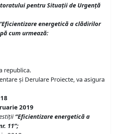
ctoratului pentru Situaţii de Urgenţă
“Eficientizare energetică a clădirilor
pă cum urmează:
va republica.
ntare şi Derulare Proiecte, va asigura
018
bruarie 2019
stiţii
“Eficientizare energetică a
r. 11”;