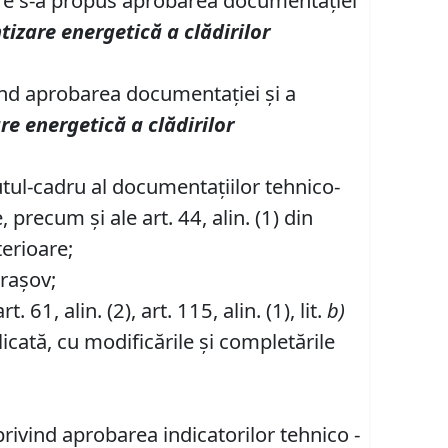
care s-a propus aprobarea documentaţiei
ntizare energetică a clădirilor
ind
aprobarea documentaţiei şi a
are energetică a clădirilor
utul-cadru al documentaţiilor tehnico-
precum şi ale art. 44, alin. (1) din
terioare;
Braşov;
art. 61, alin. (2), art. 115, alin. (1), lit.
b)
icată, cu modificările şi completările
rivind aprobarea indicatorilor tehnico -